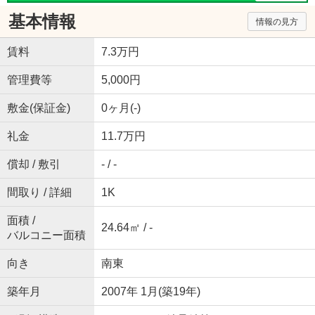
基本情報
情報の見方
賃料
7.3万円
管理費等
5,000円
敷金(保証金)
0ヶ月(-)
礼金
11.7万円
償却 / 敷引
- / -
間取り / 詳細
1K
面積 /
24.64㎡ / -
バルコニー面積
向き
南東
築年月
2007年 1月(築19年)