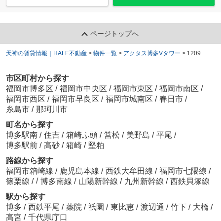
ページトップへ
天神の賃貸情報｜HALE不動産
>
物件一覧
>
アクタス博多Vタワー
>
1209
市区町村から探す
福岡市博多区
/
福岡市中央区
/
福岡市東区
/
福岡市南区
/
福岡市西区
/
福岡市早良区
/
福岡市城南区
/
春日市
/
糸島市
/
那珂川市
町名から探す
博多駅南
/
住吉
/
箱崎ふ頭
/
筥松
/
美野島
/
平尾
/
博多駅前
/
高砂
/
箱崎
/
堅粕
路線から探す
福岡市箱崎線
/
鹿児島本線
/
西鉄大牟田線
/
福岡市七隈線
/
/
篠栗線
/
博多南線
/
山陽新幹線
/
九州新幹線
/
西鉄貝塚線
駅から探す
博多
/
西鉄平尾
/
薬院
/
祇園
/
東比恵
/
渡辺通
/
竹下
/
大橋
/
高宮
/
千代県庁口