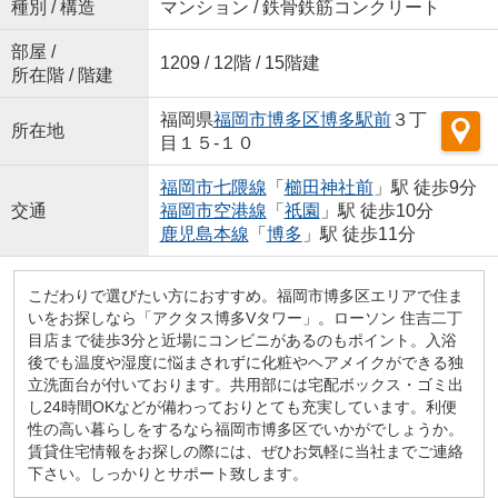
種別 / 構造
マンション / 鉄骨鉄筋コンクリート
部屋 /
1209 / 12階 / 15階建
所在階 / 階建
福岡県
福岡市博多区
博多駅前
３丁
所在地
目１５-１０
福岡市七隈線
「
櫛田神社前
」駅 徒歩9分
交通
福岡市空港線
「
祇園
」駅 徒歩10分
鹿児島本線
「
博多
」駅 徒歩11分
こだわりで選びたい方におすすめ。福岡市博多区エリアで住ま
いをお探しなら「アクタス博多Vタワー」。ローソン 住吉二丁
目店まで徒歩3分と近場にコンビニがあるのもポイント。入浴
後でも温度や湿度に悩まされずに化粧やヘアメイクができる独
立洗面台が付いております。共用部には宅配ボックス・ゴミ出
し24時間OKなどが備わっておりとても充実しています。利便
性の高い暮らしをするなら福岡市博多区でいかがでしょうか。
賃貸住宅情報をお探しの際には、ぜひお気軽に当社までご連絡
下さい。しっかりとサポート致します。