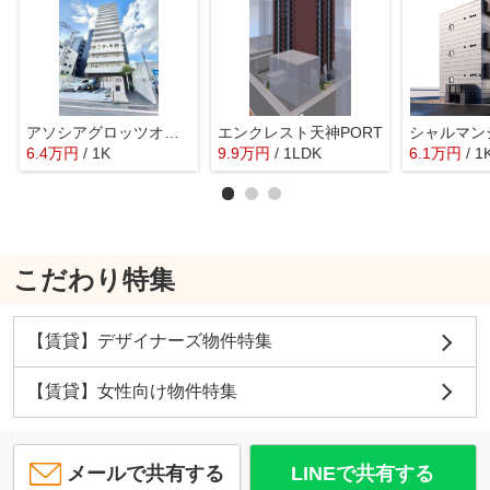
アソシアグロッツオ博多セントラルタワー
エンクレスト天神PORT
シャルマン
6.4
万
円
/ 1K
9.9
万
円
/ 1LDK
6.1
万
円
/ 1
こだわり特集
【賃貸】デザイナーズ物件特集
【賃貸】女性向け物件特集
メールで共有する
LINEで共有する