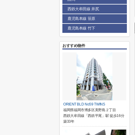
西鉄大牟田線 井尻
鹿児島本線 笹原
鹿児島本線 竹下
おすすめ物件
ORIENT BLD No59 TWINS
福岡県福岡市博多区美野島２丁目
西鉄大牟田線「西鉄平尾」駅 徒歩16分
築33年