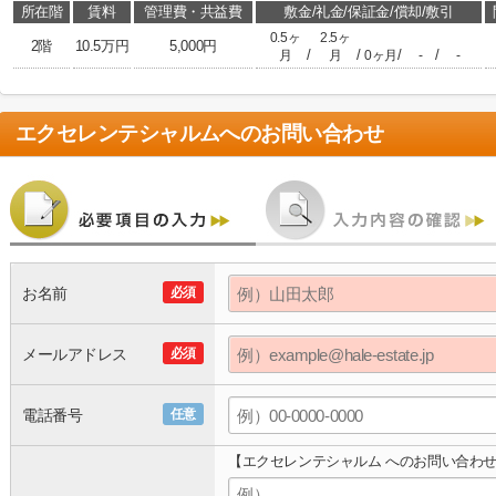
所在階
賃料
管理費・共益費
敷金/礼金/保証金/償却/敷引
0.5ヶ
2.5ヶ
2階
10.5万円
5,000円
/
/
/
/
月
月
0ヶ月
-
-
エクセレンテシャルム
へのお問い合わせ
お名前
必須
メールアドレス
必須
電話番号
任意
【エクセレンテシャルム へのお問い合わ