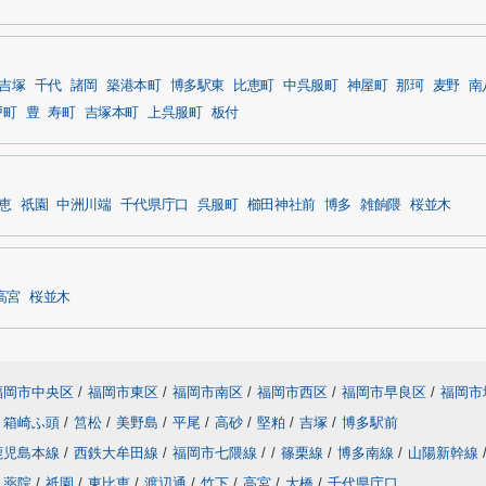
吉塚
千代
諸岡
築港本町
博多駅東
比恵町
中呉服町
神屋町
那珂
麦野
南
戸町
豊
寿町
吉塚本町
上呉服町
板付
恵
祇園
中洲川端
千代県庁口
呉服町
櫛田神社前
博多
雑餉隈
桜並木
高宮
桜並木
福岡市中央区
/
福岡市東区
/
福岡市南区
/
福岡市西区
/
福岡市早良区
/
福岡市
箱崎ふ頭
/
筥松
/
美野島
/
平尾
/
高砂
/
堅粕
/
吉塚
/
博多駅前
鹿児島本線
/
西鉄大牟田線
/
福岡市七隈線
/
/
篠栗線
/
博多南線
/
山陽新幹線
薬院
/
祇園
/
東比恵
/
渡辺通
/
竹下
/
高宮
/
大橋
/
千代県庁口