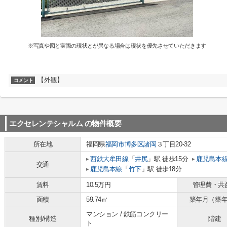
※写真や図と実際の現状とが異なる場合は現状を優先させていただきます
【外観】
コメント
エクセレンテシャルム
の物件概要
所在地
福岡県
福岡市博多区
諸岡
３丁目20-32
西鉄大牟田線
「
井尻
」駅 徒歩15分
鹿児島本
交通
鹿児島本線
「
竹下
」駅 徒歩18分
賃料
10.5万円
管理費・共
面積
59.74㎡
築年月（築
マンション / 鉄筋コンクリー
種別/構造
階建
ト