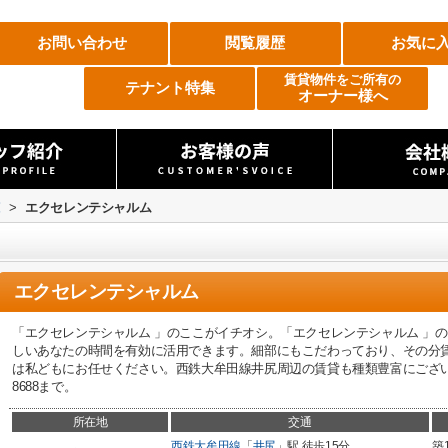
お問い合わせ
閲覧履歴
お気に
賃貸物件をご所有の
テナント特集
オーナー様へ
覧
>
エクセレンテシャルム
エクセレンテシャルム
「エクセレンテシャルム 」のここがイチオシ。「エクセレンテシャルム 」
しいあなたの時間を有効に活用できます。細部にもこだわっており、その分
は私どもにお任せください。西鉄大牟田線井尻周辺の賃貸も種類豊富にございます
8688まで。
所在地
交通
西鉄大牟田線
「
井尻
」駅 徒歩15分
築