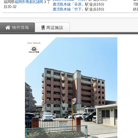
福岡県
福岡市博多区
諸岡
３丁
鹿児島本線
「
笹原
」駅 徒歩16分
7
目20-32
鹿児島本線
「
竹下
」駅 徒歩18分
鉄
物件情報
周辺施設