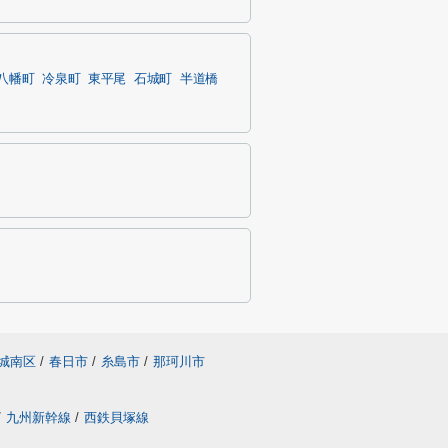
八幡町
冷泉町
東平尾
石城町
半道橋
城南区
/
春日市
/
糸島市
/
那珂川市
/
九州新幹線
/
西鉄貝塚線