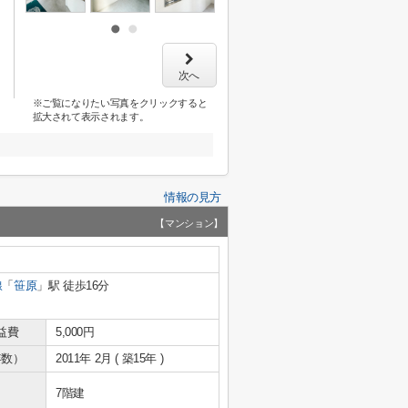
次へ
※ご覧になりたい写真をクリックすると
拡大されて表示されます。
情報の見方
【マンション】
線
「
笹原
」駅 徒歩16分
益費
5,000円
年数）
2011年 2月 ( 築15年 )
7階建