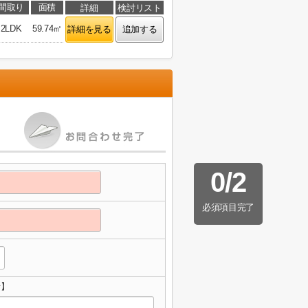
間取り
面積
詳細
検討リスト
2LDK
59.74㎡
詳細を見る
追加する
0
/
2
必須項目完了
せ】