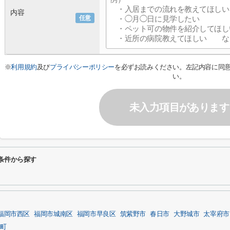
内容
任意
※
利用規約
及び
プライバシーポリシー
を必ずお読みください。左記内容に同
い。
未入力項目があります
条件から探す
福岡市西区
福岡市城南区
福岡市早良区
筑紫野市
春日市
大野城市
太宰府市
町