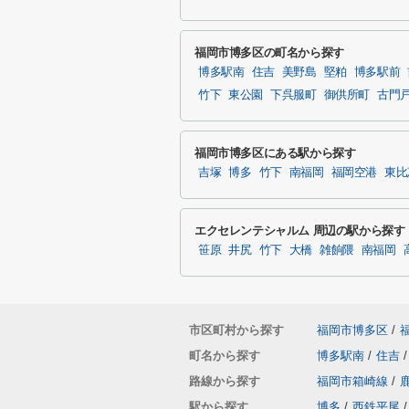
福岡市博多区の町名から探す
博多駅南
住吉
美野島
堅粕
博多駅前
竹下
東公園
下呉服町
御供所町
古門
福岡市博多区にある駅から探す
吉塚
博多
竹下
南福岡
福岡空港
東比
エクセレンテシャルム 周辺の駅から探す
笹原
井尻
竹下
大橋
雑餉隈
南福岡
市区町村から探す
福岡市博多区
/
町名から探す
博多駅南
/
住吉
/
路線から探す
福岡市箱崎線
/
駅から探す
博多
/
西鉄平尾
/