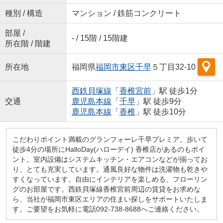
種別 / 構造
マンション / 鉄筋コンクリート
部屋 /
- / 15階 / 15階建
所在階 / 階建
所在地
福岡県
福岡市東区
千早
５丁目32-10
西鉄貝塚線
「
香椎宮前
」駅 徒歩1分
交通
鹿児島本線
「
千早
」駅 徒歩9分
鹿児島本線
「
香椎
」駅 徒歩10分
こだわりポイント満載のグランフォーレ千早プレミア。歩いて
徒歩4分の場所にHalloDay(ハローデイ) 香椎店があるのもポイ
ント。室内設備はシステムキッチン・エアコンなどが揃ってお
り、とても充実しています。通風良好な物件は洗濯物も乾きや
すくなっています。自由にインテリアを楽しめる、フローリン
グのお部屋です。西鉄貝塚線香椎宮前周辺の賃貸をお求めな
ら、当社が福岡市東区エリアの住まい探しをサポートいたしま
す。ご要望をお気軽に電話092-738-8688へご連絡ください。