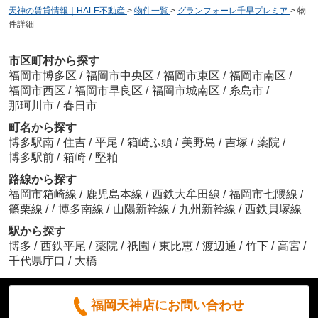
天神の賃貸情報｜HALE不動産
>
物件一覧
>
グランフォーレ千早プレミア
>
物
件詳細
市区町村から探す
福岡市博多区
/
福岡市中央区
/
福岡市東区
/
福岡市南区
/
福岡市西区
/
福岡市早良区
/
福岡市城南区
/
糸島市
/
那珂川市
/
春日市
町名から探す
博多駅南
/
住吉
/
平尾
/
箱崎ふ頭
/
美野島
/
吉塚
/
薬院
/
博多駅前
/
箱崎
/
堅粕
路線から探す
福岡市箱崎線
/
鹿児島本線
/
西鉄大牟田線
/
福岡市七隈線
/
/
篠栗線
/
博多南線
/
山陽新幹線
/
九州新幹線
/
西鉄貝塚線
駅から探す
博多
/
西鉄平尾
/
薬院
/
祇園
/
東比恵
/
渡辺通
/
竹下
/
高宮
/
千代県庁口
/
大橋
福岡天神店にお問い合わせ