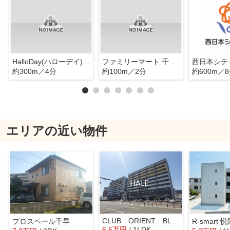
HalloDay(ハローデイ) 香椎店
ファミリーマート 千早5丁目店
約300m／4分
約100m／2分
約600m／
エリアの近い物件
CLUB ORIENT BLD №82 EMPRESS
プロスペール千早
R-smart 
6.5
万
円
/ 1LDK