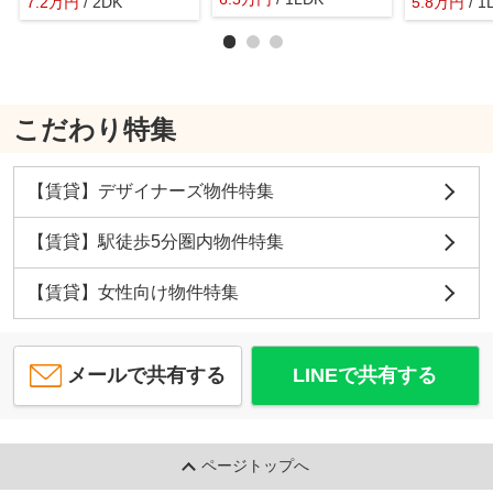
7.2
万
円
/ 2DK
5.8
万
円
/ 1
こだわり特集
【賃貸】デザイナーズ物件特集
【賃貸】駅徒歩5分圏内物件特集
【賃貸】女性向け物件特集
メールで共有する
LINEで共有する
ページトップへ