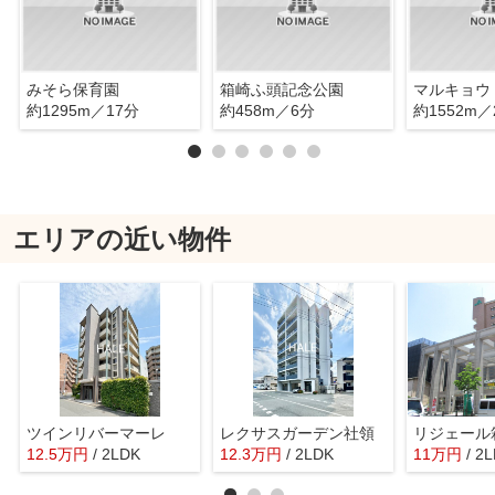
みそら保育園
箱崎ふ頭記念公園
マルキョウ
約1295m／17分
約458m／6分
約1552m／
エリアの近い物件
ツインリバーマーレ
レクサスガーデン社領
リジェール
12.5
万
円
/ 2LDK
12.3
万
円
/ 2LDK
11
万
円
/ 2