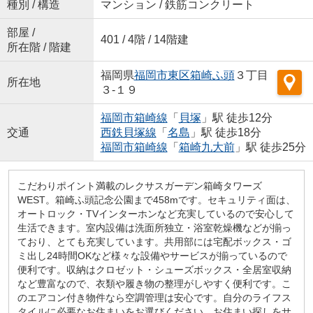
種別 / 構造
マンション / 鉄筋コンクリート
部屋 /
401 / 4階 / 14階建
所在階 / 階建
福岡県
福岡市東区
箱崎ふ頭
３丁目
所在地
３-１９
福岡市箱崎線
「
貝塚
」駅 徒歩12分
交通
西鉄貝塚線
「
名島
」駅 徒歩18分
福岡市箱崎線
「
箱崎九大前
」駅 徒歩25分
こだわりポイント満載のレクサスガーデン箱崎タワーズ
WEST。箱崎ふ頭記念公園まで458mです。セキュリティ面は、
オートロック・TVインターホンなど充実しているので安心して
生活できます。室内設備は洗面所独立・浴室乾燥機などが揃っ
ており、とても充実しています。共用部には宅配ボックス・ゴ
ミ出し24時間OKなど様々な設備やサービスが揃っているので
便利です。収納はクロゼット・シューズボックス・全居室収納
など豊富なので、衣類や履き物の整理がしやすく便利です。こ
のエアコン付き物件なら空調管理は安心です。自分のライフス
タイルに必要なお住まいをお選びください。お住まい探しをサ