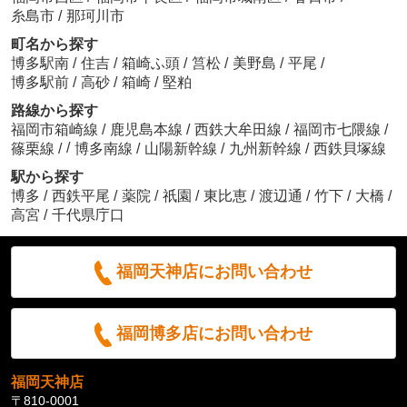
糸島市
/
那珂川市
町名から探す
博多駅南
/
住吉
/
箱崎ふ頭
/
筥松
/
美野島
/
平尾
/
博多駅前
/
高砂
/
箱崎
/
堅粕
路線から探す
福岡市箱崎線
/
鹿児島本線
/
西鉄大牟田線
/
福岡市七隈線
/
/
篠栗線
/
博多南線
/
山陽新幹線
/
九州新幹線
/
西鉄貝塚線
駅から探す
博多
/
西鉄平尾
/
薬院
/
祇園
/
東比恵
/
渡辺通
/
竹下
/
大橋
/
高宮
/
千代県庁口
福岡天神店にお問い合わせ
福岡博多店にお問い合わせ
福岡天神店
〒810-0001