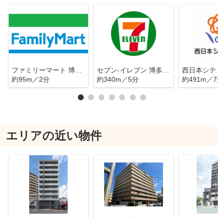
ファミリーマート 博多対馬小路店
セブン-イレブン 博多奈良屋店
約95m／2分
約340m／5分
約491m／
エリアの近い物件