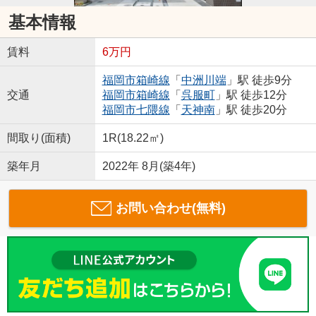
基本情報
賃料
6万円
福岡市箱崎線
「
中洲川端
」駅 徒歩9分
交通
福岡市箱崎線
「
呉服町
」駅 徒歩12分
福岡市七隈線
「
天神南
」駅 徒歩20分
間取り(面積)
1R(18.22㎡)
築年月
2022年 8月(築4年)
お問い合わせ(無料)