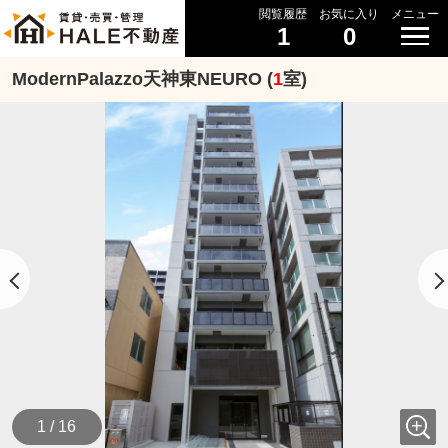
閲覧履歴
お気に入り
メニュー
1
0
ModernPalazzo天神東NEURO (
1
室)
1 / 16