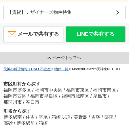
【賃貸】デザイナーズ物件特集
メールで共有する
LINEで共有する
ページトップへ
天神の賃貸情報｜HALE不動産
>
物件一覧
>
ModernPalazzo天神東NEURO
市区町村から探す
福岡市博多区
/
福岡市中央区
/
福岡市東区
/
福岡市南区
/
福岡市西区
/
福岡市早良区
/
福岡市城南区
/
糸島市
/
那珂川市
/
春日市
町名から探す
博多駅南
/
住吉
/
平尾
/
箱崎ふ頭
/
美野島
/
吉塚
/
薬院
/
高砂
/
博多駅前
/
箱崎