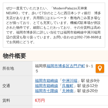
ぜひ一度見ていただきたい、「ModernPalazzo天神東
NEURO」です。歩いて7分のところに西日本シティ銀行 博多
支店があります。共用部にはエレベータ・敷地内ごみ置き場な
どが揃っており、とても充実しています。機械式駐車場が併設
された物件です。細部にもこだわっており、その分賃料は高め
です。福岡市博多区に詳しい当社では福岡市箱崎線中洲川端周
辺の賃貸も取り扱っています。お問い合わせは092-738-8688ま
でお気軽にどうぞ。
物件概要
福岡県
福岡市博多区
古門戸町
９-１
所在地
５
福岡市箱崎線
「
中洲川端
」駅 徒歩9分
交通
福岡市箱崎線
「
呉服町
」駅 徒歩12分
福岡市七隈線
「
天神南
」駅 徒歩20分
賃料
6万円