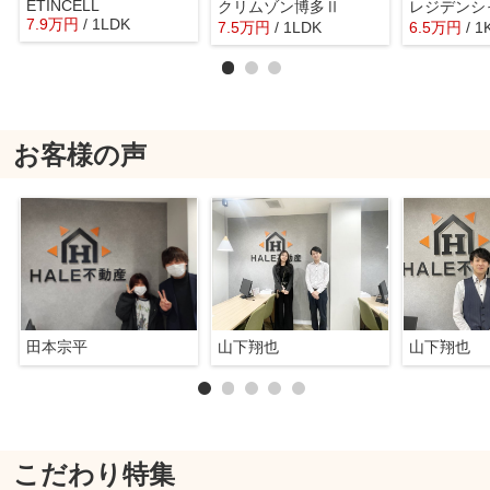
ETINCELL
クリムゾン博多Ⅱ
7.9
万
円
/ 1LDK
7.5
万
円
/ 1LDK
6.5
万
円
/ 1
お客様の声
田本宗平
山下翔也
山下翔也
こだわり特集