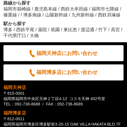
路線から探す
福岡市箱崎線
/
鹿児島本線
/
西鉄大牟田線
/
福岡市七隈線
/
/
篠栗線
/
博多南線
/
山陽新幹線
/
九州新幹線
/
西鉄貝塚線
駅から探す
博多
/
西鉄平尾
/
薬院
/
祇園
/
東比恵
/
渡辺通
/
竹下
/
高宮
/
千代県庁口
/
大橋
福岡天神店にお問い合わせ
福岡博多店にお問い合わせ
福岡天神店
〒810-0001
福岡県福岡市中央区天神２丁目4-12 コスモ天神 402号室
TEL：092-738-8688 / FAX：092-738-8689
福岡博多店
〒812-0011
福岡県福岡市博多区博多駅前3-20-15 OAK VILLA HAKATA BLD.7F