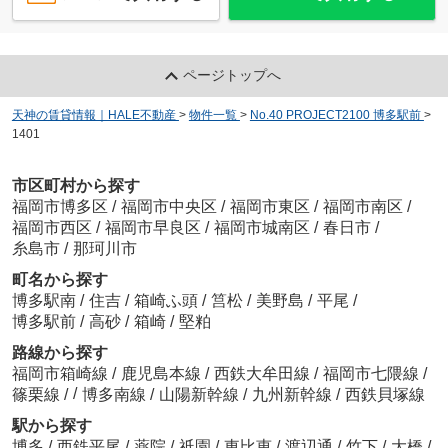
ページトップへ
天神の賃貸情報｜HALE不動産
>
物件一覧
>
No.40 PROJECT2100 博多駅前
>
1401
市区町村から探す
福岡市博多区
/
福岡市中央区
/
福岡市東区
/
福岡市南区
/
福岡市西区
/
福岡市早良区
/
福岡市城南区
/
春日市
/
糸島市
/
那珂川市
町名から探す
博多駅南
/
住吉
/
箱崎ふ頭
/
筥松
/
美野島
/
平尾
/
博多駅前
/
高砂
/
箱崎
/
堅粕
路線から探す
福岡市箱崎線
/
鹿児島本線
/
西鉄大牟田線
/
福岡市七隈線
/
/
篠栗線
/
博多南線
/
山陽新幹線
/
九州新幹線
/
西鉄貝塚線
駅から探す
博多
/
西鉄平尾
/
薬院
/
祇園
/
東比恵
/
渡辺通
/
竹下
/
大橋
/