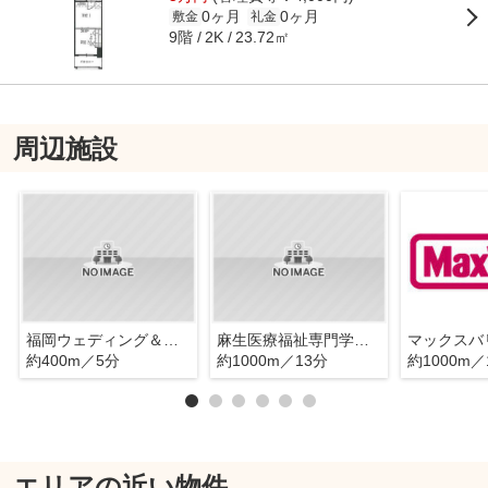
0ヶ月
0ヶ月
敷金
礼金
9階
23.72㎡
2K
周辺施設
福岡ウェディング＆ブライダル専門学校
麻生医療福祉専門学校 福岡校
約400m／5分
約1000m／13分
約1000m／
エリアの近い物件