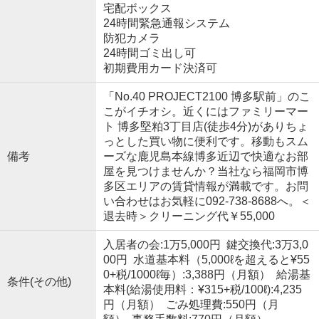
宅配ボックス
24時間緊急通報システム
防犯カメラ
24時間ゴミ出し可
初期費用カード決済可
「No.40 PROJECT2100 博多駅前」のこ
こがイチオシ。近くにはファミリーマー
ト 博多堅粕3丁目店(徒歩4分)がありちょ
っとした買い物に便利です。移動もスム
備考
ーズな鹿児島本線博多近辺で快適なお部
屋を見つけませんか？当社なら福岡市博
多区エリアの賃貸情報が満載です。お問
い合わせはお気軽に092-738-8688へ。＜
退去時＞クリーニング代￥55,000
入居者の会:1万5,000円 鍵交換代:3万3,0
00円 水道基本料（5,000ℓを超えると¥55
0+税/1000ℓ毎）:3,388円（月額） 給湯基
条件(その他)
本料(給湯使用料：¥315+税/100ℓ):4,235
円（月額） ごみ処理費:550円（月