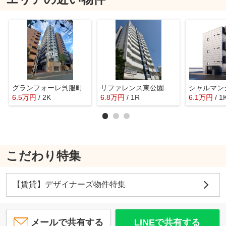
グランフォーレ呉服町
リファレンス東公園
シャルマン
6.5
万
円
/ 2K
6.8
万
円
/ 1R
6.1
万
円
/ 1
こだわり特集
【賃貸】デザイナーズ物件特集
メールで共有する
LINEで共有する