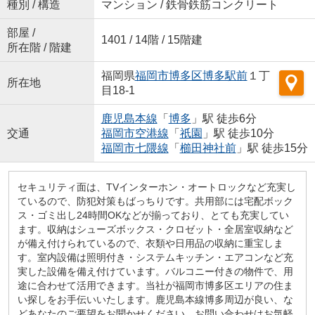
種別 / 構造
マンション / 鉄骨鉄筋コンクリート
部屋 /
1401 / 14階 / 15階建
所在階 / 階建
福岡県
福岡市博多区
博多駅前
１丁
所在地
目18-1
鹿児島本線
「
博多
」駅 徒歩6分
交通
福岡市空港線
「
祇園
」駅 徒歩10分
福岡市七隈線
「
櫛田神社前
」駅 徒歩15分
セキュリティ面は、TVインターホン・オートロックなど充実し
ているので、防犯対策もばっちりです。共用部には宅配ボック
ス・ゴミ出し24時間OKなどが揃っており、とても充実してい
ます。収納はシューズボックス・クロゼット・全居室収納など
が備え付けられているので、衣類や日用品の収納に重宝しま
す。室内設備は照明付き・システムキッチン・エアコンなど充
実した設備を備え付けています。バルコニー付きの物件で、用
途に合わせて活用できます。当社が福岡市博多区エリアの住ま
い探しをお手伝いいたします。鹿児島本線博多周辺が良い、な
どあなたのご要望をお聞かせください。お問い合わせはお気軽