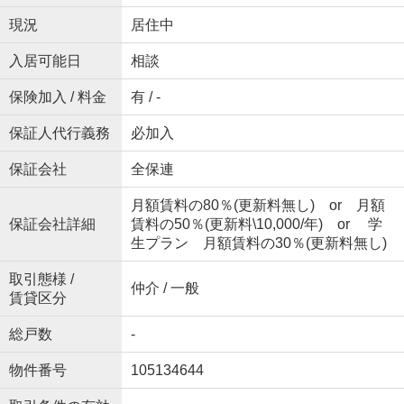
現況
居住中
入居可能日
相談
保険加入 / 料金
有 / -
保証人代行義務
必加入
保証会社
全保連
月額賃料の80％(更新料無し) or 月額
保証会社詳細
賃料の50％(更新料\10,000/年) or 学
生プラン 月額賃料の30％(更新料無し)
取引態様 /
仲介 / 一般
賃貸区分
総戸数
-
物件番号
105134644