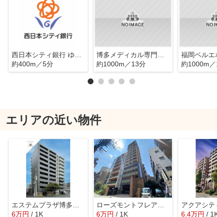
西日本シティ銀行 ゆめタウン博多
博多メディカル専門学校
約400m／5分
約1000m／13分
約1000m／
エリアの近い物件
エステムプラザ博多駅南
ローズモントフレア博多駅前
アクアシテ
6
万
円
/ 1K
6
万
円
/ 1K
6.4
万
円
/ 1