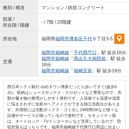
種別 / 構造
マンション / 鉄筋コンクリート
部屋 /
- / 7階 / 20階建
所在階 / 階建
所在地
福岡県
福岡市博多区
千代
６丁目3-5
福岡市箱崎線
「
千代県庁口
」駅 徒歩16分
福岡市箱崎線
「
馬出九大病院前
」駅 徒歩
交通
18分
福岡市箱崎線
「
箱崎宮前
」駅 徒歩19分
西日本シティ銀行 ゆめタウン博多だったら歩いてすぐ(徒歩5
分)。収納はシューズボックス・クロゼットなど豊富なので、衣
類や履き物の整理がしやすく便利です。入浴後でも温度や湿度
に悩まされずに化粧やヘアメイクができる独立洗面台がありま
す。共用部には宅配ボックス・ゴミ出し24時間OKなど様々な
設備やサービスが揃っているので便利です。セキュリティ面
は、オートロック・TVインターホンなど充実しているので、防
犯対策もばっちりです。福岡市箱崎線千代県庁口周辺に住まい