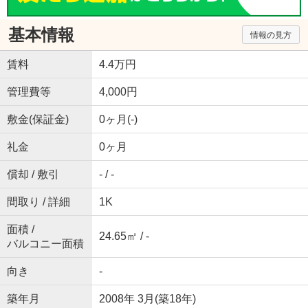
基本情報
情報の見方
賃料
4.4万円
管理費等
4,000円
敷金(保証金)
0ヶ月(-)
礼金
0ヶ月
償却 / 敷引
- / -
間取り / 詳細
1K
面積 /
24.65㎡ / -
バルコニー面積
向き
-
築年月
2008年 3月(築18年)