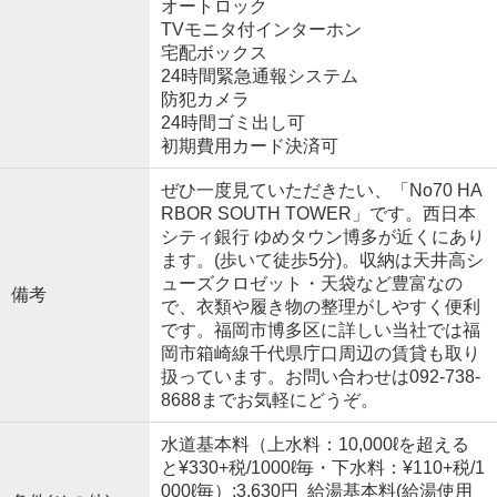
オートロック
TVモニタ付インターホン
宅配ボックス
24時間緊急通報システム
防犯カメラ
24時間ゴミ出し可
初期費用カード決済可
ぜひ一度見ていただきたい、「No70 HA
RBOR SOUTH TOWER」です。西日本
シティ銀行 ゆめタウン博多が近くにあり
ます。(歩いて徒歩5分)。収納は天井高シ
ューズクロゼット・天袋など豊富なの
備考
で、衣類や履き物の整理がしやすく便利
です。福岡市博多区に詳しい当社では福
岡市箱崎線千代県庁口周辺の賃貸も取り
扱っています。お問い合わせは092-738-
8688までお気軽にどうぞ。
水道基本料（上水料：10,000ℓを超える
と¥330+税/1000ℓ毎・下水料：¥110+税/1
000ℓ毎）:3,630円 給湯基本料(給湯使用