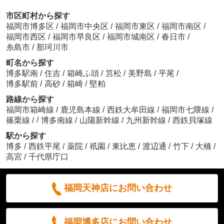
市区町村から探す
福岡市博多区
/
福岡市中央区
/
福岡市東区
/
福岡市南区
/
福岡市西区
/
福岡市早良区
/
福岡市城南区
/
春日市
/
糸島市
/
那珂川市
町名から探す
博多駅南
/
住吉
/
箱崎ふ頭
/
筥松
/
美野島
/
平尾
/
博多駅前
/
高砂
/
箱崎
/
堅粕
路線から探す
福岡市箱崎線
/
鹿児島本線
/
西鉄大牟田線
/
福岡市七隈線
/
/
篠栗線
/
博多南線
/
山陽新幹線
/
九州新幹線
/
西鉄貝塚線
駅から探す
博多
/
西鉄平尾
/
薬院
/
祇園
/
東比恵
/
渡辺通
/
竹下
/
大橋
/
高宮
/
千代県庁口
福岡天神店にお問い合わせ
福岡博多店にお問い合わせ