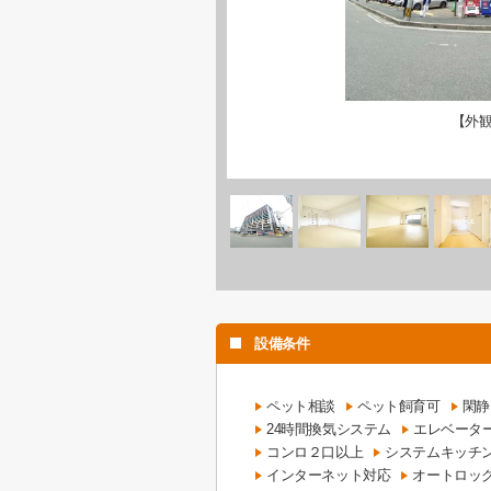
【外
設備条件
ペット相談
ペット飼育可
閑静
24時間換気システム
エレベータ
コンロ２口以上
システムキッチ
インターネット対応
オートロッ