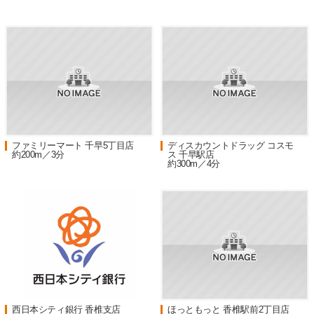
ファミリーマート 千早5丁目店
ディスカウントドラッグ コスモ
約200m／3分
ス 千早駅店
約300m／4分
西日本シティ銀行 香椎支店
ほっともっと 香椎駅前2丁目店