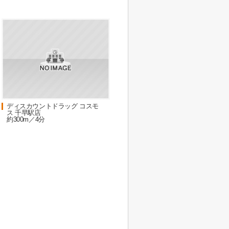
ディスカウントドラッグ コスモ
ス 千早駅店
約300m／4分