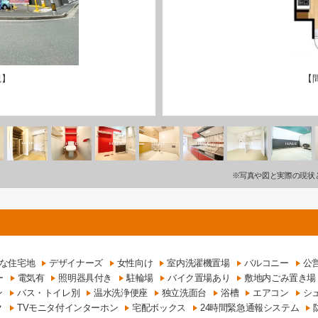
観】
【
※写真や図と実際の現状
な住宅地
デザイナーズ
女性向け
室内洗濯機置場
バルコニー
公
ー
電気有
照明器具付き
駐輪場
バイク置場あり
敷地内ごみ置き場
ン
バス・トイレ別
温水洗浄便座
独立洗面台
浴槽
エアコン
シ
ク
TVモニタ付インターホン
宅配ボックス
24時間緊急通報システム