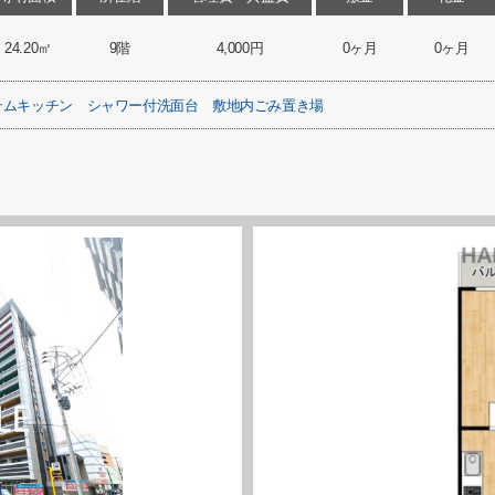
24.20㎡
9階
4,000円
0ヶ月
0ヶ月
テムキッチン
シャワー付洗面台
敷地内ごみ置き場