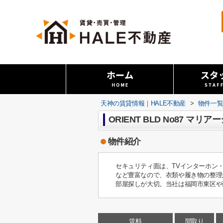
天神の賃貸情報｜HALE不動産
>
物件一
ORIENT BLD No87 マ
物件紹介
セキュリティ面は、TVインターホン
など豊富なので、衣類や履き物の整理
部屋探しが大切。当社は福岡市東区や
賃料
間取り