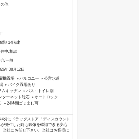
その他
年
/ 9階/ 14階建
居住中/相談
介/一般
026年08月12日
濯機置場
バルコニー
公営水道
場
バイク置場あり
テムキッチン
バス・トイレ別
ンターネット対応
オートロック
ラ
24時間ゴミ出し可
ら徒歩4分にドラッグストア「ディスカウント
ルが発生した時も映像を確認できる安心
、当社にお任せ下さい。当社はお客様に