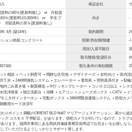
加入
保証会社
賃料の80％(更新料無し) or 月額賃
50％(更新料\10,000/年) or 学生プ
向き
-
 月額賃料の30％(更新料無し)
12年 4月 (築14年)
契約期間
2
ンション/鉄筋コンクリート
部屋/所在階/階建
-
現況/入居可能日
取引態様/賃貸区分
仲
437166
取引条件の有効期限
2
ット相談
ペット飼育可
閑静な住宅地
デザイナーズ
女性向け
室内洗
共下水
24時間換気システム
エレベーター
電気有
照明器具付き
駐輪
地内ごみ置き場
耐震構造
IHクッキングヒーター
コンロ２口以上
シス
水洗浄便座
独立洗面台
浴槽
エアコン
シューズボックス
CATV
イ
Vモニタ付インターホン
宅配ボックス
24時間緊急通報システム
防犯カメ
期費用カード決済可
だわりポイント満載のORIENT BLD No87 マリアージュステーション。家か
ラッグ コスモス 千早駅店」があります。防犯カメラが付いているので、トラブ
があります。福岡市東区にある西鉄貝塚線香椎宮前周辺でお住まいをお探しなら
足していただけるようしっかりとサポート致します。