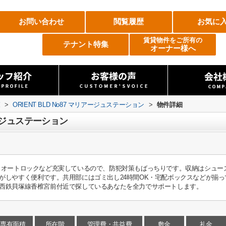
お問い合わせ
閲覧履歴
お気に
賃貸物件をご所有の
テナント特集
オーナー様へ
覧
>
ORIENT BLD No87 マリアージュステーション
>
物件詳細
リアージュステーション
・オートロックなど充実しているので、防犯対策もばっちりです。収納はシュー
がしやすく便利です。共用部にはゴミ出し24時間OK・宅配ボックスなどが揃
西鉄貝塚線香椎宮前付近で探しているあなたを全力でサポートします。
専有面積
所在階
管理費・共益費
敷金
礼金