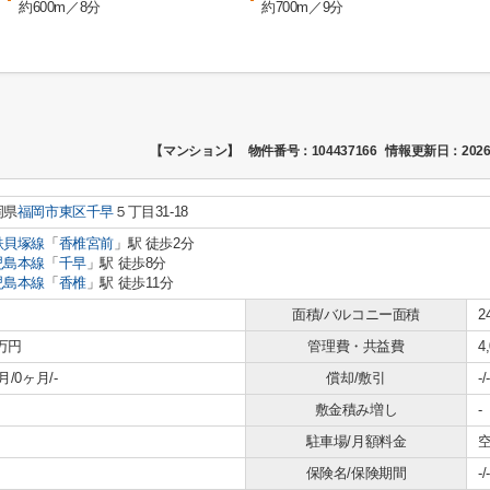
約600m／8分
約700m／9分
【マンション】
物件番号：104437166
情報更新日：2026
岡県
福岡市東区
千早
５丁目31-18
鉄貝塚線
「
香椎宮前
」駅 徒歩2分
児島本線
「
千早
」駅 徒歩8分
児島本線
「
香椎
」駅 徒歩11分
面積/バルコニー面積
2
8万円
管理費・共益費
4
月/0ヶ月/-
償却/敷引
-/-
敷金積み増し
-
駐車場/月額料金
空
保険名/保険期間
-/-