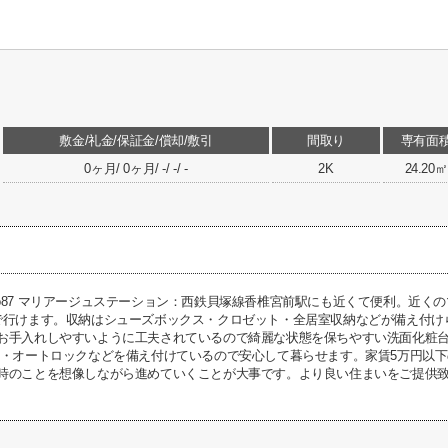
敷金/礼金/保証金/償却/敷引
間取り
専有面
0ヶ月/ 0ヶ月/ -/ -/ -
2K
24.20㎡
LD No87 マリアージュステーション：西鉄貝塚線香椎宮前駅にも近くて便利。近
で行けます。収納はシューズボックス・クロゼット・全居室収納などが備え付け
お手入れしやすいように工夫されているので綺麗な状態を保ちやすい洗面化粧
ン・オートロックなどを備え付けているので安心して暮らせます。家賃5万円以
時のことを想像しながら進めていくことが大事です。より良い住まいをご提供