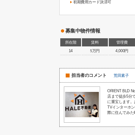
初期費用カード決済可
募集中物件情報
所在階
賃料
管理費
14
万円
4,000円
5
担当者のコメント
荒田素子
ORIENT B
店まで徒歩5分
に重宝します。
TVインターホ
際に住んでみた