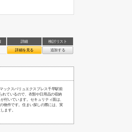
積
詳細
検討リスト
詳細を見る
追加する
くのマックスバリュエクスプレス千早駅前
られているので、衣類や日用品の収納
台が付いています。セキュリティ面は、
下の物件です。住まい探しの際には、実
致します。