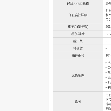
保証人代行義務
必
月額
保証会社詳細
料の
ラン
築年月(築年数)
20
種別/構造
マ
総戸数
-
特優賃
-
物件番号
104
ペ
公
敷
設備条件
温
T
初
こ
ド
備考
感
満