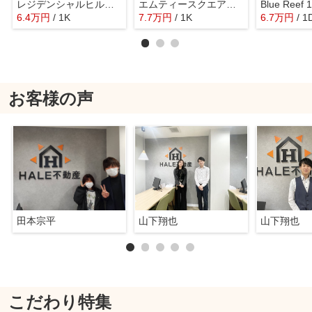
レジデンシャルヒルズ博多南
エムティースクエア吉塚駅前
Blue Reef
6.4
万
円
/ 1K
7.7
万
円
/ 1K
6.7
万
円
/ 1
お客様の声
田本宗平
山下翔也
山下翔也
こだわり特集