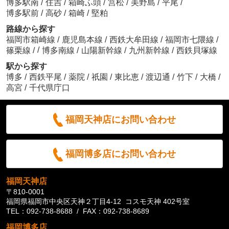
博多駅南
/
住吉
/
箱崎ふ頭
/
筥松
/
美野島
/
平尾
/
博多駅前
/
高砂
/
箱崎
/
堅粕
路線から探す
福岡市箱崎線
/
鹿児島本線
/
西鉄大牟田線
/
福岡市七隈線
/
/
篠栗線
/
博多南線
/
山陽新幹線
/
九州新幹線
/
西鉄貝塚線
駅から探す
博多
/
西鉄平尾
/
薬院
/
祇園
/
東比恵
/
渡辺通
/
竹下
/
大橋
/
高宮
/
千代県庁口
福岡天神店にお問い合わせ
福岡博多店にお問い合わせ
福岡天神店
〒810-0001
福岡県福岡市中央区天神２丁目4-12 コスモ天神 402号室
TEL：092-738-8688 / FAX：092-738-8689
福岡博多店