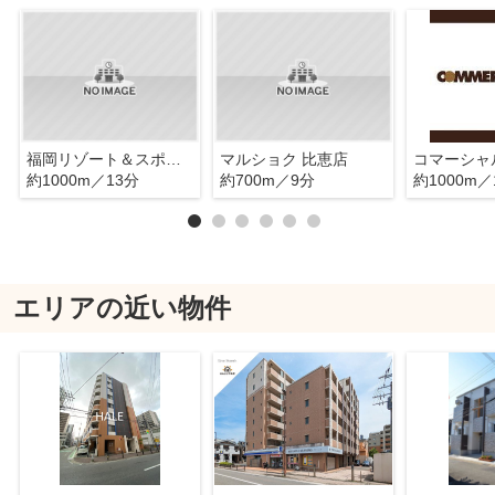
福岡リゾート＆スポーツ専門学校
マルショク 比恵店
約1000m／13分
約700m／9分
約1000m／
エリアの近い物件