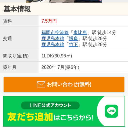
基本情報
賃料
7.5万円
福岡市空港線
「
東比恵
」駅 徒歩14分
交通
鹿児島本線
「
博多
」駅 徒歩28分
鹿児島本線
「
竹下
」駅 徒歩28分
間取り(面積)
1LDK(30.96㎡)
築年月
2020年 7月(築6年)
お問い合わせ(無料)