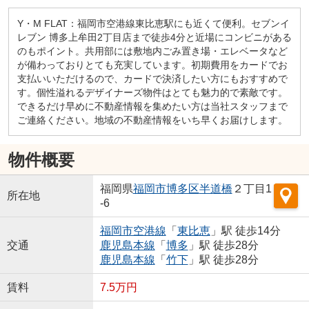
Y・M FLAT：福岡市空港線東比恵駅にも近くて便利。セブンイ
レブン 博多上牟田2丁目店まで徒歩4分と近場にコンビニがある
のもポイント。共用部には敷地内ごみ置き場・エレベータなど
が備わっておりとても充実しています。初期費用をカードでお
支払いいただけるので、カードで決済したい方にもおすすめで
す。個性溢れるデザイナーズ物件はとても魅力的で素敵です。
できるだけ早めに不動産情報を集めたい方は当社スタッフまで
ご連絡ください。地域の不動産情報をいち早くお届けします。
物件概要
福岡県
福岡市博多区
半道橋
２丁目1
所在地
-6
福岡市空港線
「
東比恵
」駅 徒歩14分
交通
鹿児島本線
「
博多
」駅 徒歩28分
鹿児島本線
「
竹下
」駅 徒歩28分
賃料
7.5万円