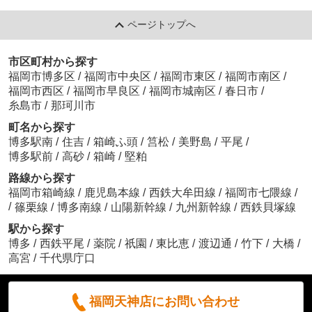
ページトップへ
市区町村から探す
福岡市博多区
/
福岡市中央区
/
福岡市東区
/
福岡市南区
/
福岡市西区
/
福岡市早良区
/
福岡市城南区
/
春日市
/
糸島市
/
那珂川市
町名から探す
博多駅南
/
住吉
/
箱崎ふ頭
/
筥松
/
美野島
/
平尾
/
博多駅前
/
高砂
/
箱崎
/
堅粕
路線から探す
福岡市箱崎線
/
鹿児島本線
/
西鉄大牟田線
/
福岡市七隈線
/
/
篠栗線
/
博多南線
/
山陽新幹線
/
九州新幹線
/
西鉄貝塚線
駅から探す
博多
/
西鉄平尾
/
薬院
/
祇園
/
東比恵
/
渡辺通
/
竹下
/
大橋
/
高宮
/
千代県庁口
福岡天神店にお問い合わせ