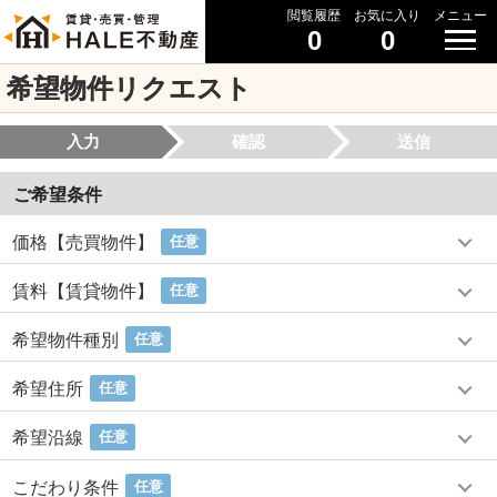
閲覧履歴
お気に入り
メニュー
0
0
希望物件リクエスト
入力
確認
送信
ご希望条件
価格【売買物件】
任意
賃料【賃貸物件】
任意
希望物件種別
任意
希望住所
任意
希望沿線
任意
こだわり条件
任意