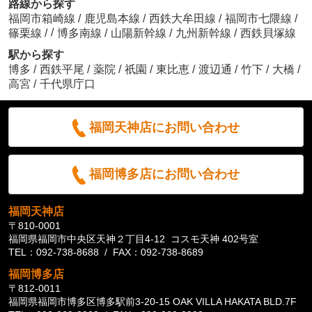
路線から探す
福岡市箱崎線
/
鹿児島本線
/
西鉄大牟田線
/
福岡市七隈線
/
/
篠栗線
/
博多南線
/
山陽新幹線
/
九州新幹線
/
西鉄貝塚線
駅から探す
博多
/
西鉄平尾
/
薬院
/
祇園
/
東比恵
/
渡辺通
/
竹下
/
大橋
/
高宮
/
千代県庁口
福岡天神店にお問い合わせ
福岡博多店にお問い合わせ
福岡天神店
〒810-0001
福岡県福岡市中央区天神２丁目4-12 コスモ天神 402号室
TEL：092-738-8688 / FAX：092-738-8689
福岡博多店
〒812-0011
福岡県福岡市博多区博多駅前3-20-15 OAK VILLA HAKATA BLD.7F