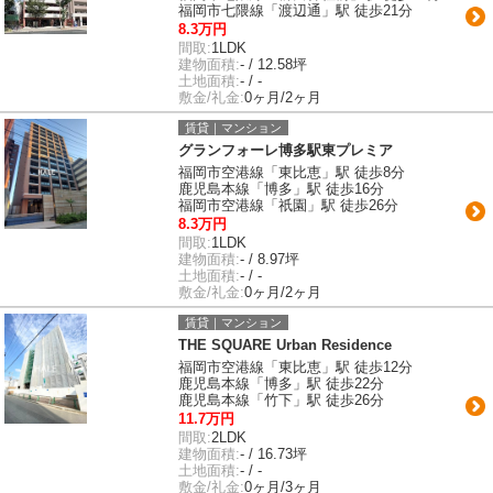
福岡市七隈線「渡辺通」駅 徒歩21分
8.3万円
間取:
1LDK
建物面積:
- / 12.58坪
土地面積:
- / -
敷金/礼金:
0ヶ月/2ヶ月
賃貸｜マンション
グランフォーレ博多駅東プレミア
福岡市空港線「東比恵」駅 徒歩8分
鹿児島本線「博多」駅 徒歩16分
福岡市空港線「祇園」駅 徒歩26分
8.3万円
間取:
1LDK
建物面積:
- / 8.97坪
土地面積:
- / -
敷金/礼金:
0ヶ月/2ヶ月
賃貸｜マンション
THE SQUARE Urban Residence
福岡市空港線「東比恵」駅 徒歩12分
鹿児島本線「博多」駅 徒歩22分
鹿児島本線「竹下」駅 徒歩26分
11.7万円
間取:
2LDK
建物面積:
- / 16.73坪
土地面積:
- / -
敷金/礼金:
0ヶ月/3ヶ月