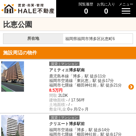
閲覧履歴
お気に入り
メニュー
0
0
比恵公園
所在地
福岡県福岡市博多区比恵町6
施設周辺の物件
賃貸｜マンション
アミティエ博多駅南
鹿児島本線「博多」駅 徒歩11分
福岡市空港線「東比恵」駅 徒歩17分
福岡市七隈線「櫛田神社前」駅 徒歩21分
8.5万円
間取:
2LDK
建物面積:
- / 17.56坪
土地面積:
- / -
敷金/礼金:
0ヶ月/2ヶ月
賃貸｜マンション
クリエート博多駅前
福岡市空港線「博多」駅 徒歩14分
福岡市七隈線「櫛田神社前」駅 徒歩17分