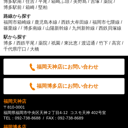
博多駅南
/
住吉
/
平尾
/
箱崎ふ頭
/
美野島
/
吉塚
/
薬院
/
博多駅前
/
箱崎
/
堅粕
路線から探す
福岡市箱崎線
/
鹿児島本線
/
西鉄大牟田線
/
福岡市七隈線
/
/
篠栗線
/
博多南線
/
山陽新幹線
/
九州新幹線
/
西鉄貝塚線
駅から探す
博多
/
西鉄平尾
/
薬院
/
祇園
/
東比恵
/
渡辺通
/
竹下
/
高宮
/
千代県庁口
/
大橋
福岡天神店にお問い合わせ
福岡博多店にお問い合わせ
福岡天神店
〒810-0001
福岡県福岡市中央区天神２丁目4-12 コスモ天神 402号室
TEL：092-738-8688 / FAX：092-738-8689
福岡博多店