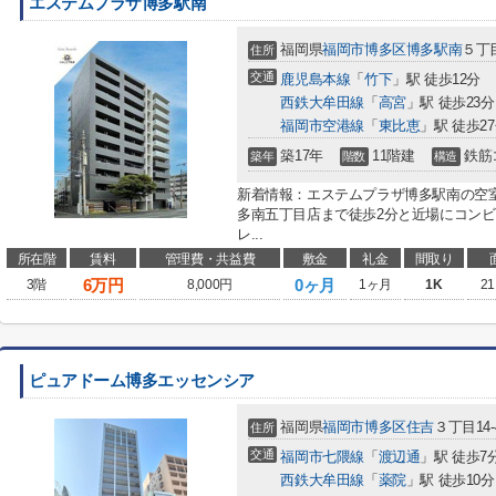
エステムプラザ博多駅南
福岡県
福岡市博多区
博多駅南
５丁目
住所
交通
鹿児島本線
「
竹下
」駅 徒歩12分
西鉄大牟田線
「
高宮
」駅 徒歩23分
福岡市空港線
「
東比恵
」駅 徒歩2
築17年
11階建
鉄筋
築年
階数
構造
新着情報：エステムプラザ博多駅南の空
多南五丁目店まで徒歩2分と近場にコン
レ...
所在階
賃料
管理費・共益費
敷金
礼金
間取り
6
万円
0ヶ月
3階
8,000円
1ヶ月
1K
21
ピュアドーム博多エッセンシア
福岡県
福岡市博多区
住吉
３丁目14-
住所
交通
福岡市七隈線
「
渡辺通
」駅 徒歩7
西鉄大牟田線
「
薬院
」駅 徒歩10分