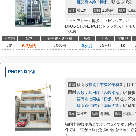
鹿児島本線
「
博多
」駅 徒歩18分
築18年
13階建
鉄筋
築年
階数
構造
「ピュアドーム博多エッセンシア」のこ
DRUG STORE MORI(ドラッグスト
ごみ置...
所在階
賃料
管理費・共益費
敷金
礼金
間取り
6.2
万円
0ヶ月
5階
5,000円
1.5ヶ月
1K
PHOENIX平和
福岡県
福岡市中央区
平和
３丁目１
住所
交通
西鉄大牟田線
「
西鉄平尾
」駅 徒歩
福岡市七隈線
「
桜坂
」駅 徒歩27分
福岡市七隈線
「
薬院大通
」駅 徒歩
築4年
4階建
鉄筋コ
築年
階数
構造
福岡小笹郵便局まで歩いて6分です。防
件です。道が平坦だと買い物も快適にで
あ...