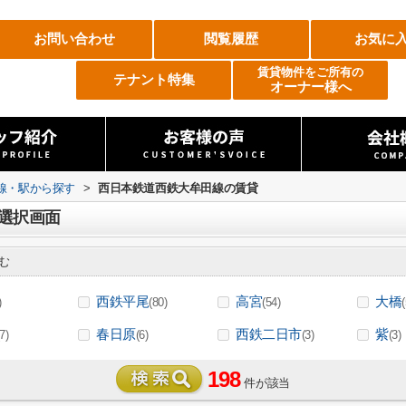
お問い合わせ
閲覧履歴
お気に
賃貸物件をご所有の
テナント特集
オーナー様へ
路線・駅から探す
>
西日本鉄道西鉄大牟田線の賃貸
選択画面
む
西鉄平尾
高宮
大橋
)
(80)
(54)
春日原
西鉄二日市
紫
(7)
(6)
(3)
(3)
198
件が該当