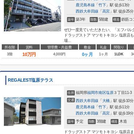
鹿児島本線
「
竹下
」駅 徒歩13分
西鉄大牟田線
「
高宮
」駅 徒歩25分
築3年
5階建
鉄筋コ
築年
階数
構造
ぜひ一度見ていただきたい、「エフパル
ドラッグストア マツモトキヨシ 塩原店
場...
所在階
賃料
管理費・共益費
敷金
礼金
間取り
10
万円
0ヶ月
3階
4,000円
1ヶ月
1LDK
3
REGALEST塩原テラス
福岡県
福岡市南区
塩原
３丁目11-3
住所
交通
西鉄大牟田線
「
大橋
」駅 徒歩10分
鹿児島本線
「
竹下
」駅 徒歩11分
西鉄大牟田線
「
高宮
」駅 徒歩19分
予定
3階建
木造
築年
階数
構造
ドラッグストア マツモトキヨシ 塩原店