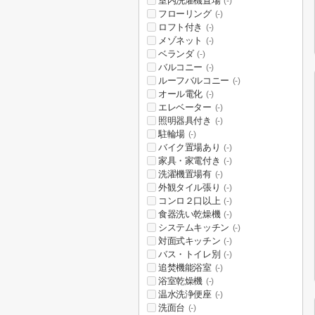
室内洗濯機置場
(-)
フローリング
(-)
ロフト付き
(-)
メゾネット
(-)
ベランダ
(-)
バルコニー
(-)
ルーフバルコニー
(-)
オール電化
(-)
エレベーター
(-)
照明器具付き
(-)
駐輪場
(-)
バイク置場あり
(-)
家具・家電付き
(-)
洗濯機置場有
(-)
外観タイル張り
(-)
コンロ２口以上
(-)
食器洗い乾燥機
(-)
システムキッチン
(-)
対面式キッチン
(-)
バス・トイレ別
(-)
追焚機能浴室
(-)
浴室乾燥機
(-)
温水洗浄便座
(-)
洗面台
(-)