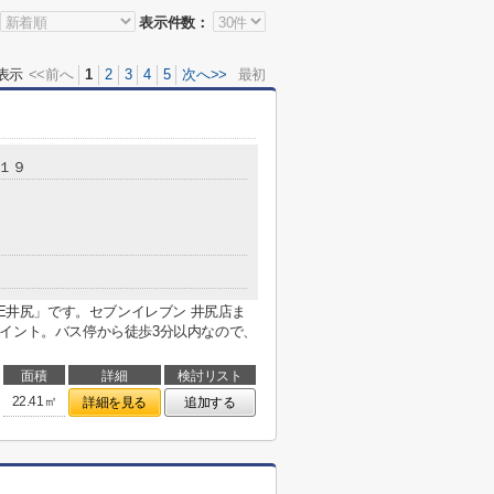
表示件数：
表示
<<前へ
1
2
3
4
5
次へ>>
最初
-１９
NE井尻」です。セブンイレブン 井尻店ま
イント。バス停から徒歩3分以内なので、
面積
詳細
検討リスト
22.41㎡
詳細を見る
追加する