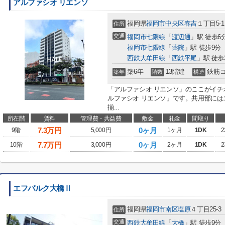
アルファシオ リエンソ
福岡県
福岡市中央区
春吉
１丁目5-1
住所
交通
福岡市七隈線
「
渡辺通
」駅 徒歩6
福岡市七隈線
「
薬院
」駅 徒歩9分
西鉄大牟田線
「
西鉄平尾
」駅 徒歩
築6年
13階建
鉄筋
築年
階数
構造
「アルファシオ リエンソ」のここがイ
ルファシオ リエンソ」です。共用部に
揃...
所在階
賃料
管理費・共益費
敷金
礼金
間取り
7.3
万円
0ヶ月
9階
5,000円
1ヶ月
1DK
2
7.7
万円
0ヶ月
10階
3,000円
2ヶ月
1DK
2
エフパルク大橋Ⅱ
福岡県
福岡市南区
塩原
４丁目25-3
住所
交通
西鉄大牟田線
「
大橋
」駅 徒歩9分