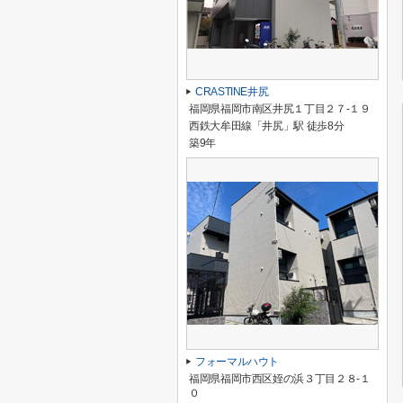
CRASTINE井尻
福岡県福岡市南区井尻１丁目２７-１９
西鉄大牟田線「井尻」駅 徒歩8分
築9年
フォーマルハウト
福岡県福岡市西区姪の浜３丁目２８-１
０