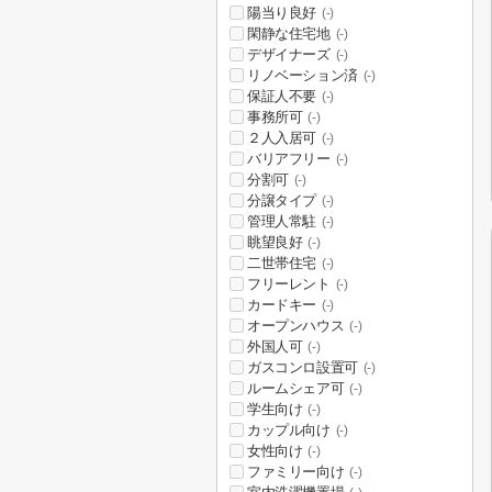
陽当り良好
(-)
閑静な住宅地
(-)
デザイナーズ
(-)
リノベーション済
(-)
保証人不要
(-)
事務所可
(-)
２人入居可
(-)
バリアフリー
(-)
分割可
(-)
分譲タイプ
(-)
管理人常駐
(-)
眺望良好
(-)
二世帯住宅
(-)
フリーレント
(-)
カードキー
(-)
オープンハウス
(-)
外国人可
(-)
ガスコンロ設置可
(-)
ルームシェア可
(-)
学生向け
(-)
カップル向け
(-)
女性向け
(-)
ファミリー向け
(-)