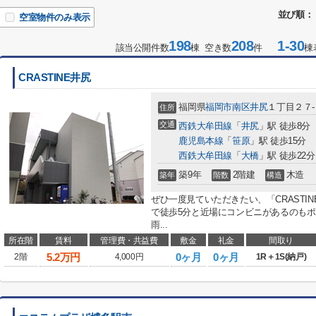
並び順：
空室物件のみ表示
198
208
1-30
該当公開件数
棟 空き数
件
棟
CRASTINE井尻
福岡県
福岡市南区
井尻
１丁目２７
住所
交通
西鉄大牟田線
「
井尻
」駅 徒歩8分
鹿児島本線
「
笹原
」駅 徒歩15分
西鉄大牟田線
「
大橋
」駅 徒歩22分
築9年
2階建
木造
築年
階数
構造
ぜひ一度見ていただきたい、「CRASTI
で徒歩5分と近場にコンビニがあるのもポ
雨...
所在階
賃料
管理費・共益費
敷金
礼金
間取り
5.2
万円
0ヶ月
0ヶ月
2階
4,000円
1R＋1S(納戸)