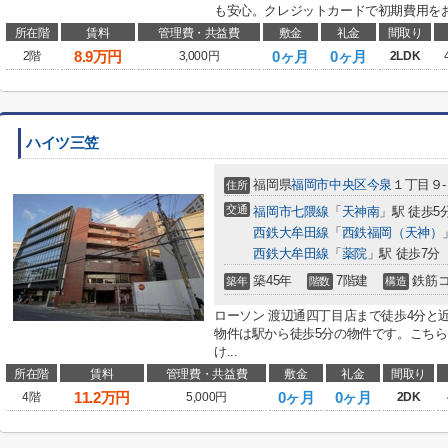
も安心。クレジットカードで初期費用をお
所在階
賃料
管理費・共益費
敷金
礼金
間取り
8.9
万円
0ヶ月
0ヶ月
2階
3,000円
2LDK
ハイツ三笠
福岡県
福岡市中央区
今泉
１丁目９
住所
交通
福岡市七隈線
「
天神南
」駅 徒歩5
西鉄大牟田線
「
西鉄福岡（天神）
西鉄大牟田線
「
薬院
」駅 徒歩7分
築45年
7階建
鉄筋
築年
階数
構造
ローソン 渡辺通四丁目店まで徒歩4分と
物件は駅から徒歩5分の物件です。こち
け...
所在階
賃料
管理費・共益費
敷金
礼金
間取り
11.2
万円
0ヶ月
0ヶ月
4階
5,000円
2DK