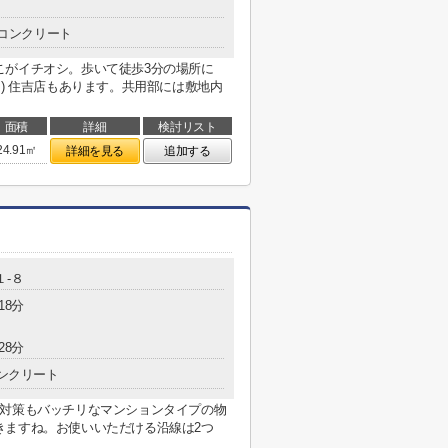
コンクリート
こがイチオシ。歩いて徒歩3分の場所に
アモリ) 住吉店もあります。共用部には敷地内
面積
詳細
検討リスト
24.91㎡
詳細を見る
追加する
１-８
18分
28分
ンクリート
犯対策もバッチリなマンションタイプの物
きますね。お使いいただける沿線は2つ