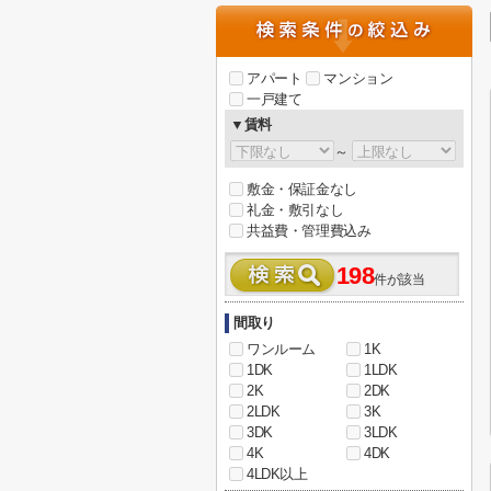
アパート
マンション
一戸建て
▼賃料
～
敷金・保証金なし
礼金・敷引なし
共益費・管理費込み
198
件が該当
間取り
ワンルーム
1K
1DK
1LDK
2K
2DK
2LDK
3K
3DK
3LDK
4K
4DK
4LDK以上