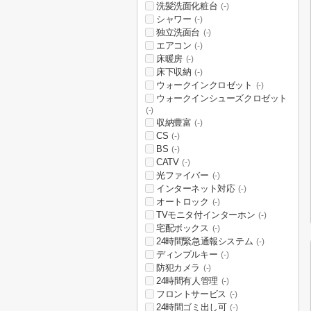
洗髪洗面化粧台
(-)
シャワー
(-)
独立洗面台
(-)
エアコン
(-)
床暖房
(-)
床下収納
(-)
ウォークインクロゼット
(-)
ウォークインシューズクロゼット
(-)
収納豊富
(-)
CS
(-)
BS
(-)
CATV
(-)
光ファイバー
(-)
インターネット対応
(-)
オートロック
(-)
TVモニタ付インターホン
(-)
宅配ボックス
(-)
24時間緊急通報システム
(-)
ディンプルキー
(-)
防犯カメラ
(-)
24時間有人管理
(-)
フロントサービス
(-)
24時間ゴミ出し可
(-)