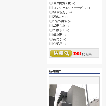
住戸内覧可能
(-)
コンシェルジュサービス
(-)
駐車場あり
(-)
2階以上
(-)
1階の物件
(-)
10階以上
(-)
20階以上
(-)
最上階
(-)
南向き
(-)
角部屋
(-)
198
件が該当
新着物件