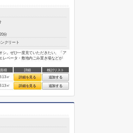
分
20分
コンクリート
チオシ。ぜひ一度見ていただきたい、「ア
はエレベータ・敷地内ごみ置き場などが
面積
詳細
検討リスト
3.13㎡
詳細を見る
追加する
3.13㎡
詳細を見る
追加する