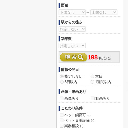
面積
～
駅からの徒歩
築年数
198
件が該当
情報公開日
指定しない
本日
3日以内
1週間以内
画像・動画あり
画像あり
動画あり
こだわり条件
ペット飼育可
(-)
ペット専用設備
(-)
楽器相談
(-)