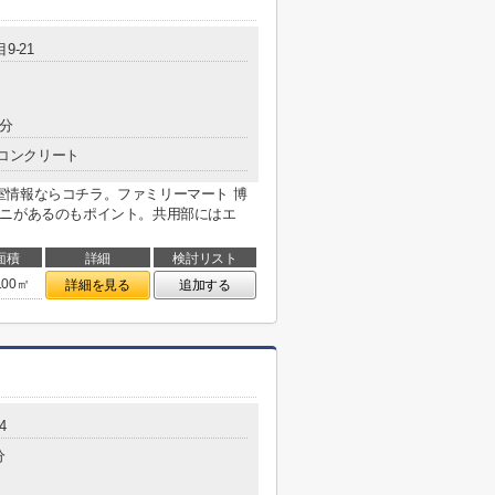
9-21
7分
コンクリート
室情報ならコチラ。ファミリーマート 博
ビニがあるのもポイント。共用部にはエ
面積
詳細
検討リスト
.00㎡
詳細を見る
追加する
4
分