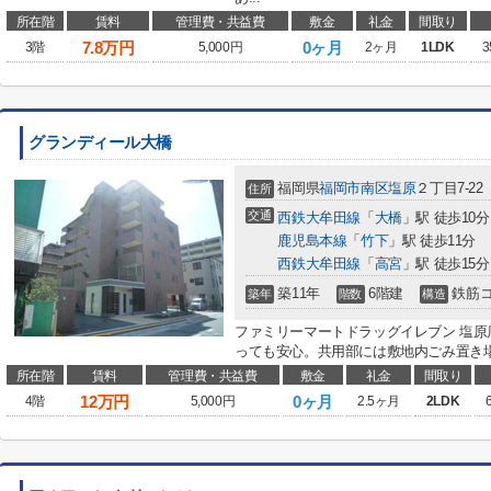
所在階
賃料
管理費・共益費
敷金
礼金
間取り
7.8
万円
0ヶ月
3階
5,000円
2ヶ月
1LDK
3
グランディール大橋
福岡県
福岡市南区
塩原
２丁目7-22
住所
交通
西鉄大牟田線
「
大橋
」駅 徒歩10分
鹿児島本線
「
竹下
」駅 徒歩11分
西鉄大牟田線
「
高宮
」駅 徒歩15分
築11年
6階建
鉄筋
築年
階数
構造
ファミリーマートドラッグイレブン 塩原
っても安心。共用部には敷地内ごみ置き場
所在階
賃料
管理費・共益費
敷金
礼金
間取り
12
万円
0ヶ月
4階
5,000円
2.5ヶ月
2LDK