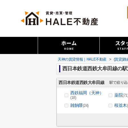
天神の賃貸情報｜HALE不動産
>
(賃貸)
西日本鉄道西鉄大牟田線の駅
西日本鉄道西鉄大牟田線
駅で絞り込
西鉄福岡（天神）
薬院
(71
(18)
雑餉隈
桜並木
(24)