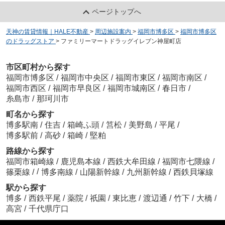
ページトップへ
天神の賃貸情報｜HALE不動産
>
周辺施設案内
>
福岡市博多区
>
福岡市博多区
のドラッグストア
>
ファミリーマートドラッグイレブン神屋町店
市区町村から探す
福岡市博多区
/
福岡市中央区
/
福岡市東区
/
福岡市南区
/
福岡市西区
/
福岡市早良区
/
福岡市城南区
/
春日市
/
糸島市
/
那珂川市
町名から探す
博多駅南
/
住吉
/
箱崎ふ頭
/
筥松
/
美野島
/
平尾
/
博多駅前
/
高砂
/
箱崎
/
堅粕
路線から探す
福岡市箱崎線
/
鹿児島本線
/
西鉄大牟田線
/
福岡市七隈線
/
/
篠栗線
/
博多南線
/
山陽新幹線
/
九州新幹線
/
西鉄貝塚線
駅から探す
博多
/
西鉄平尾
/
薬院
/
祇園
/
東比恵
/
渡辺通
/
竹下
/
大橋
/
高宮
/
千代県庁口