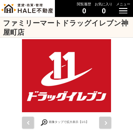
閲覧履歴
お気に入り
メニュー
0
0
ファミリーマートドラッグイレブン神
屋町店
前
次
画像タップで拡大表示【
1
/1】