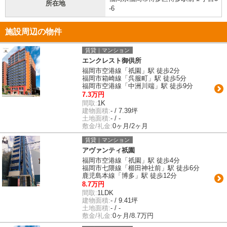
所在地
-6
施設周辺の物件
賃貸｜マンション
エンクレスト御供所
福岡市空港線「祇園」駅 徒歩2分
福岡市箱崎線「呉服町」駅 徒歩5分
福岡市空港線「中洲川端」駅 徒歩9分
7.3万円
間取:
1K
建物面積:
- / 7.39坪
土地面積:
- / -
敷金/礼金:
0ヶ月/2ヶ月
賃貸｜マンション
アヴァンティ祇園
福岡市空港線「祇園」駅 徒歩4分
福岡市七隈線「櫛田神社前」駅 徒歩6分
鹿児島本線「博多」駅 徒歩12分
8.7万円
間取:
1LDK
建物面積:
- / 9.41坪
土地面積:
- / -
敷金/礼金:
0ヶ月/8.7万円