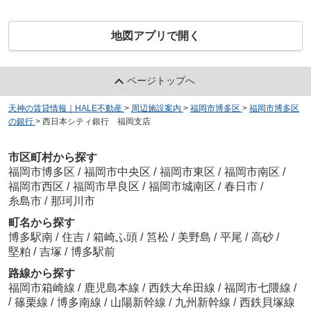
地図アプリで開く
ページトップへ
天神の賃貸情報｜HALE不動産
>
周辺施設案内
>
福岡市博多区
>
福岡市博多区
の銀行
>
西日本シティ銀行 福岡支店
市区町村から探す
福岡市博多区
/
福岡市中央区
/
福岡市東区
/
福岡市南区
/
福岡市西区
/
福岡市早良区
/
福岡市城南区
/
春日市
/
糸島市
/
那珂川市
町名から探す
博多駅南
/
住吉
/
箱崎ふ頭
/
筥松
/
美野島
/
平尾
/
高砂
/
堅粕
/
吉塚
/
博多駅前
路線から探す
福岡市箱崎線
/
鹿児島本線
/
西鉄大牟田線
/
福岡市七隈線
/
/
篠栗線
/
博多南線
/
山陽新幹線
/
九州新幹線
/
西鉄貝塚線