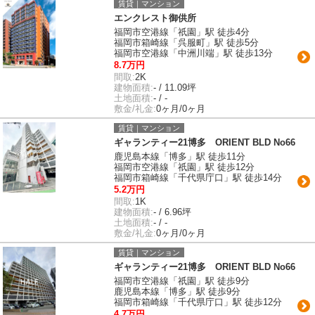
賃貸｜マンション
エンクレスト御供所
福岡市空港線「祇園」駅 徒歩4分
福岡市箱崎線「呉服町」駅 徒歩5分
福岡市空港線「中洲川端」駅 徒歩13分
8.7万円
間取:
2K
建物面積:
- / 11.09坪
土地面積:
- / -
敷金/礼金:
0ヶ月/0ヶ月
賃貸｜マンション
ギャランティー21博多 ORIENT BLD No66
鹿児島本線「博多」駅 徒歩11分
福岡市空港線「祇園」駅 徒歩12分
福岡市箱崎線「千代県庁口」駅 徒歩14分
5.2万円
間取:
1K
建物面積:
- / 6.96坪
土地面積:
- / -
敷金/礼金:
0ヶ月/0ヶ月
賃貸｜マンション
ギャランティー21博多 ORIENT BLD No66
福岡市空港線「祇園」駅 徒歩9分
鹿児島本線「博多」駅 徒歩9分
福岡市箱崎線「千代県庁口」駅 徒歩12分
4.7万円