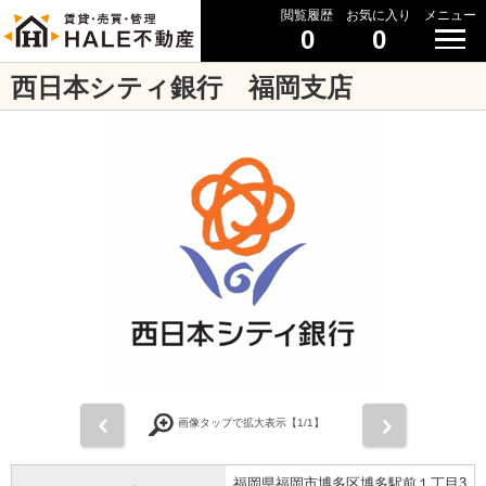
閲覧履歴
お気に入り
メニュー
0
0
西日本シティ銀行 福岡支店
前
次
画像タップで拡大表示【
1
/1】
福岡県福岡市博多区博多駅前１丁目3