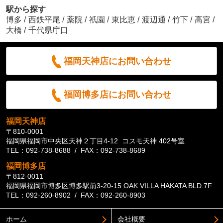
駅から探す
博多
/
西鉄平尾
/
薬院
/
祇園
/
東比恵
/
渡辺通
/
竹下
/
高宮
/
大橋
/
千代県庁口
福岡天神店にお問い合わせ
福岡博多店にお問い合わせ
福岡天神店
〒810-0001
福岡県福岡市中央区天神２丁目4-12 コスモ天神 402号室
TEL：092-738-8688 / FAX：092-738-8689
福岡博多店
〒812-0011
福岡県福岡市博多区博多駅前3-20-15 OAK VILLA HAKATA BLD.7F
TEL：092-260-8902 / FAX：092-260-8903
ホーム
会社概要