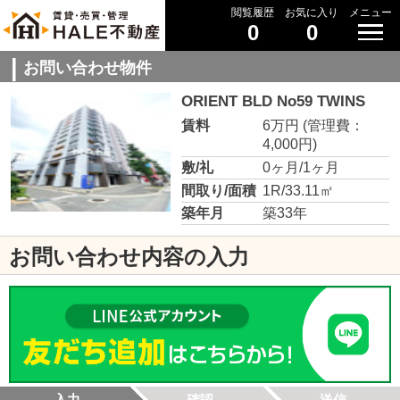
閲覧履歴
お気に入り
メニュー
0
0
お問い合わせ物件
ORIENT BLD No59 TWINS
賃料
6万円
(管理費：
4,000円)
敷/礼
0ヶ月/1ヶ月
間取り/面積
1R/33.11㎡
築年月
築33年
お問い合わせ内容の入力
入力
確認
送信