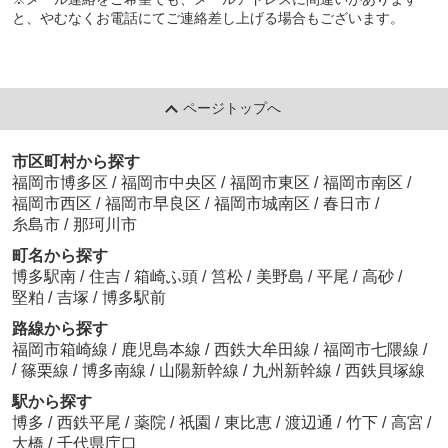
と、やむなくお電話にてご連絡差し上げる場合もございます。
ページトップへ
市区町村から探す
福岡市博多区
/
福岡市中央区
/
福岡市東区
/
福岡市南区
/
福岡市西区
/
福岡市早良区
/
福岡市城南区
/
春日市
/
糸島市
/
那珂川市
町名から探す
博多駅南
/
住吉
/
箱崎ふ頭
/
筥松
/
美野島
/
平尾
/
高砂
/
堅粕
/
吉塚
/
博多駅前
路線から探す
福岡市箱崎線
/
鹿児島本線
/
西鉄大牟田線
/
福岡市七隈線
/
/
篠栗線
/
博多南線
/
山陽新幹線
/
九州新幹線
/
西鉄貝塚線
駅から探す
博多
/
西鉄平尾
/
薬院
/
祇園
/
東比恵
/
渡辺通
/
竹下
/
高宮
/
大橋
/
千代県庁口