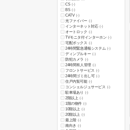
CS
(-)
BS
(-)
CATV
(-)
光ファイバー
(-)
インターネット対応
(-)
オートロック
(-)
TVモニタ付インターホン
(-)
宅配ボックス
(-)
24時間緊急通報システム
(-)
ディンプルキー
(-)
防犯カメラ
(-)
24時間有人管理
(-)
フロントサービス
(-)
24時間ゴミ出し可
(-)
住戸内覧可能
(-)
コンシェルジュサービス
(-)
駐車場あり
(-)
2階以上
(-)
1階の物件
(-)
10階以上
(-)
20階以上
(-)
最上階
(-)
南向き
(-)