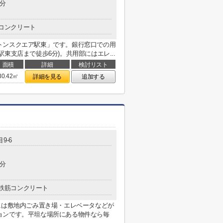
0分
コンクリート
トンスクエア駅東」です。銀行窓口での用
東支店まで徒歩6分)。共用部にはエレ...
面積
詳細
検討リスト
30.42㎡
詳細を見る
追加する
9-6
4分
鉄筋コンクリート
には敷地内ごみ置き場・エレベータなどが
ョンです。平坦な場所にある物件なら毎