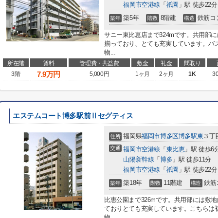
福岡市空港線
「
祇園
」駅 徒歩22分
築5年
8階建
鉄筋コ
築年
階数
構造
サニー東比恵店まで324mです。共用部
揃っており、とても充実しています。バ
物...
所在階
賃料
管理費・共益費
敷金
礼金
間取り
7.9
万円
3階
5,000円
1ヶ月
2ヶ月
1K
3
エステムコート博多駅前Ⅱセグティス
福岡県
福岡市博多区
博多駅東
３丁
住所
交通
福岡市空港線
「
東比恵
」駅 徒歩6
山陽新幹線
「
博多
」駅 徒歩11分
福岡市空港線
「
祇園
」駅 徒歩22分
築18年
11階建
鉄筋
築年
階数
構造
比恵公園まで326mです。共用部には敷
ておりとても充実しています。こちらは
物...