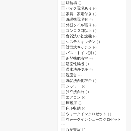
駐輪場
(-)
バイク置場あり
(-)
家具・家電付き
(-)
洗濯機置場有
(-)
外観タイル張り
(-)
コンロ２口以上
(-)
食器洗い乾燥機
(-)
システムキッチン
(-)
対面式キッチン
(-)
バス・トイレ別
(-)
追焚機能浴室
(-)
浴室乾燥機
(-)
温水洗浄便座
(-)
洗面台
(-)
洗髪洗面化粧台
(-)
シャワー
(-)
独立洗面台
(-)
エアコン
(-)
床暖房
(-)
床下収納
(-)
ウォークインクロゼット
(-)
ウォークインシューズクロゼット
(-)
収納豊富
(-)