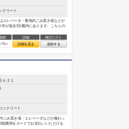
ンクリート
にはエレベータ・敷地内ごみ置き場などが
ス停が徒歩3分圏内にあります。こちらの
面積
詳細
検討リスト
0.76㎡
詳細を見る
追加する
目４-２１
分
コンクリート
地内ごみ置き場・エレベータなどが備わっ
初期費用をカードでお支払いいただける