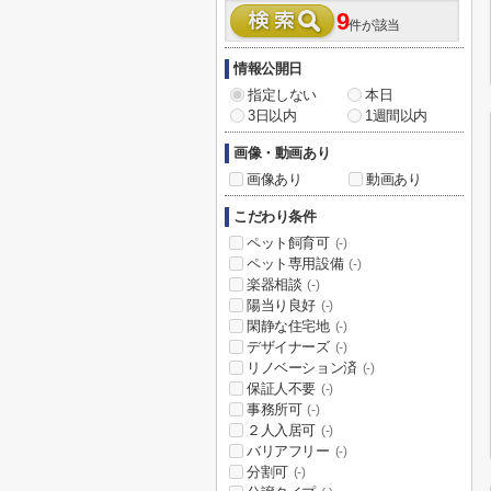
9
件が該当
情報公開日
指定しない
本日
3日以内
1週間以内
画像・動画あり
画像あり
動画あり
こだわり条件
ペット飼育可
(-)
ペット専用設備
(-)
楽器相談
(-)
陽当り良好
(-)
閑静な住宅地
(-)
デザイナーズ
(-)
リノベーション済
(-)
保証人不要
(-)
事務所可
(-)
２人入居可
(-)
バリアフリー
(-)
分割可
(-)