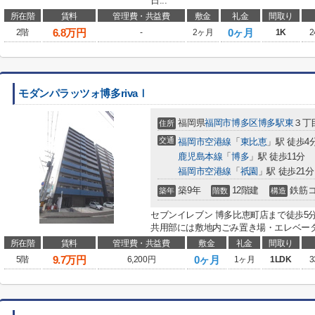
日...
所在階
賃料
管理費・共益費
敷金
礼金
間取り
6.8
万円
0ヶ月
2階
-
2ヶ月
1K
2
モダンパラッツォ博多rivaⅠ
福岡県
福岡市博多区
博多駅東
３丁目
住所
交通
福岡市空港線
「
東比恵
」駅 徒歩4
鹿児島本線
「
博多
」駅 徒歩11分
福岡市空港線
「
祇園
」駅 徒歩21分
築9年
12階建
鉄筋
築年
階数
構造
セブンイレブン 博多比恵町店まで徒歩5
共用部には敷地内ごみ置き場・エレベータ
所在階
賃料
管理費・共益費
敷金
礼金
間取り
9.7
万円
0ヶ月
5階
6,200円
1ヶ月
1LDK
3