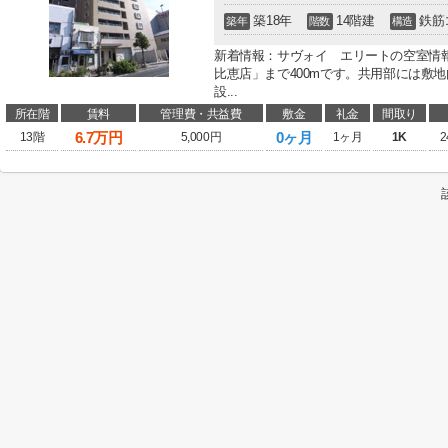
築18年
14階建
鉄筋
築年
階数
構造
新着情報：サヴォイ エリートの空室情
比恵店」まで400mです。共用部には敷
設...
所在階
賃料
管理費・共益費
敷金
礼金
間取り
6.7
万円
0ヶ月
13階
5,000円
1ヶ月
1K
2