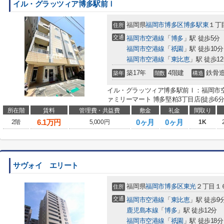
イル・グラッツィア博多駅前Ⅰ
福岡県
福岡市博多区
博多駅東
１丁
住所
交通
福岡市空港線
「
博多
」駅 徒歩5分
福岡市空港線
「
祇園
」駅 徒歩10分
福岡市空港線
「
東比恵
」駅 徒歩1
築17年
4階建
鉄骨
築年
階数
構造
イル・グラッツィア博多駅前Ⅰ：福岡市
ァミリーマート 博多堅粕3丁目店(徒歩6分
所在階
賃料
管理費・共益費
敷金
礼金
間取り
6.1
万円
0ヶ月
0ヶ月
2階
5,000円
1K
サヴォイ エリート
福岡県
福岡市博多区
東光
２丁目１
住所
交通
福岡市空港線
「
東比恵
」駅 徒歩9
鹿児島本線
「
博多
」駅 徒歩12分
福岡市空港線
「
祇園
」駅 徒歩18分