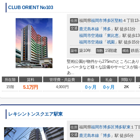
CLUB ORIENT No103
福岡県
福岡市博多区
堅粕
４丁目13-
住所
交通
鹿児島本線
「
博多
」駅 徒歩11分
福岡市空港線
「
東比恵
」駅 徒歩1
福岡市空港線
「
祇園
」駅 徒歩15分
築10年
15階建
鉄筋
築年
階数
構造
堅粕公園が物件から275mのところにあ
レベータなど様々な設備やサービスが揃
あ...
所在階
賃料
管理費・共益費
敷金
礼金
間取り
5.1
万円
0ヶ月
0ヶ月
15階
4,000円
2K
レキシントンスクエア駅東
福岡県
福岡市博多区
博多駅東
１丁目
住所
交通
鹿児島本線
「
博多
」駅 徒歩5分