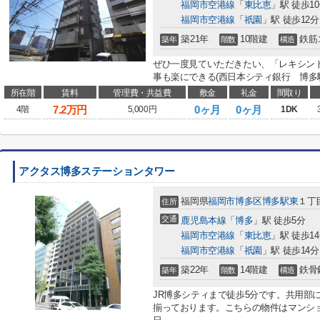
福岡市空港線
「
東比恵
」駅 徒歩1
福岡市空港線
「
祇園
」駅 徒歩12分
築21年
10階建
鉄筋
築年
階数
構造
ぜひ一度見ていただきたい、「レキシン
事も楽にできる(西日本シティ銀行 博多駅
所在階
賃料
管理費・共益費
敷金
礼金
間取り
7.2
万円
0ヶ月
0ヶ月
4階
5,000円
1DK
アクタス博多ステーションタワー
福岡県
福岡市博多区
博多駅東
１丁目
住所
交通
鹿児島本線
「
博多
」駅 徒歩5分
福岡市空港線
「
東比恵
」駅 徒歩1
福岡市空港線
「
祇園
」駅 徒歩14分
築22年
14階建
鉄骨
築年
階数
構造
JR博多シティまで徒歩5分です。共用部
揃っております。こちらの物件はマンシ