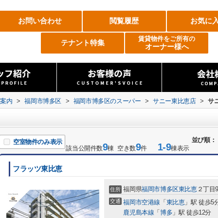
お問い合わせ
閲覧履歴
お気に
賃貸物件をご所有の
テナント特集
オーナー様へ
設案内
>
福岡市博多区
>
福岡市博多区のスーパー
>
サニー東比恵店
>
サ
並び順：
空室物件のみ表示
9
9
1-9
該当公開件数
棟 空き数
件
棟表示
フラッツ東比恵
福岡県
福岡市博多区
東比恵
２丁目9
住所
交通
福岡市空港線
「
東比恵
」駅 徒歩5
鹿児島本線
「
博多
」駅 徒歩12分