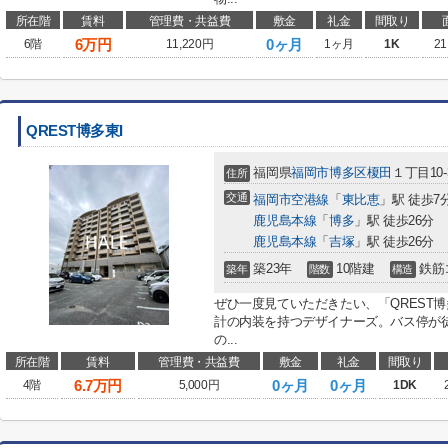
所在階
賃料
管理費・共益費
敷金
礼金
間取り
6
万円
0ヶ月
6階
11,220円
1ヶ月
1K
21
QREST博多東I
福岡県
福岡市博多区
榎田
１丁目10-
住所
交通
福岡市空港線
「
東比恵
」駅 徒歩7
鹿児島本線
「
博多
」駅 徒歩26分
鹿児島本線
「
吉塚
」駅 徒歩26分
築23年
10階建
鉄筋
築年
階数
構造
ぜひ一度見ていただきたい、「QREST
計の内装を持つデザイナーズ。バス停が
の...
所在階
賃料
管理費・共益費
敷金
礼金
間取り
6.7
万円
0ヶ月
0ヶ月
4階
5,000円
1DK