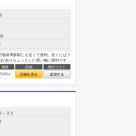
目
2分
造
空港線博多駅にも近くて便利。近くにはフ
)がありちょっとした買い物に便利です...
面積
詳細
検討リスト
25.65㎡
詳細を見る
追加する
６－２２
分