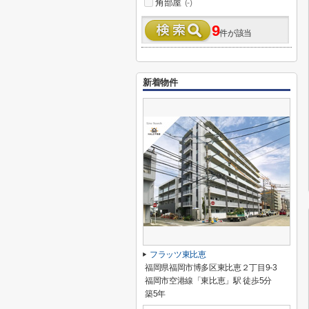
角部屋
(-)
9
件が該当
新着物件
フラッツ東比恵
福岡県福岡市博多区東比恵２丁目9-3
福岡市空港線「東比恵」駅 徒歩5分
築5年