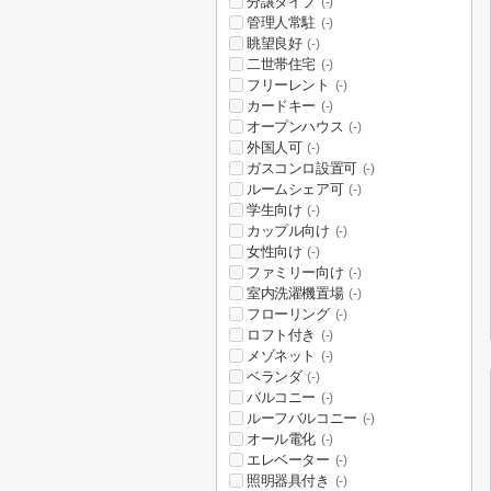
分譲タイプ
(-)
管理人常駐
(-)
眺望良好
(-)
二世帯住宅
(-)
フリーレント
(-)
カードキー
(-)
オープンハウス
(-)
外国人可
(-)
ガスコンロ設置可
(-)
ルームシェア可
(-)
学生向け
(-)
カップル向け
(-)
女性向け
(-)
ファミリー向け
(-)
室内洗濯機置場
(-)
フローリング
(-)
ロフト付き
(-)
メゾネット
(-)
ベランダ
(-)
バルコニー
(-)
ルーフバルコニー
(-)
オール電化
(-)
エレベーター
(-)
照明器具付き
(-)