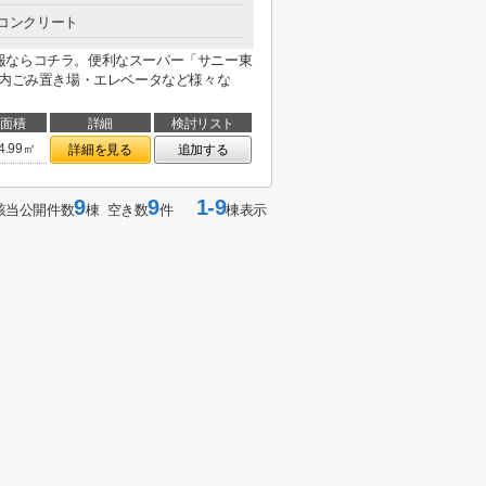
コンクリート
報ならコチラ。便利なスーパー「サニー東
地内ごみ置き場・エレベータなど様々な
面積
詳細
検討リスト
4.99㎡
詳細を見る
追加する
9
9
1-9
該当公開件数
棟 空き数
件
棟表示