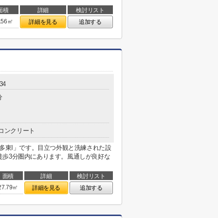
面積
詳細
検討リスト
.56㎡
詳細を見る
追加する
34
分
コンクリート
博多東I」です。目立つ外観と洗練された設
徒歩3分圏内にあります。風通しが良好な
面積
詳細
検討リスト
27.79㎡
詳細を見る
追加する