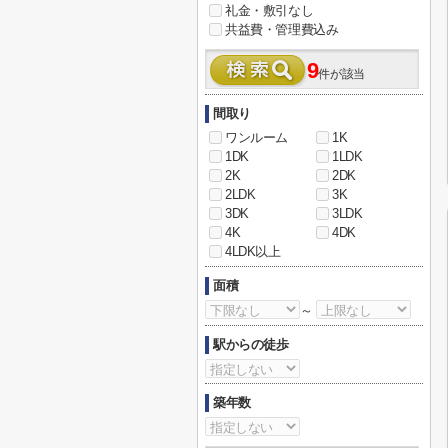
礼金・敷引なし
共益費・管理費込み
9
件が該当
間取り
ワンルーム
1K
1DK
1LDK
2K
2DK
2LDK
3K
3DK
3LDK
4K
4DK
4LDK以上
面積
～
駅からの徒歩
築年数