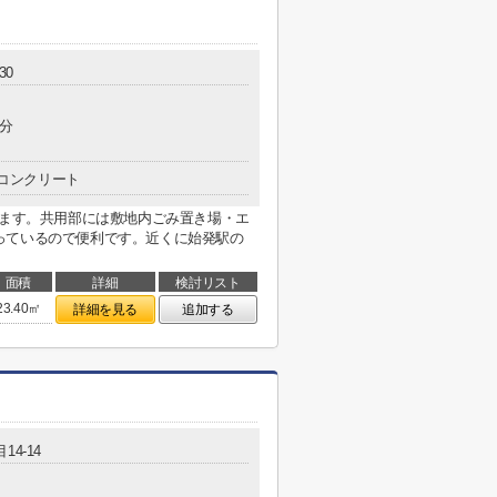
30
3分
コンクリート
ります。共用部には敷地内ごみ置き場・エ
っているので便利です。近くに始発駅の
面積
詳細
検討リスト
23.40㎡
詳細を見る
追加する
14-14