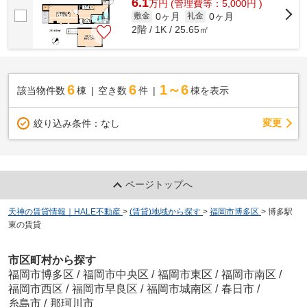
6.1
万
円
(管理費等：5,000円 )
0ヶ月
0ヶ月
敷金
礼金
2階 / 1K / 25.65㎡
6
6
1～6
該当物件数
棟
空き数
件
棟を表示
変更
絞り込み条件：
なし
ページトップへ
天神の賃貸情報｜HALE不動産
>
(賃貸)地域から探す
>
福岡市博多区
>
博多駅
東の賃貸
市区町村から探す
福岡市博多区
/
福岡市中央区
/
福岡市東区
/
福岡市南区
/
福岡市西区
/
福岡市早良区
/
福岡市城南区
/
春日市
/
糸島市
/
那珂川市