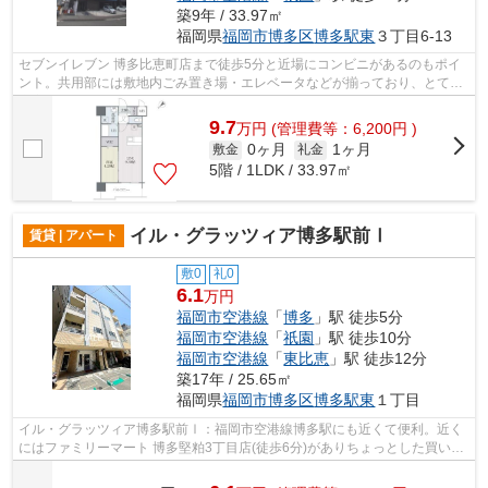
築9年 / 33.97㎡
福岡県
福岡市博多区
博多駅東
３丁目6-13
セブンイレブン 博多比恵町店まで徒歩5分と近場にコンビニがあるのもポイ
ント。共用部には敷地内ごみ置き場・エレベータなどが揃っており、とても
充実しています。バス停徒歩3分以内な...
9.7
万
円
(管理費等：6,200円 )
0ヶ月
1ヶ月
敷金
礼金
5階 / 1LDK / 33.97㎡
イル・グラッツィア博多駅前Ⅰ
賃貸 | アパート
敷0
礼0
6.1
万円
福岡市空港線
「
博多
」駅 徒歩5分
福岡市空港線
「
祇園
」駅 徒歩10分
福岡市空港線
「
東比恵
」駅 徒歩12分
築17年 / 25.65㎡
福岡県
福岡市博多区
博多駅東
１丁目
イル・グラッツィア博多駅前Ⅰ：福岡市空港線博多駅にも近くて便利。近く
にはファミリーマート 博多堅粕3丁目店(徒歩6分)がありちょっとした買い物
に便利です。3駅利用可能なので、用途...