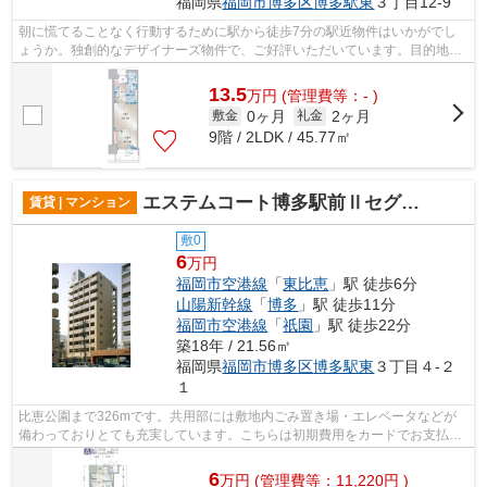
福岡県
福岡市博多区
博多駅東
３丁目12-9
朝に慌てることなく行動するために駅から徒歩7分の駅近物件はいかがでし
ょうか。独創的なデザイナーズ物件で、ご好評いただいています。目的地別
に駅を選べる3駅以上利用可能な物件。...
13.5
万
円
(管理費等：- )
0ヶ月
2ヶ月
敷金
礼金
9階 / 2LDK / 45.77㎡
エステムコート博多駅前Ⅱセグティス
賃貸 | マンション
敷0
6
万円
福岡市空港線
「
東比恵
」駅 徒歩6分
山陽新幹線
「
博多
」駅 徒歩11分
福岡市空港線
「
祇園
」駅 徒歩22分
築18年 / 21.56㎡
福岡県
福岡市博多区
博多駅東
３丁目４-２
１
比恵公園まで326mです。共用部には敷地内ごみ置き場・エレベータなどが
備わっておりとても充実しています。こちらは初期費用をカードでお支払い
いただける物件です。マンションはバス...
6
万
円
(管理費等：11,220円 )