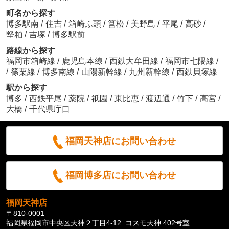
町名から探す
博多駅南
/
住吉
/
箱崎ふ頭
/
筥松
/
美野島
/
平尾
/
高砂
/
堅粕
/
吉塚
/
博多駅前
路線から探す
福岡市箱崎線
/
鹿児島本線
/
西鉄大牟田線
/
福岡市七隈線
/
/
篠栗線
/
博多南線
/
山陽新幹線
/
九州新幹線
/
西鉄貝塚線
駅から探す
博多
/
西鉄平尾
/
薬院
/
祇園
/
東比恵
/
渡辺通
/
竹下
/
高宮
/
大橋
/
千代県庁口
福岡天神店にお問い合わせ
福岡博多店にお問い合わせ
福岡天神店
〒810-0001
福岡県福岡市中央区天神２丁目4-12 コスモ天神 402号室