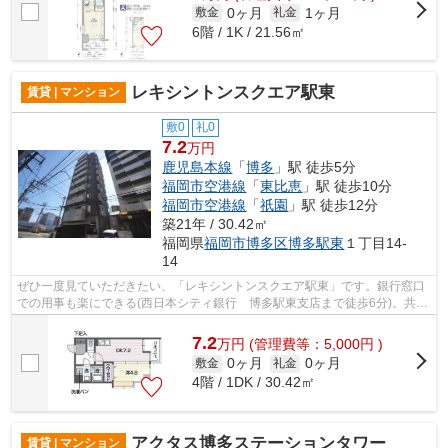
0ヶ月
1ヶ月
敷金
礼金
6階 / 1K / 21.56㎡
レキシントンスクエア駅東
賃貸 | マンション
敷0
礼0
7.2
万円
鹿児島本線
「
博多
」駅 徒歩5分
福岡市空港線
「
東比恵
」駅 徒歩10分
福岡市空港線
「
祇園
」駅 徒歩12分
築21年 / 30.42㎡
福岡県
福岡市博多区
博多駅東
１丁目14-
14
ぜひ一度見ていただきたい、「レキシントンスクエア駅東」です。銀行窓口
での用事も楽にできる(西日本シティ銀行 博多駅東支店まで徒歩6分)。共用
部にはエレベータ・敷地内ごみ置き場...
7.2
万
円
(管理費等：5,000円 )
0ヶ月
0ヶ月
敷金
礼金
4階 / 1DK / 30.42㎡
アクタス博多ステーションタワー
賃貸 | マンション