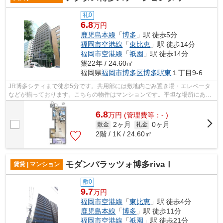
礼0
6.8
万円
鹿児島本線
「
博多
」駅 徒歩5分
福岡市空港線
「
東比恵
」駅 徒歩14分
福岡市空港線
「
祇園
」駅 徒歩14分
築22年 / 24.60㎡
福岡県
福岡市博多区
博多駅東
１丁目9-6
JR博多シティまで徒歩5分です。共用部には敷地内ごみ置き場・エレベータ
などが揃っております。こちらの物件はマンションです。平坦な場所にある
物件なら毎日の移動も快適です。周辺に...
6.8
万
円
(管理費等：- )
2ヶ月
0ヶ月
敷金
礼金
2階 / 1K / 24.60㎡
モダンパラッツォ博多rivaⅠ
賃貸 | マンション
敷0
9.7
万円
福岡市空港線
「
東比恵
」駅 徒歩4分
鹿児島本線
「
博多
」駅 徒歩11分
福岡市空港線
「
祇園
」駅 徒歩21分