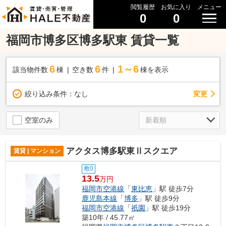
閲覧履歴
お気に入り
メニュー
0
0
福岡市博多区博多駅東 賃貸一覧
6
6
1～6
該当物件数
棟
空き数
件
棟を表示
変更
絞り込み条件：
なし
空室のみ
アクタス博多駅東Ⅱスクエア
賃貸 | マンション
敷0
13.5
万円
福岡市空港線
「
東比恵
」駅 徒歩7分
鹿児島本線
「
博多
」駅 徒歩9分
福岡市空港線
「
祇園
」駅 徒歩19分
築10年 / 45.77㎡