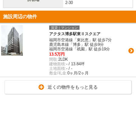
2-30
施設周辺の物件
賃貸｜マンション
アクタス博多駅東Ⅱスクエア
福岡市空港線「東比恵」駅 徒歩7分
鹿児島本線「博多」駅 徒歩9分
福岡市空港線「祇園」駅 徒歩19分
13.5万円
間取:
2LDK
建物面積:
- / 13.84坪
土地面積:
- / -
敷金/礼金:
0ヶ月/2ヶ月
近くの物件をもっと見る