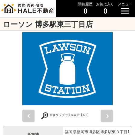
閲覧履歴
お気に入り
メニュー
0
0
ローソン 博多駅東三丁目店
前
次
画像タップで拡大表示【
1
/1】
福岡県福岡市博多区博多駅東３丁目1
所在地