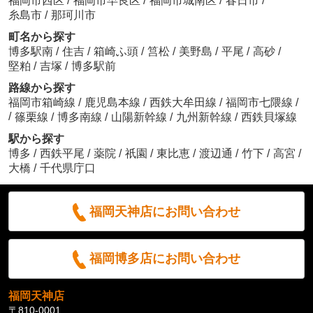
福岡市西区
/
福岡市早良区
/
福岡市城南区
/
春日市
/
糸島市
/
那珂川市
町名から探す
博多駅南
/
住吉
/
箱崎ふ頭
/
筥松
/
美野島
/
平尾
/
高砂
/
堅粕
/
吉塚
/
博多駅前
路線から探す
福岡市箱崎線
/
鹿児島本線
/
西鉄大牟田線
/
福岡市七隈線
/
/
篠栗線
/
博多南線
/
山陽新幹線
/
九州新幹線
/
西鉄貝塚線
駅から探す
博多
/
西鉄平尾
/
薬院
/
祇園
/
東比恵
/
渡辺通
/
竹下
/
高宮
/
大橋
/
千代県庁口
福岡天神店にお問い合わせ
福岡博多店にお問い合わせ
福岡天神店
〒810-0001