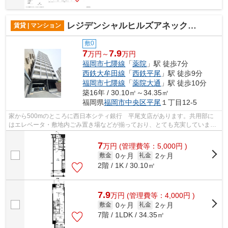
レジデンシャルヒルズアネックススイート
賃貸 | マンション
敷0
7
7.9
万円～
万円
福岡市七隈線
「
薬院
」駅 徒歩7分
西鉄大牟田線
「
西鉄平尾
」駅 徒歩9分
福岡市七隈線
「
薬院大通
」駅 徒歩10分
築16年 / 30.10㎡～34.35㎡
福岡県
福岡市中央区
平尾
１丁目12-5
家から500mのところに西日本シティ銀行 平尾支店があります。共用部に
はエレベータ・敷地内ごみ置き場などが揃っており、とても充実していま
す。電車でのアクセスを快適なものにする...
7
万
円
(管理費等：5,000円 )
0ヶ月
2ヶ月
敷金
礼金
2階 / 1K / 30.10㎡
7.9
万
円
(管理費等：4,000円 )
0ヶ月
2ヶ月
敷金
礼金
7階 / 1LDK / 34.35㎡