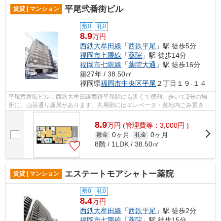
平尾弐番街ビル
賃貸 | マンション
敷0
礼0
8.9
万円
西鉄大牟田線
「
西鉄平尾
」駅 徒歩5分
福岡市七隈線
「
薬院
」駅 徒歩14分
福岡市七隈線
「
薬院大通
」駅 徒歩16分
築27年 / 38.50㎡
福岡県
福岡市中央区
平尾
２丁目１９-１４
平尾弐番街ビル：西鉄大牟田線西鉄平尾駅にも近くて便利。歩いて2分の場
所に、山荘通り薬局があります。共用部にはエレベータ・敷地内ごみ置き場
などが備わっておりとても充実していま...
8.9
万
円
(管理費等：3,000円 )
0ヶ月
0ヶ月
敷金
礼金
8階 / 1LDK / 38.50㎡
エステートモアシャトー薬院
賃貸 | マンション
敷0
礼0
8.4
万円
西鉄大牟田線
「
西鉄平尾
」駅 徒歩2分
福岡市七隈線
「
薬院
」駅 徒歩15分