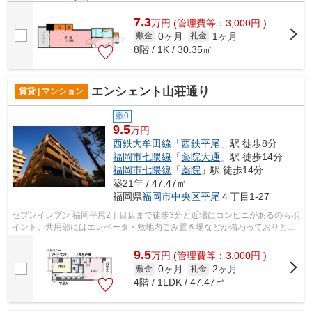
7.3
万
円
(管理費等：3,000円 )
0ヶ月
1ヶ月
敷金
礼金
8階 / 1K / 30.35㎡
エンシェント山荘通り
賃貸 | マンション
敷0
9.5
万円
西鉄大牟田線
「
西鉄平尾
」駅 徒歩8分
福岡市七隈線
「
薬院大通
」駅 徒歩14分
福岡市七隈線
「
薬院
」駅 徒歩14分
築21年 / 47.47㎡
福岡県
福岡市中央区
平尾
４丁目1-27
セブンイレブン 福岡平尾2丁目店まで徒歩3分と近場にコンビニがあるのもポ
イント。共用部にはエレベータ・敷地内ごみ置き場などが備わっておりとて
も充実しています。駅から徒歩8分に...
9.5
万
円
(管理費等：3,000円 )
0ヶ月
2ヶ月
敷金
礼金
4階 / 1LDK / 47.47㎡