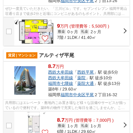
福岡県
福岡市中央区
平尾
２丁目13-26
ぜひ一度見ていただきたい、「三川ビル」です。セブンイレブン 福岡平尾山
荘通り店まで徒歩2分と近場にコンビニがあるのもポイント。共用部にはエ
レベータ・敷地内ごみ置き場などが備...
9
万
円
(管理費等：5,500円 )
0ヶ月
2ヶ月
敷金
礼金
7階 / 1LDK / 41.40㎡
アルティザ平尾
賃貸 | マンション
8.7
万円
西鉄大牟田線
「
西鉄平尾
」駅 徒歩5分
西鉄大牟田線
「
薬院
」駅 徒歩10分
福岡市七隈線
「
薬院大通
」駅 徒歩13分
築8年 / 29.60㎡
福岡県
福岡市中央区
平尾
２丁目16-32
共用部にはエレベータ・敷地内ごみ置き場など様々な設備やサービスが揃っ
ているので便利です。築8年の物件で充実した毎日を過ごしませんか。こち
らの物件では初期費用をカードでお支払...
8.7
万
円
(管理費等：7,000円 )
1ヶ月
1ヶ月
敷金
礼金
6階 / 1LDK / 29.60㎡