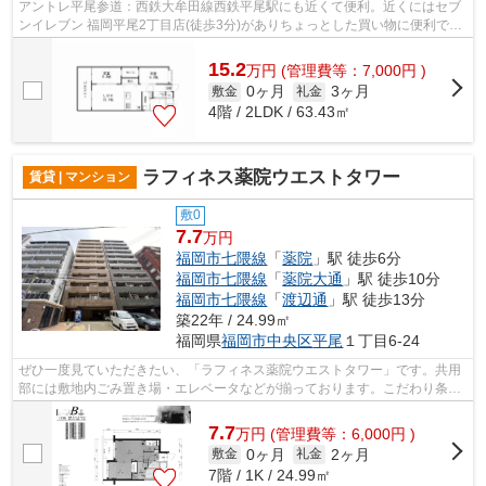
アントレ平尾参道：西鉄大牟田線西鉄平尾駅にも近くて便利。近くにはセブ
ンイレブン 福岡平尾2丁目店(徒歩3分)がありちょっとした買い物に便利で
す。共用部にはエレベータ・敷地内ごみ...
15.2
万
円
(管理費等：7,000円 )
0ヶ月
3ヶ月
敷金
礼金
4階 / 2LDK / 63.43㎡
ラフィネス薬院ウエストタワー
賃貸 | マンション
敷0
7.7
万円
福岡市七隈線
「
薬院
」駅 徒歩6分
福岡市七隈線
「
薬院大通
」駅 徒歩10分
福岡市七隈線
「
渡辺通
」駅 徒歩13分
築22年 / 24.99㎡
福岡県
福岡市中央区
平尾
１丁目6-24
ぜひ一度見ていただきたい、「ラフィネス薬院ウエストタワー」です。共用
部には敷地内ごみ置き場・エレベータなどが揃っております。こだわり条
件、通風良好のシンプルな作りのマンシ...
7.7
万
円
(管理費等：6,000円 )
0ヶ月
2ヶ月
敷金
礼金
7階 / 1K / 24.99㎡