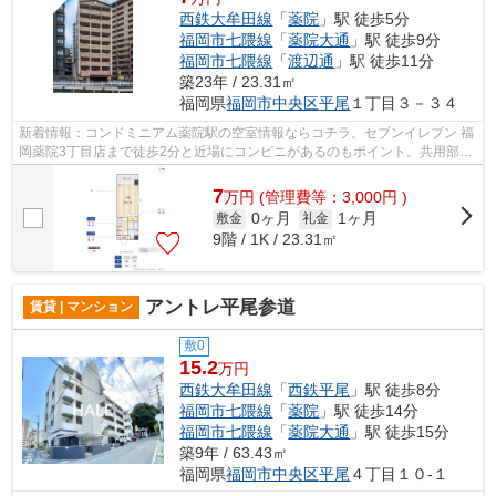
西鉄大牟田線
「
薬院
」駅 徒歩5分
福岡市七隈線
「
薬院大通
」駅 徒歩9分
福岡市七隈線
「
渡辺通
」駅 徒歩11分
築23年 / 23.31㎡
福岡県
福岡市中央区
平尾
１丁目３－３４
新着情報：コンドミニアム薬院駅の空室情報ならコチラ。セブンイレブン 福
岡薬院3丁目店まで徒歩2分と近場にコンビニがあるのもポイント。共用部に
はエレベータ・敷地内ごみ置き場など...
7
万
円
(管理費等：3,000円 )
0ヶ月
1ヶ月
敷金
礼金
9階 / 1K / 23.31㎡
アントレ平尾参道
賃貸 | マンション
敷0
15.2
万円
西鉄大牟田線
「
西鉄平尾
」駅 徒歩8分
福岡市七隈線
「
薬院
」駅 徒歩14分
福岡市七隈線
「
薬院大通
」駅 徒歩15分
築9年 / 63.43㎡
福岡県
福岡市中央区
平尾
４丁目１０-１