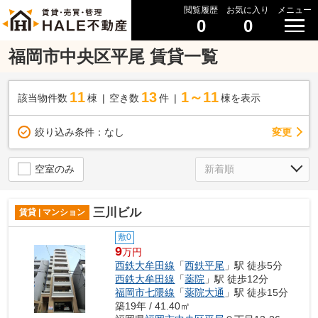
閲覧履歴
お気に入り
メニュー
0
0
福岡市中央区平尾 賃貸一覧
11
13
1～11
該当物件数
棟
空き数
件
棟を表示
変更
絞り込み条件：
なし
空室のみ
三川ビル
賃貸 | マンション
敷0
9
万円
西鉄大牟田線
「
西鉄平尾
」駅 徒歩5分
西鉄大牟田線
「
薬院
」駅 徒歩12分
福岡市七隈線
「
薬院大通
」駅 徒歩15分
築19年 / 41.40㎡