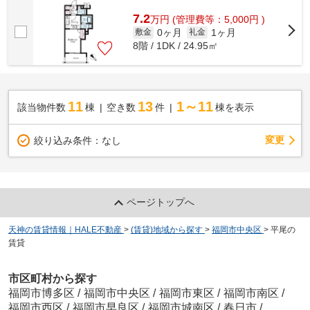
敷地内ごみ置き場など様々な設備やサー...
7.2
万
円
(管理費等：5,000円 )
0ヶ月
1ヶ月
敷金
礼金
8階 / 1DK / 24.95㎡
11
13
1～11
該当物件数
棟
空き数
件
棟を表示
変更
絞り込み条件：
なし
ページトップへ
天神の賃貸情報｜HALE不動産
>
(賃貸)地域から探す
>
福岡市中央区
>
平尾の
賃貸
市区町村から探す
福岡市博多区
/
福岡市中央区
/
福岡市東区
/
福岡市南区
/
福岡市西区
/
福岡市早良区
/
福岡市城南区
/
春日市
/