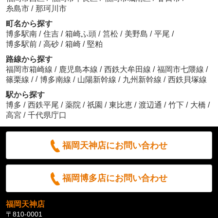
糸島市
/
那珂川市
町名から探す
博多駅南
/
住吉
/
箱崎ふ頭
/
筥松
/
美野島
/
平尾
/
博多駅前
/
高砂
/
箱崎
/
堅粕
路線から探す
福岡市箱崎線
/
鹿児島本線
/
西鉄大牟田線
/
福岡市七隈線
/
/
篠栗線
/
博多南線
/
山陽新幹線
/
九州新幹線
/
西鉄貝塚線
駅から探す
博多
/
西鉄平尾
/
薬院
/
祇園
/
東比恵
/
渡辺通
/
竹下
/
大橋
/
高宮
/
千代県庁口
福岡天神店にお問い合わせ
福岡博多店にお問い合わせ
福岡天神店
〒810-0001