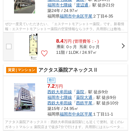
福岡市七隈線
「
渡辺通
」駅 徒歩21分
築24年 / 24.97㎡
福岡県
福岡市中央区
平尾
２丁目4-35
ぜひ一度見ていただきたい、「エステートモアシャトー薬院」です。新着情
報：エステートモアシャトー薬院の空室情報ならコチラ。共用部には敷地内
ごみ置き場・エレベータなどが揃って...
8.4
万
円
(管理費等：- )
0ヶ月
0ヶ月
敷金
礼金
11階 / 1LDK / 24.97㎡
アクタス薬院アネックスⅡ
賃貸 | マンション
敷0
7.2
万円
西鉄大牟田線
「
薬院
」駅 徒歩9分
福岡市七隈線
「
薬院大通
」駅 徒歩9分
西鉄大牟田線
「
西鉄平尾
」駅 徒歩10分
築15年 / 24.95㎡
福岡県
福岡市中央区
平尾
１丁目11-1
アクタス薬院アネックスⅡ：西鉄大牟田線薬院駅にも近くて便利。近くのレ
ガネットマルシェ 薬院店まで徒歩7分で行けます。共用部にはエレベータ・