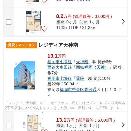
8.2
万
円
(管理費等：3,000円 )
0ヶ月
1ヶ月
敷金
礼金
11階 / 1LDK / 31.25㎡
レジディア天神南
賃貸 | マンション
13.1
万円
福岡市七隈線
「
天神南
」駅 徒歩6分
西鉄大牟田線
「
西鉄福岡（天神）
」駅 徒
歩7分
福岡市七隈線
「
薬院
」駅 徒歩10分
築22年 / 56.94㎡
福岡県
福岡市中央区
渡辺通
３丁目１０-２
４
「レジディア天神南」のここがイチオシ。近くにはセブンイレブン 福岡春吉
2丁目店(徒歩4分)がありちょっとした買い物に便利です。共用部にはエレベ
ータ・敷地内ごみ置き場など様々な設...
13.1
万
円
(管理費等：5,000円 )
1ヶ月
1ヶ月
敷金
礼金