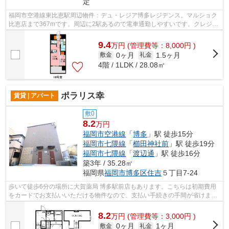
定
福岡市空港線東比恵駅周辺物件：デュ・レジア博多レジデンス。マルショク
比恵店まで367mです。周辺に2駅あるので電車通勤しやすいです。クレジッ
トカードで初期費用がお支払いいただ...
9.4
万
円
(管理費等：8,000円 )
0ヶ月
1.5ヶ月
敷金
礼金
4階 / 1LDK / 28.08㎡
ポラリス幸
賃貸 | アパート
敷0
8.2
万円
福岡市空港線
「
博多
」駅 徒歩15分
福岡市七隈線
「
櫛田神社前
」駅 徒歩19分
福岡市七隈線
「
渡辺通
」駅 徒歩16分
築3年 / 35.28㎡
福岡県
福岡市博多区
住吉
５丁目7-24
歩いて徒歩6分の場所に大賀薬局 博多駅前店もあります。こちらは初期費用
をカードでお支払いいただける物件なので、支払い手続きの手間が省けま
す。こちらの物件はアパートです。一階...
8.2
万
円
(管理費等：3,000円 )
0ヶ月
1ヶ月
敷金
礼金