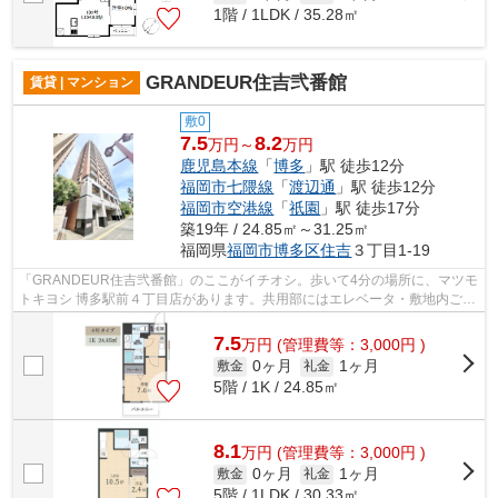
1階 / 1LDK / 35.28㎡
GRANDEUR住吉弐番館
賃貸 | マンション
敷0
7.5
8.2
万円～
万円
鹿児島本線
「
博多
」駅 徒歩12分
福岡市七隈線
「
渡辺通
」駅 徒歩12分
福岡市空港線
「
祇園
」駅 徒歩17分
築19年 / 24.85㎡～31.25㎡
福岡県
福岡市博多区
住吉
３丁目1-19
「GRANDEUR住吉弐番館」のここがイチオシ。歩いて4分の場所に、マツモ
トキヨシ 博多駅前４丁目店があります。共用部にはエレベータ・敷地内ごみ
置き場などが揃っており、とても充実し...
7.5
万
円
(管理費等：3,000円 )
0ヶ月
1ヶ月
敷金
礼金
5階 / 1K / 24.85㎡
8.1
万
円
(管理費等：3,000円 )
0ヶ月
1ヶ月
敷金
礼金
5階 / 1LDK / 30.33㎡