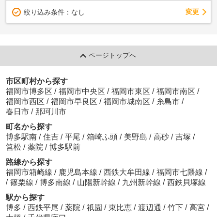
変更
絞り込み条件：
なし
ページトップへ
市区町村から探す
福岡市博多区
/
福岡市中央区
/
福岡市東区
/
福岡市南区
/
福岡市西区
/
福岡市早良区
/
福岡市城南区
/
糸島市
/
春日市
/
那珂川市
町名から探す
博多駅南
/
住吉
/
平尾
/
箱崎ふ頭
/
美野島
/
高砂
/
吉塚
/
筥松
/
薬院
/
博多駅前
路線から探す
福岡市箱崎線
/
鹿児島本線
/
西鉄大牟田線
/
福岡市七隈線
/
/
篠栗線
/
博多南線
/
山陽新幹線
/
九州新幹線
/
西鉄貝塚線
駅から探す
博多
/
西鉄平尾
/
薬院
/
祇園
/
東比恵
/
渡辺通
/
竹下
/
高宮
/