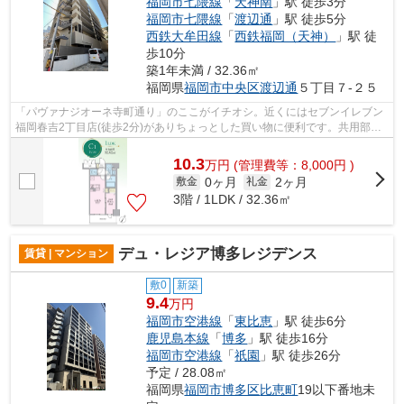
福岡市七隈線
「
天神南
」駅 徒歩3分
福岡市七隈線
「
渡辺通
」駅 徒歩5分
西鉄大牟田線
「
西鉄福岡（天神）
」駅 徒
歩10分
築1年未満 / 32.36㎡
福岡県
福岡市中央区
渡辺通
５丁目７-２５
「パヴァナジオーネ寺町通り」のここがイチオシ。近くにはセブンイレブン
福岡春吉2丁目店(徒歩2分)がありちょっとした買い物に便利です。共用部に
は敷地内ごみ置き場・エレベータなど...
10.3
万
円
(管理費等：8,000円 )
0ヶ月
2ヶ月
敷金
礼金
3階 / 1LDK / 32.36㎡
デュ・レジア博多レジデンス
賃貸 | マンション
敷0
新築
9.4
万円
福岡市空港線
「
東比恵
」駅 徒歩6分
鹿児島本線
「
博多
」駅 徒歩16分
福岡市空港線
「
祇園
」駅 徒歩26分
予定 / 28.08㎡
福岡県
福岡市博多区
比恵町
19以下番地未