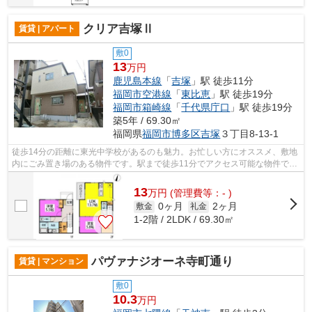
クリア吉塚Ⅱ
賃貸 | アパート
敷0
13
万円
鹿児島本線
「
吉塚
」駅 徒歩11分
福岡市空港線
「
東比恵
」駅 徒歩19分
福岡市箱崎線
「
千代県庁口
」駅 徒歩19分
築5年 / 69.30㎡
福岡県
福岡市博多区
吉塚
３丁目8-13-1
徒歩14分の距離に東光中学校があるのも魅力。お忙しい方にオススメ、敷地
内にごみ置き場のある物件です。駅まで徒歩11分でアクセス可能な物件で
す。賃料は高いですが、その分設備は充...
13
万
円
(管理費等：- )
0ヶ月
2ヶ月
敷金
礼金
1-2階 / 2LDK / 69.30㎡
パヴァナジオーネ寺町通り
賃貸 | マンション
敷0
10.3
万円