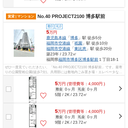
No.40 PROJECT2100 博多駅前
賃貸 | マンション
敷0
礼0
5
万円
鹿児島本線
「
博多
」駅 徒歩5分
福岡市空港線
「
祇園
」駅 徒歩10分
福岡市空港線
「
東比恵
」駅 徒歩20分
築23年 / 23.72㎡
福岡県
福岡市博多区
博多駅前
１丁目18-1
ぜひ一度見ていただきたい、「No.40 PROJECT2100 博多駅前」です。最寄
りの公園堅粕公園(徒歩7分)。共用部には敷地内ごみ置き場・エレベータなど
が揃っております。こちらは初期費用を...
5
万
円
(管理費等：4,000円 )
0ヶ月
0ヶ月
敷金
礼金
5階 / 2K / 23.72㎡
5
万
円
(管理費等：4,000円 )
0ヶ月
0ヶ月
敷金
礼金
9階 / 2K / 23.72㎡