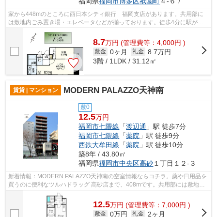
福岡県
福岡市博多区
祇園町
４-６７
家から448mのところに西日本シティ銀行 福岡支店があります。共用部に
は敷地内ごみ置き場・エレベータなどが揃っております。徒歩4分に駅があ
る物件です。良好な眺望で癒されてみませ...
8.7
万
円
(管理費等：4,000円 )
0ヶ月
8.7万円
敷金
礼金
3階 / 1LDK / 31.12㎡
MODERN PALAZZO天神南
賃貸 | マンション
敷0
12.5
万円
福岡市七隈線
「
渡辺通
」駅 徒歩7分
福岡市七隈線
「
薬院
」駅 徒歩9分
西鉄大牟田線
「
薬院
」駅 徒歩10分
築8年 / 43.80㎡
福岡県
福岡市中央区
高砂
１丁目１２-３
新着情報：MODERN PALAZZO天神南の空室情報ならコチラ。薬や日用品を
買うのに便利なツルハドラッグ 高砂店まで、408mです。共用部には敷地内
ごみ置き場・エレベータなどが備わっており...
12.5
万
円
(管理費等：7,000円 )
0万円
2ヶ月
敷金
礼金