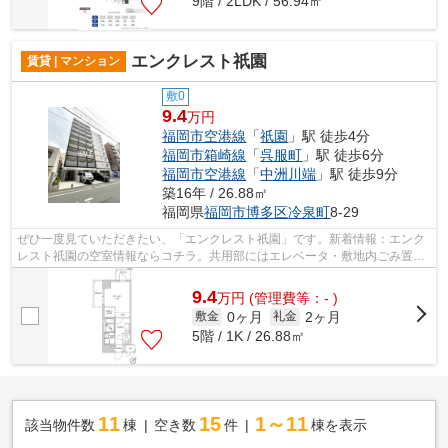
9階 / 2LDK / 56.94㎡
エンクレスト祇園
賃貸 | マンション
敷0
9.4
万円
福岡市空港線
「
祇園
」駅 徒歩4分
福岡市箱崎線
「
呉服町
」駅 徒歩6分
福岡市空港線
「
中洲川端
」駅 徒歩9分
築16年 / 26.88㎡
福岡県
福岡市博多区
冷泉町
8-29
ぜひ一度見ていただきたい、「エンクレスト祇園」です。新着情報：エンク
レスト祇園の空室情報ならコチラ。共用部にはエレベータ・敷地内ごみ置き
場などが揃っております。風通しのよ...
9.4
万
円
(管理費等：- )
0ヶ月
2ヶ月
敷金
礼金
5階 / 1K / 26.88㎡
11
15
1～11
該当物件数
棟
空き数
件
棟を表示