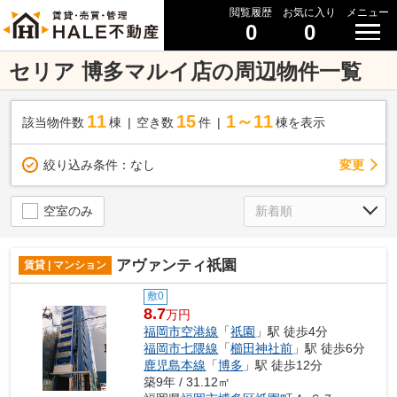
閲覧履歴
お気に入り
メニュー
0
0
セリア 博多マルイ店の周辺物件一覧
11
15
1～11
該当物件数
棟
空き数
件
棟を表示
変更
絞り込み条件：
なし
空室のみ
アヴァンティ祇園
賃貸 | マンション
敷0
8.7
万円
福岡市空港線
「
祇園
」駅 徒歩4分
福岡市七隈線
「
櫛田神社前
」駅 徒歩6分
鹿児島本線
「
博多
」駅 徒歩12分
築9年 / 31.12㎡