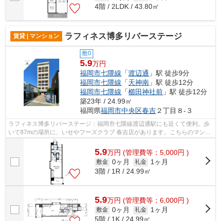
4階 / 2LDK / 43.80㎡
ラフィネス博多リバーステージ
賃貸 | マンション
敷0
5.9
万円
福岡市七隈線
「
渡辺通
」駅 徒歩9分
福岡市七隈線
「
天神南
」駅 徒歩12分
福岡市七隈線
「
櫛田神社前
」駅 徒歩12分
築23年 / 24.99㎡
福岡県
福岡市中央区
春吉
２丁目８-３
ラフィネス博多リバーステージ：福岡市七隈線渡辺通駅にも近くて便利。歩
いて87mの場所に、いせやフーズクラブ 春吉店があります。こちらのマンシ
ョンは、敷地内ごみ置き場のある物件...
5.9
万
円
(管理費等：5,000円 )
0ヶ月
1ヶ月
敷金
礼金
3階 / 1R / 24.99㎡
5.9
万
円
(管理費等：6,000円 )
0ヶ月
1ヶ月
敷金
礼金
5階 / 1K / 24.99㎡