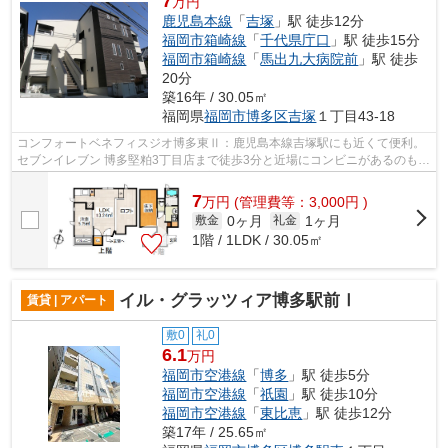
7
万円
鹿児島本線
「
吉塚
」駅 徒歩12分
福岡市箱崎線
「
千代県庁口
」駅 徒歩15分
福岡市箱崎線
「
馬出九大病院前
」駅 徒歩
20分
築16年 / 30.05㎡
福岡県
福岡市博多区
吉塚
１丁目43-18
コンフォートベネフィスジオ博多東Ⅱ：鹿児島本線吉塚駅にも近くて便利。
セブンイレブン 博多堅粕3丁目店まで徒歩3分と近場にコンビニがあるのもポ
イント。2沿線利用可能な利便性の高い...
7
万
円
(管理費等：3,000円 )
0ヶ月
1ヶ月
敷金
礼金
1階 / 1LDK / 30.05㎡
イル・グラッツィア博多駅前Ⅰ
賃貸 | アパート
敷0
礼0
6.1
万円
福岡市空港線
「
博多
」駅 徒歩5分
福岡市空港線
「
祇園
」駅 徒歩10分
福岡市空港線
「
東比恵
」駅 徒歩12分
築17年 / 25.65㎡