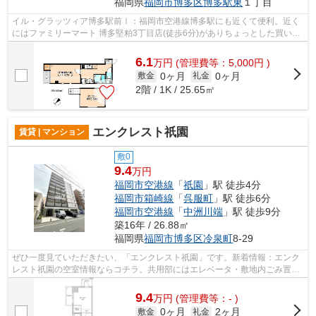
福岡県
福岡市博多区
博多駅東
１丁目
イル・グラッツィア博多駅前Ⅰ：福岡市空港線博多駅にも近くて便利。近く
にはファミリーマート 博多堅粕3丁目店(徒歩6分)がありちょっとした買い物
に便利です。3駅利用可能なので、用途...
6.1
万
円
(管理費等：5,000円 )
0ヶ月
0ヶ月
敷金
礼金
2階 / 1K / 25.65㎡
エンクレスト祇園
賃貸 | マンション
敷0
9.4
万円
福岡市空港線
「
祇園
」駅 徒歩4分
福岡市箱崎線
「
呉服町
」駅 徒歩6分
福岡市空港線
「
中洲川端
」駅 徒歩9分
築16年 / 26.88㎡
福岡県
福岡市博多区
冷泉町
8-29
ぜひ一度見ていただきたい、「エンクレスト祇園」です。新着情報：エンク
レスト祇園の空室情報ならコチラ。共用部にはエレベータ・敷地内ごみ置き
場などが揃っております。風通しのよ...
9.4
万
円
(管理費等：- )
0ヶ月
2ヶ月
敷金
礼金