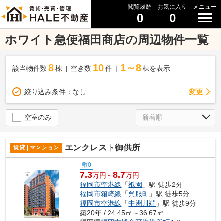
閲覧履歴
お気に入り
メニュー
0
0
ホワイト急便福田商店の周辺物件一覧
8
10
1～8
該当物件数
棟
空き数
件
棟を表示
変更
絞り込み条件：
なし
空室のみ
エンクレスト御供所
賃貸 | マンション
敷0
7.3
8.7
万円～
万円
福岡市空港線
「
祇園
」駅 徒歩2分
福岡市箱崎線
「
呉服町
」駅 徒歩5分
福岡市空港線
「
中洲川端
」駅 徒歩9分
築20年 / 24.45㎡～36.67㎡