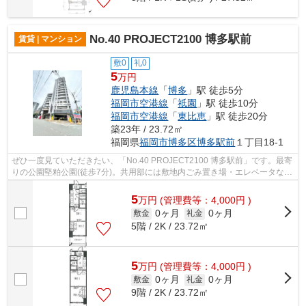
No.40 PROJECT2100 博多駅前
賃貸 | マンション
敷0
礼0
5
万円
鹿児島本線
「
博多
」駅 徒歩5分
福岡市空港線
「
祇園
」駅 徒歩10分
福岡市空港線
「
東比恵
」駅 徒歩20分
築23年 / 23.72㎡
福岡県
福岡市博多区
博多駅前
１丁目18-1
ぜひ一度見ていただきたい、「No.40 PROJECT2100 博多駅前」です。最寄
りの公園堅粕公園(徒歩7分)。共用部には敷地内ごみ置き場・エレベータなど
が揃っております。こちらは初期費用を...
5
万
円
(管理費等：4,000円 )
0ヶ月
0ヶ月
敷金
礼金
5階 / 2K / 23.72㎡
5
万
円
(管理費等：4,000円 )
0ヶ月
0ヶ月
敷金
礼金
9階 / 2K / 23.72㎡