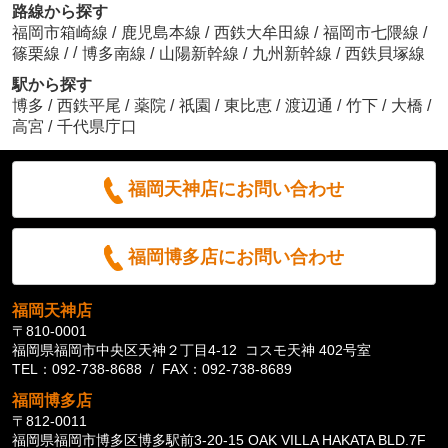
路線から探す
福岡市箱崎線
/
鹿児島本線
/
西鉄大牟田線
/
福岡市七隈線
/
/
篠栗線
/
博多南線
/
山陽新幹線
/
九州新幹線
/
西鉄貝塚線
駅から探す
博多
/
西鉄平尾
/
薬院
/
祇園
/
東比恵
/
渡辺通
/
竹下
/
大橋
/
高宮
/
千代県庁口
福岡天神店にお問い合わせ
福岡博多店にお問い合わせ
福岡天神店
〒810-0001
福岡県福岡市中央区天神２丁目4-12 コスモ天神 402号室
TEL：092-738-8688 / FAX：092-738-8689
福岡博多店
〒812-0011
福岡県福岡市博多区博多駅前3-20-15 OAK VILLA HAKATA BLD.7F