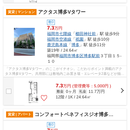
アクタス博多Vタワー
賃貸 | マンション
敷0
7.3
万円
福岡市七隈線
「
櫛田神社前
」駅 徒歩9分
福岡市空港線
「
祇園
」駅 徒歩10分
鹿児島本線
「
博多
」駅 徒歩11分
築19年 / 24.64㎡
福岡県
福岡市博多区
博多駅前
３丁目１５-
１０
「アクタス博多Vタワー」のここがイチオシ。こだわりポイント満載のアク
タス博多Vタワー。共用部には敷地内ごみ置き場・エレベータ2基などが揃っ
ております。電車移動の多い方に嬉しい...
7.3
万
円
(管理費等：5,000円 )
0ヶ月
11.7万円
敷金
礼金
12階 / 1K / 24.64㎡
コンフォートベネフィスジオ博多東Ⅱ
賃貸 | アパート
敷0