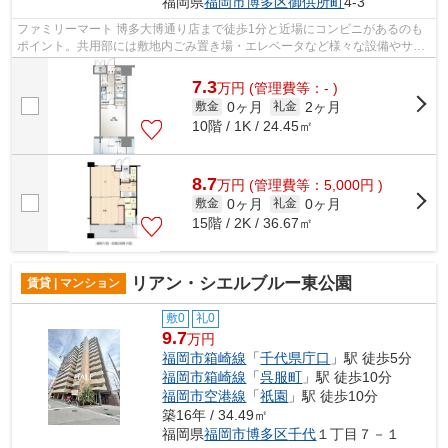
福岡県
福岡市博多区
御供所町
4-3
ファミリーマート 博多大博通り店まで徒歩1分と近場にコンビニがあるのも
ポイント。共用部には敷地内ごみ置き場・エレベータなど様々な設備やサー
ビスが揃っているので便利です。ご利...
7.3
万
円
(管理費等：- )
0ヶ月
2ヶ月
敷金
礼金
10階 / 1K / 24.45㎡
8.7
万
円
(管理費等：5,000円 )
0ヶ月
0ヶ月
敷金
礼金
15階 / 2K / 36.67㎡
リアン・シエルブルー東公園
賃貸 | マンション
敷0
礼0
9.7
万円
福岡市箱崎線
「
千代県庁口
」駅 徒歩5分
福岡市箱崎線
「
呉服町
」駅 徒歩10分
福岡市空港線
「
祇園
」駅 徒歩10分
築16年 / 34.49㎡
福岡県
福岡市博多区
千代
１丁目７－１