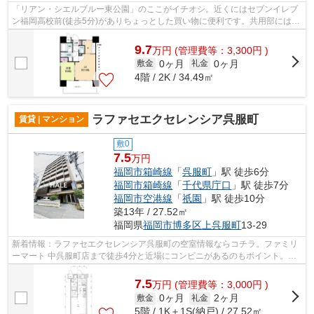
「リアン・シエルブルー東公園」のここがイチオシ。近くにはセブンイレブ
ン福岡高校前(徒歩5分)がありちょっとした買い物に便利です。共用部にはエ
レベータ・敷地内ごみ置き場などが備...
9.7
万
円
(管理費等：3,300円 )
0ヶ月
0ヶ月
敷金
礼金
4階 / 2K / 34.49㎡
ラファセエクセレンシア呉服町
賃貸 | マンション
敷0
7.5
万円
福岡市箱崎線
「
呉服町
」駅 徒歩6分
福岡市箱崎線
「
千代県庁口
」駅 徒歩7分
福岡市空港線
「
祇園
」駅 徒歩10分
築13年 / 27.52㎡
福岡県
福岡市博多区
上呉服町
13-29
新着情報：ラファセエクセレンシア呉服町の空室情報ならコチラ。ファミリ
ーマート 中呉服町店まで徒歩4分と近場にコンビニがあるのもポイント。共
用部には敷地内ごみ置き場・エレベー...
7.5
万
円
(管理費等：3,000円 )
0ヶ月
2ヶ月
敷金
礼金
5階 / 1K＋1S(納戸) / 27.52㎡