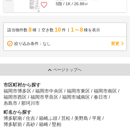
5階 / 1K / 26.88㎡
8
10
1～8
該当物件数
棟
空き数
件
棟を表示
変更
絞り込み条件：
なし
ページトップへ
市区町村から探す
福岡市博多区
/
福岡市中央区
/
福岡市東区
/
福岡市南区
/
福岡市西区
/
福岡市早良区
/
福岡市城南区
/
春日市
/
糸島市
/
那珂川市
町名から探す
博多駅南
/
住吉
/
箱崎ふ頭
/
筥松
/
美野島
/
平尾
/
博多駅前
/
高砂
/
箱崎
/
堅粕