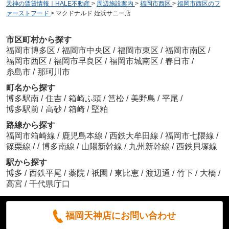
天神の賃貸情報｜HALE不動産
>
周辺施設案内
>
福岡市西区
>
福岡市西区のフ
ァーストフード
>
マクドナルド 姪浜サニー店
市区町村から探す
福岡市博多区
/
福岡市中央区
/
福岡市東区
/
福岡市南区
/
福岡市西区
/
福岡市早良区
/
福岡市城南区
/
春日市
/
糸島市
/
那珂川市
町名から探す
博多駅南
/
住吉
/
箱崎ふ頭
/
筥松
/
美野島
/
平尾
/
博多駅前
/
高砂
/
箱崎
/
堅粕
路線から探す
福岡市箱崎線
/
鹿児島本線
/
西鉄大牟田線
/
福岡市七隈線
/
/
篠栗線
/
博多南線
/
山陽新幹線
/
九州新幹線
/
西鉄貝塚線
駅から探す
博多
/
西鉄平尾
/
薬院
/
祇園
/
東比恵
/
渡辺通
/
竹下
/
大橋
/
高宮
/
千代県庁口
福岡天神店にお問い合わせ