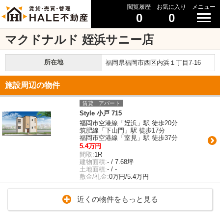
閲覧履歴
お気に入り
メニュー
0
0
マクドナルド 姪浜サニー店
所在地
福岡県福岡市西区内浜１丁目7-16
施設周辺の物件
賃貸｜アパート
Style 小戸 715
福岡市空港線「姪浜」駅 徒歩20分
筑肥線「下山門」駅 徒歩17分
福岡市空港線「室見」駅 徒歩37分
5.4万円
間取:
1R
建物面積:
- / 7.68坪
土地面積:
- / -
敷金/礼金:
0万円/5.4万円
近くの物件をもっと見る