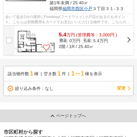
築1年未満 / 25.40㎡
福岡県
福岡市西区
小戸
３丁目３１-３３
歩いて徒歩2分の場所にFoodway(フードウェイ) 小戸店があるのもポイン
ト。こちらは初期費用をカードでお支払いいただける物件です。こちらの物
件はアパートです。こちらのアパートから...
5.4
万
円
(管理費等：3,000円 )
0万円
5.4万円
敷金
礼金
2階 / 1R / 25.40㎡
1
1
1～1
該当物件数
棟
空き数
件
棟を表示
変更
絞り込み条件：
なし
ページトップへ
市区町村から探す