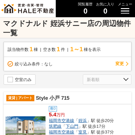
閲覧履歴
お気に入り
メニュー
0
0
マクドナルド 姪浜サニー店の周辺物件
一覧
1
1
1～1
該当物件数
棟
空き数
件
棟を表示
変更
絞り込み条件：
なし
空室のみ
Style 小戸 715
賃貸 | アパート
敷0
5.4
万円
福岡市空港線
「
姪浜
」駅 徒歩20分
筑肥線
「
下山門
」駅 徒歩17分
福岡市空港線
「
室見
」駅 徒歩37分