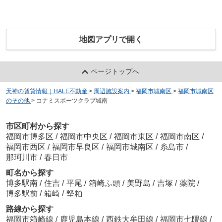
地図アプリで開く
ページトップへ
天神の賃貸情報｜HALE不動産
>
周辺施設案内
>
福岡市城南区
>
福岡市城南区
のその他
>
コナミスポーツクラブ城南
市区町村から探す
福岡市博多区
/
福岡市中央区
/
福岡市東区
/
福岡市南区
/
福岡市西区
/
福岡市早良区
/
福岡市城南区
/
糸島市
/
那珂川市
/
春日市
町名から探す
博多駅南
/
住吉
/
平尾
/
箱崎ふ頭
/
美野島
/
吉塚
/
薬院
/
博多駅前
/
箱崎
/
堅粕
路線から探す
福岡市箱崎線
/
鹿児島本線
/
西鉄大牟田線
/
福岡市七隈線
/