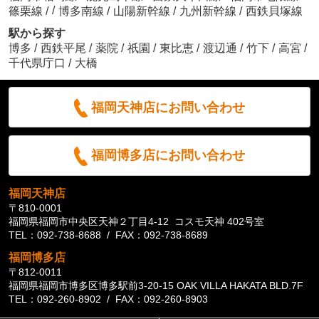
/
篠栗線
/
博多南線
/
山陽新幹線
/
九州新幹線
/
西鉄貝塚線
駅から探す
博多
/
西鉄平尾
/
薬院
/
祇園
/
東比恵
/
渡辺通
/
竹下
/
高宮
/
千代県庁口
/
大橋
福岡天神店にお問い合わせ
福岡博多店にお問い合わせ
福岡天神店
〒810-0001
福岡県福岡市中央区天神２丁目4-12 コスモ天神 402号室
TEL：092-738-8688 / FAX：092-738-8689
福岡博多店
〒812-0011
福岡県福岡市博多区博多駅前3-20-15 OAK VILLA HAKATA BLD.7F
TEL：092-260-8902 / FAX：092-260-8903