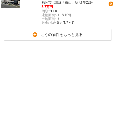
福岡市七隈線「茶山」駅 徒歩22分
8.7万円
間取:
2LDK
建物面積:
- / 18.10坪
土地面積:
- / -
敷金/礼金:
0ヶ月/2ヶ月
近くの物件をもっと見る