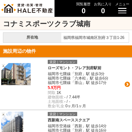
閲覧履歴
お気に入り
メニュー
0
0
コナミスポーツクラブ城南
所在地
福岡県福岡市城南区別府３丁目1-26
施設周辺の物件
賃貸｜マンション
ローズモント・フレア別府駅前
福岡市七隈線「別府」駅 徒歩3分
福岡市七隈線「六本松」駅 徒歩6分
福岡市七隈線「茶山」駅 徒歩17分
5.9万円
間取:
1K
建物面積:
- / 7.44坪
土地面積:
- / -
敷金/礼金:
0ヶ月/1ヶ月
賃貸｜マンション
西新南スペーススクエア
福岡市空港線「西新」駅 徒歩14分
福岡市七隈線「別府」駅 徒歩16分