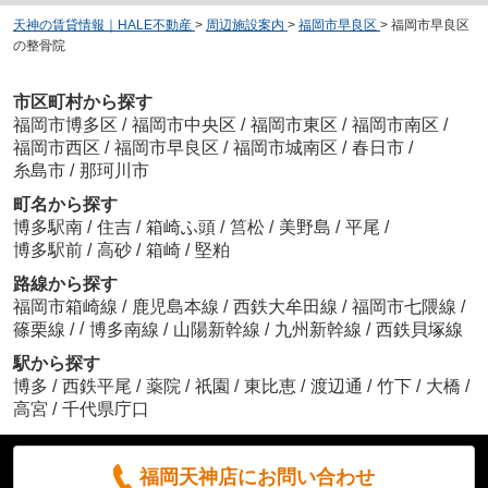
天神の賃貸情報｜HALE不動産
>
周辺施設案内
>
福岡市早良区
>
福岡市早良区
の整骨院
市区町村から探す
福岡市博多区
/
福岡市中央区
/
福岡市東区
/
福岡市南区
/
福岡市西区
/
福岡市早良区
/
福岡市城南区
/
春日市
/
糸島市
/
那珂川市
町名から探す
博多駅南
/
住吉
/
箱崎ふ頭
/
筥松
/
美野島
/
平尾
/
博多駅前
/
高砂
/
箱崎
/
堅粕
路線から探す
福岡市箱崎線
/
鹿児島本線
/
西鉄大牟田線
/
福岡市七隈線
/
/
篠栗線
/
博多南線
/
山陽新幹線
/
九州新幹線
/
西鉄貝塚線
駅から探す
博多
/
西鉄平尾
/
薬院
/
祇園
/
東比恵
/
渡辺通
/
竹下
/
大橋
/
高宮
/
千代県庁口
福岡天神店にお問い合わせ