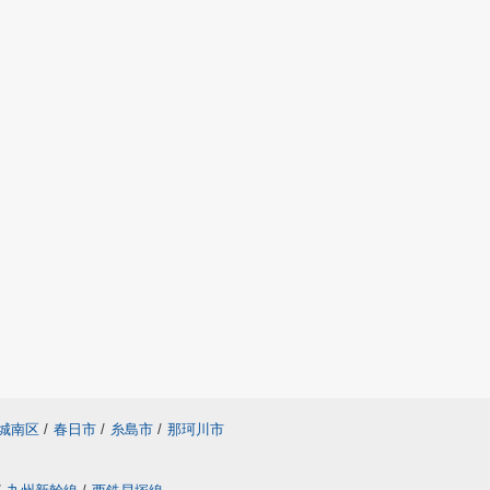
城南区
/
春日市
/
糸島市
/
那珂川市