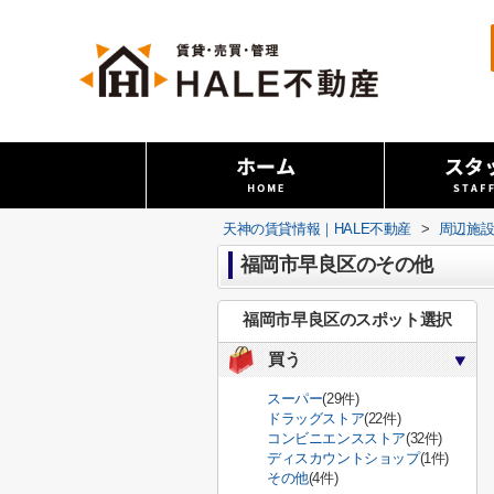
天神の賃貸情報｜HALE不動産
>
周辺施
福岡市早良区のその他
福岡市早良区のスポット選択
買う
スーパー
(29件)
ドラッグストア
(22件)
コンビニエンスストア
(32件)
ディスカウントショップ
(1件)
その他
(4件)