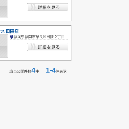
ウス 田隈店
福岡県福岡市早良区田隈２丁目
4
1-4
該当公開件数
件
件表示