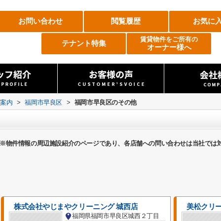
お問い合わせ
閲覧履歴
お気に
賃貸物件をご所有の
テナント特集
オーナー様へ
設案内
>
福岡市早良区
>
福岡市早良区のその他
※物件情報の周辺施設紹介のページであり、各店舗への問い合わせは当社では
株式会社やじまやクリーニング 城西店
美松クリ
福岡県福岡市早良区城西２丁目