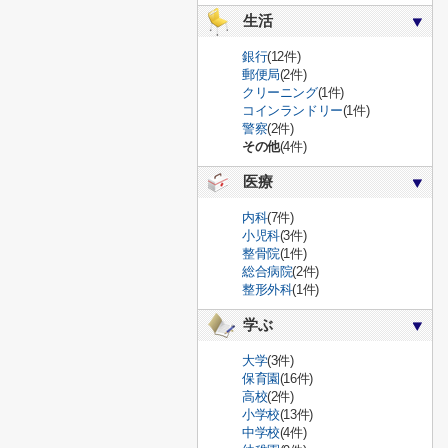
生活
銀行
(12件)
郵便局
(2件)
クリーニング
(1件)
コインランドリー
(1件)
警察
(2件)
その他
(4件)
医療
内科
(7件)
小児科
(3件)
整骨院
(1件)
総合病院
(2件)
整形外科
(1件)
学ぶ
大学
(3件)
保育園
(16件)
高校
(2件)
小学校
(13件)
中学校
(4件)