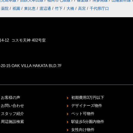
鹿児島本線
/
西鉄大牟田線
/
福岡市七隈線
/
/
篠栗線
/
博多南線
/
山陽新幹線
薬院
/
祇園
/
東比恵
/
渡辺通
/
竹下
/
大橋
/
高宮
/
千代県庁口
4-12 コスモ天神 402号室
5 OAK VILLA HAKATA BLD.7F
お客様の声
初期費用3万円以下
お問い合わせ
デザイナーズ物件
スタッフ紹介
ペット可物件
周辺施設検索
駅徒歩5分圏内物件
女性向け物件