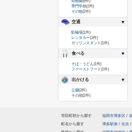
幼稚園
(9件)
専門学校
(2件)
その他
(2件)
交通
駐輪場
(1件)
レンタカー
(1件)
ガソリンスタンド
(1件)
食べる
そば・うどん
(1件)
ファーストフード
(1件)
出かける
公園
(2件)
その他
(2件)
市区町村から探す
福岡市博多区
/
町名から探す
博多駅南
/
住吉
/