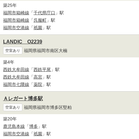
築25年
福岡市箱崎線
「
千代県庁口
」駅
福岡市箱崎線
「
呉服町
」駅
福岡市空港線
「
祇園
」駅
LANDIC O2239
福岡県福岡市南区大楠
空室あり
築4年
西鉄大牟田線
「
西鉄平尾
」駅
西鉄大牟田線
「
高宮
」駅
福岡市七隈線
「
薬院
」駅
Ａレガート博多駅
福岡県福岡市博多区堅粕
空室あり
築20年
鹿児島本線
「
博多
」駅
福岡市空港線
「
祇園
」駅