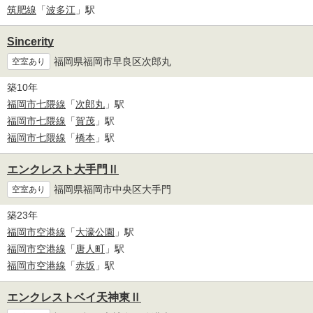
筑肥線
「
波多江
」駅
Sincerity
福岡県福岡市早良区次郎丸
空室あり
築10年
福岡市七隈線
「
次郎丸
」駅
福岡市七隈線
「
賀茂
」駅
福岡市七隈線
「
橋本
」駅
エンクレスト大手門Ⅱ
福岡県福岡市中央区大手門
空室あり
築23年
福岡市空港線
「
大濠公園
」駅
福岡市空港線
「
唐人町
」駅
福岡市空港線
「
赤坂
」駅
エンクレストベイ天神東Ⅱ