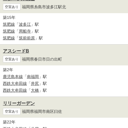
福岡県糸島市波多江駅北
空室あり
築15年
筑肥線
「
波多江
」駅
筑肥線
「
周船寺
」駅
筑肥線
「
筑前前原
」駅
アスシードB
福岡県春日市日の出町
空室あり
築2年
鹿児島本線
「
南福岡
」駅
西鉄大牟田線
「
井尻
」駅
西鉄大牟田線
「
大橋
」駅
リリーガーデン
福岡県福岡市南区曰佐
空室あり
築22年