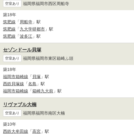
福岡県福岡市西区周船寺
空室あり
築18年
筑肥線
「
周船寺
」駅
筑肥線
「
九大学研都市
」駅
筑肥線
「
波多江
」駅
セゾンドール貝塚
福岡県福岡市東区箱崎ふ頭
空室あり
築18年
福岡市箱崎線
「
貝塚
」駅
西鉄貝塚線
「
名島
」駅
福岡市箱崎線
「
箱崎九大前
」駅
リヴァブル大楠
福岡県福岡市南区大楠
空室あり
築10年
西鉄大牟田線
「
高宮
」駅