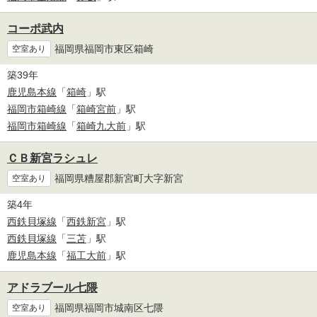
コーポ武内
福岡県福岡市東区箱崎
空室あり
築39年
鹿児島本線
「
箱崎
」駅
福岡市箱崎線
「
箱崎宮前
」駅
福岡市箱崎線
「
箱崎九大前
」駅
ＣＢ新宮ラシュレ
福岡県糟屋郡新宮町大字新宮
空室あり
築4年
西鉄貝塚線
「
西鉄新宮
」駅
西鉄貝塚線
「
三苫
」駅
鹿児島本線
「
福工大前
」駅
アドラブール七隈
福岡県福岡市城南区七隈
空室あり