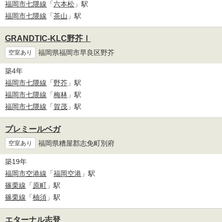
福岡市七隈線
「
六本松
」駅
福岡市七隈線
「
茶山
」駅
GRANDTIC-KLC野芥Ⅰ
福岡県福岡市早良区野芥
空室あり
築4年
福岡市七隈線
「
野芥
」駅
福岡市七隈線
「
梅林
」駅
福岡市七隈線
「
賀茂
」駅
プレミールベガ
福岡県糟屋郡志免町別府
空室あり
築19年
福岡市空港線
「
福岡空港
」駅
篠栗線
「
原町
」駅
篠栗線
「
柚須
」駅
エターナル志登