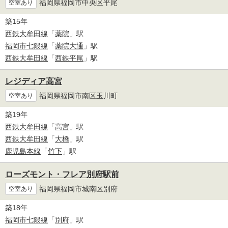
福岡県福岡市中央区平尾
空室あり
築15年
西鉄大牟田線
「
薬院
」駅
福岡市七隈線
「
薬院大通
」駅
西鉄大牟田線
「
西鉄平尾
」駅
レジディア高宮
福岡県福岡市南区玉川町
空室あり
築19年
西鉄大牟田線
「
高宮
」駅
西鉄大牟田線
「
大橋
」駅
鹿児島本線
「
竹下
」駅
ローズモント・フレア別府駅前
福岡県福岡市城南区別府
空室あり
築18年
福岡市七隈線
「
別府
」駅