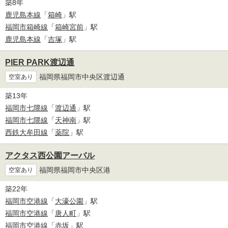
築8年
鹿児島本線
「
箱崎
」駅
福岡市箱崎線
「
箱崎宮前
」駅
鹿児島本線
「
吉塚
」駅
PIER PARK渡辺通
福岡県福岡市中央区渡辺通
空室あり
築13年
福岡市七隈線
「
渡辺通
」駅
福岡市七隈線
「
天神南
」駅
西鉄大牟田線
「
薬院
」駅
アクタス西公園アーバル
福岡県福岡市中央区港
空室あり
築22年
福岡市空港線
「
大濠公園
」駅
福岡市空港線
「
唐人町
」駅
福岡市空港線
「
赤坂
」駅