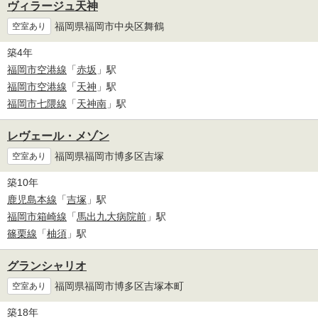
ヴィラージュ天神
福岡県福岡市中央区舞鶴
空室あり
築4年
福岡市空港線
「
赤坂
」駅
福岡市空港線
「
天神
」駅
福岡市七隈線
「
天神南
」駅
レヴェール・メゾン
福岡県福岡市博多区吉塚
空室あり
築10年
鹿児島本線
「
吉塚
」駅
福岡市箱崎線
「
馬出九大病院前
」駅
篠栗線
「
柚須
」駅
グランシャリオ
福岡県福岡市博多区吉塚本町
空室あり
築18年