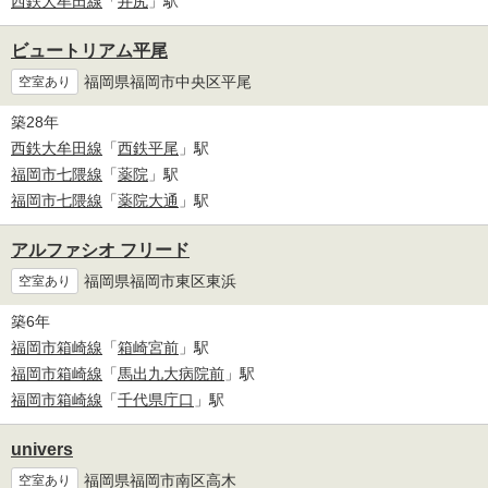
西鉄大牟田線
「
井尻
」駅
ビュートリアム平尾
福岡県福岡市中央区平尾
空室あり
築28年
西鉄大牟田線
「
西鉄平尾
」駅
福岡市七隈線
「
薬院
」駅
福岡市七隈線
「
薬院大通
」駅
アルファシオ フリード
福岡県福岡市東区東浜
空室あり
築6年
福岡市箱崎線
「
箱崎宮前
」駅
福岡市箱崎線
「
馬出九大病院前
」駅
福岡市箱崎線
「
千代県庁口
」駅
univers
福岡県福岡市南区高木
空室あり