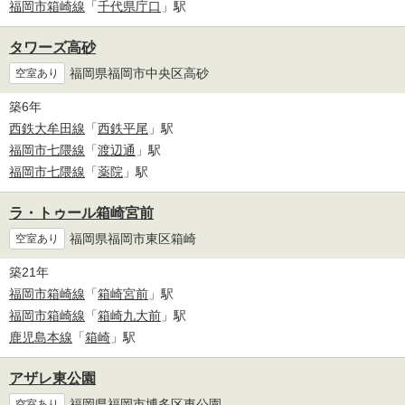
福岡市箱崎線
「
千代県庁口
」駅
タワーズ高砂
福岡県福岡市中央区高砂
空室あり
築6年
西鉄大牟田線
「
西鉄平尾
」駅
福岡市七隈線
「
渡辺通
」駅
福岡市七隈線
「
薬院
」駅
ラ・トゥール箱崎宮前
福岡県福岡市東区箱崎
空室あり
築21年
福岡市箱崎線
「
箱崎宮前
」駅
福岡市箱崎線
「
箱崎九大前
」駅
鹿児島本線
「
箱崎
」駅
アザレ東公園
福岡県福岡市博多区東公園
空室あり