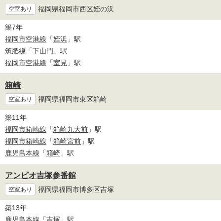
福岡県福岡市西区姪の浜
空室あり
築7年
福岡市空港線
「
姪浜
」駅
筑肥線
「
下山門
」駅
福岡市空港線
「
室見
」駅
箱崎
福岡県福岡市東区箱崎
空室あり
築11年
福岡市箱崎線
「
箱崎九大前
」駅
福岡市箱崎線
「
箱崎宮前
」駅
鹿児島本線
「
箱崎
」駅
アンピオ吉塚参番館
福岡県福岡市博多区吉塚
空室あり
築13年
鹿児島本線
「
吉塚
」駅