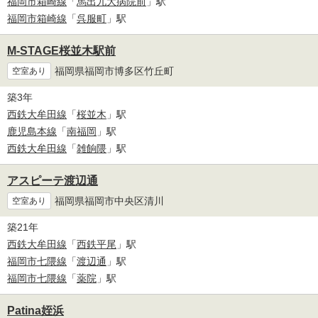
福岡市箱崎線
「
馬出九大病院前
」駅
福岡市箱崎線
「
呉服町
」駅
M-STAGE桜並木駅前
福岡県福岡市博多区竹丘町
空室あり
築3年
西鉄大牟田線
「
桜並木
」駅
鹿児島本線
「
南福岡
」駅
西鉄大牟田線
「
雑餉隈
」駅
アスピーテ渡辺通
福岡県福岡市中央区清川
空室あり
築21年
西鉄大牟田線
「
西鉄平尾
」駅
福岡市七隈線
「
渡辺通
」駅
福岡市七隈線
「
薬院
」駅
Patina姪浜