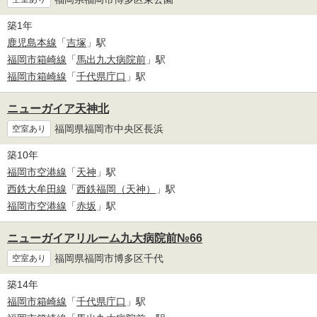
築1年
鹿児島本線
「
吉塚
」駅
福岡市箱崎線
「
馬出九大病院前
」駅
福岡市箱崎線
「
千代県庁口
」駅
ニューガイア天神北
福岡県福岡市中央区長浜
空室あり
築10年
福岡市空港線
「
天神
」駅
西鉄大牟田線
「
西鉄福岡（天神）
」駅
福岡市空港線
「
赤坂
」駅
ニューガイアリルーム九大病院前№66
福岡県福岡市博多区千代
空室あり
築14年
福岡市箱崎線
「
千代県庁口
」駅