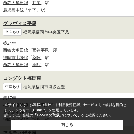
西鉄大牟田線
「
井尻
」駅
鹿児島本線
「
竹下
」駅
グラヴィス平尾
福岡県福岡市中央区平尾
空室あり
築24年
西鉄大牟田線
「
西鉄平尾
」駅
福岡市七隈線
「
薬院
」駅
西鉄大牟田線
「
薬院
」駅
コンダクト福岡東
福岡県福岡市博多区豊
空室あり
築17年
福岡市空港線
「
東比恵
」駅
当サイトでは、お客様の当サイト利用状況把握、サービス向上検討を目的と
して、クッキー（Cookie）を使用しています。
鹿児島本線
「
吉塚
」駅
詳しくは、当社の
「Cookieの取扱いについて」
をご確認ください。
福岡市空港線
「
博多
」駅
閉じる
アルティザ平尾