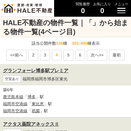
閲覧履歴
お気に入り
メニュー
0
0
HALE不動産の物件一覧｜「」から始ま
る物件一覧(4ページ目)
該当公開件数
536
棟
301-400
棟表示
<<前へ
2
3
4
5
6
次へ>>
最初
グランフォーレ博多駅プレミア
福岡県福岡市博多区東光
空室あり
築6年
鹿児島本線
「
博多
」駅
福岡市空港線
「
東比恵
」駅
福岡市空港線
「
祇園
」駅
アクタス薬院アネックスⅡ