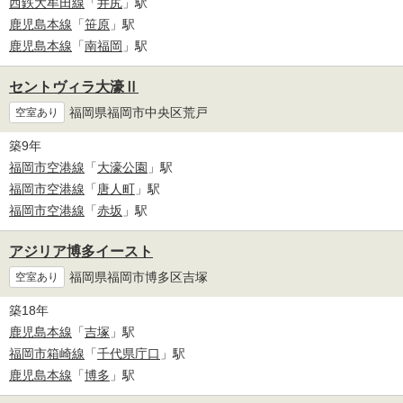
西鉄大牟田線
「
井尻
」駅
鹿児島本線
「
笹原
」駅
鹿児島本線
「
南福岡
」駅
セントヴィラ大濠Ⅱ
福岡県福岡市中央区荒戸
空室あり
築9年
福岡市空港線
「
大濠公園
」駅
福岡市空港線
「
唐人町
」駅
福岡市空港線
「
赤坂
」駅
アジリア博多イースト
福岡県福岡市博多区吉塚
空室あり
築18年
鹿児島本線
「
吉塚
」駅
福岡市箱崎線
「
千代県庁口
」駅
鹿児島本線
「
博多
」駅