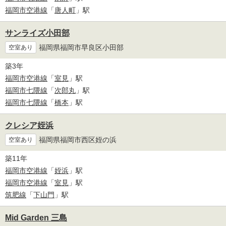
福岡市空港線
「
唐人町
」駅
サンライズ小田部
福岡県福岡市早良区小田部
空室あり
築3年
福岡市空港線
「
室見
」駅
福岡市七隈線
「
次郎丸
」駅
福岡市七隈線
「
橋本
」駅
クレシア姪浜
福岡県福岡市西区姪の浜
空室あり
築11年
福岡市空港線
「
姪浜
」駅
福岡市空港線
「
室見
」駅
筑肥線
「
下山門
」駅
Mid Garden 三島