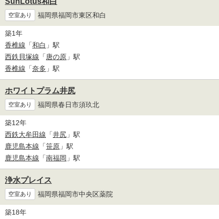
SunLotus和白
福岡県福岡市東区和白
空室あり
築1年
香椎線
「
和白
」駅
西鉄貝塚線
「
唐の原
」駅
香椎線
「
奈多
」駅
ホワイトプラム井尻
福岡県春日市須玖北
空室あり
築12年
西鉄大牟田線
「
井尻
」駅
鹿児島本線
「
笹原
」駅
鹿児島本線
「
南福岡
」駅
浄水プレイス
福岡県福岡市中央区薬院
空室あり
築18年