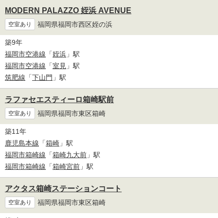
MODERN PALAZZO 姪浜 AVENUE
福岡県福岡市西区姪の浜
空室あり
築9年
福岡市空港線
「
姪浜
」駅
福岡市空港線
「
室見
」駅
筑肥線
「
下山門
」駅
ラファセエスティーロ箱崎駅前
福岡県福岡市東区箱崎
空室あり
築11年
鹿児島本線
「
箱崎
」駅
福岡市箱崎線
「
箱崎九大前
」駅
福岡市箱崎線
「
箱崎宮前
」駅
アクタス箱崎ステーションコート
福岡県福岡市東区箱崎
空室あり