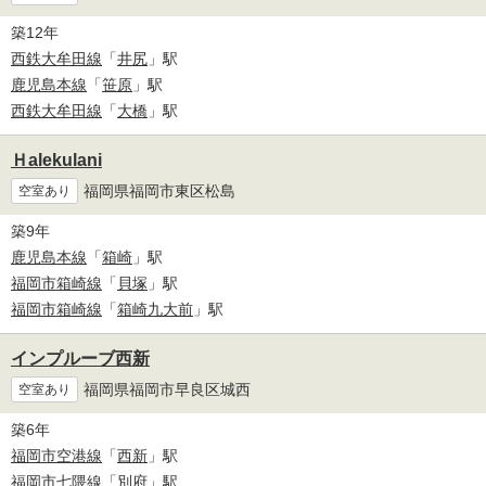
築12年
西鉄大牟田線
「
井尻
」駅
鹿児島本線
「
笹原
」駅
西鉄大牟田線
「
大橋
」駅
Ｈalekulani
福岡県福岡市東区松島
空室あり
築9年
鹿児島本線
「
箱崎
」駅
福岡市箱崎線
「
貝塚
」駅
福岡市箱崎線
「
箱崎九大前
」駅
インプルーブ西新
福岡県福岡市早良区城西
空室あり
築6年
福岡市空港線
「
西新
」駅
福岡市七隈線
「
別府
」駅