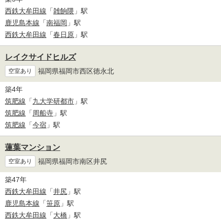
西鉄大牟田線
「
雑餉隈
」駅
鹿児島本線
「
南福岡
」駅
西鉄大牟田線
「
春日原
」駅
レイクサイドヒルズ
福岡県福岡市西区徳永北
空室あり
築4年
筑肥線
「
九大学研都市
」駅
筑肥線
「
周船寺
」駅
筑肥線
「
今宿
」駅
蓮葉マンション
福岡県福岡市南区井尻
空室あり
築47年
西鉄大牟田線
「
井尻
」駅
鹿児島本線
「
笹原
」駅
西鉄大牟田線
「
大橋
」駅