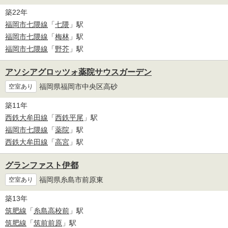
築22年
福岡市七隈線
「
七隈
」駅
福岡市七隈線
「
梅林
」駅
福岡市七隈線
「
野芥
」駅
アソシアグロッツォ薬院サウスガーデン
福岡県福岡市中央区高砂
空室あり
築11年
西鉄大牟田線
「
西鉄平尾
」駅
福岡市七隈線
「
薬院
」駅
西鉄大牟田線
「
高宮
」駅
グランファスト伊都
福岡県糸島市前原東
空室あり
築13年
筑肥線
「
糸島高校前
」駅
筑肥線
「
筑前前原
」駅