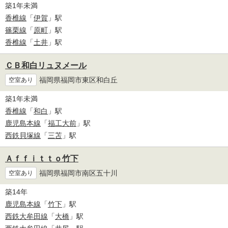
築1年未満
香椎線
「
伊賀
」駅
篠栗線
「
原町
」駅
香椎線
「
土井
」駅
ＣＢ和白リュヌメール
福岡県福岡市東区和白丘
空室あり
築1年未満
香椎線
「
和白
」駅
鹿児島本線
「
福工大前
」駅
西鉄貝塚線
「
三苫
」駅
Ａｆｆｉｔｔｏ竹下
福岡県福岡市南区五十川
空室あり
築14年
鹿児島本線
「
竹下
」駅
西鉄大牟田線
「
大橋
」駅