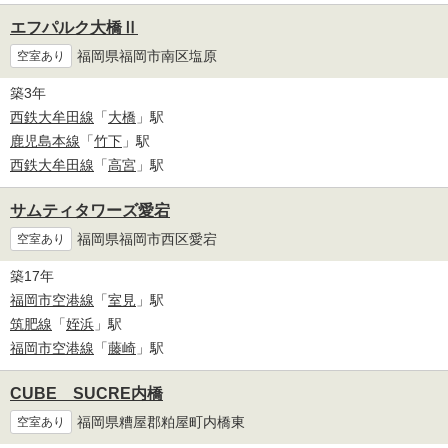
エフパルク大橋Ⅱ
福岡県福岡市南区塩原
空室あり
築3年
西鉄大牟田線
「
大橋
」駅
鹿児島本線
「
竹下
」駅
西鉄大牟田線
「
高宮
」駅
サムティタワーズ愛宕
福岡県福岡市西区愛宕
空室あり
築17年
福岡市空港線
「
室見
」駅
筑肥線
「
姪浜
」駅
福岡市空港線
「
藤崎
」駅
CUBE SUCRE内橋
福岡県糟屋郡粕屋町内橋東
空室あり