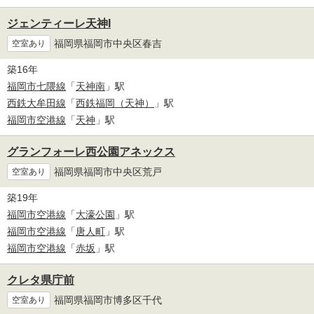
ジェンティーレ天神I
福岡県福岡市中央区春吉
空室あり
築16年
福岡市七隈線
「
天神南
」駅
西鉄大牟田線
「
西鉄福岡（天神）
」駅
福岡市空港線
「
天神
」駅
グランフォーレ西公園アネックス
福岡県福岡市中央区荒戸
空室あり
築19年
福岡市空港線
「
大濠公園
」駅
福岡市空港線
「
唐人町
」駅
福岡市空港線
「
赤坂
」駅
クレタ県庁前
福岡県福岡市博多区千代
空室あり