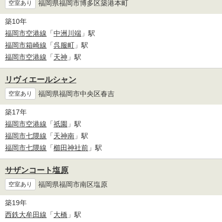
福岡県福岡市博多区築港本町
空室あり
築10年
福岡市空港線
「
中洲川端
」駅
福岡市箱崎線
「
呉服町
」駅
福岡市空港線
「
天神
」駅
リヴィエールシャン
福岡県福岡市中央区春吉
空室あり
築17年
福岡市空港線
「
祇園
」駅
福岡市七隈線
「
天神南
」駅
福岡市七隈線
「
櫛田神社前
」駅
サザンコート塩原
福岡県福岡市南区塩原
空室あり
築19年
西鉄大牟田線
「
大橋
」駅