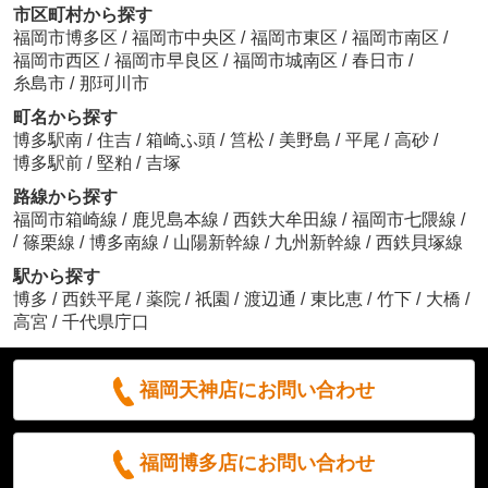
市区町村から探す
福岡市博多区
/
福岡市中央区
/
福岡市東区
/
福岡市南区
/
福岡市西区
/
福岡市早良区
/
福岡市城南区
/
春日市
/
糸島市
/
那珂川市
町名から探す
博多駅南
/
住吉
/
箱崎ふ頭
/
筥松
/
美野島
/
平尾
/
高砂
/
博多駅前
/
堅粕
/
吉塚
路線から探す
福岡市箱崎線
/
鹿児島本線
/
西鉄大牟田線
/
福岡市七隈線
/
/
篠栗線
/
博多南線
/
山陽新幹線
/
九州新幹線
/
西鉄貝塚線
駅から探す
博多
/
西鉄平尾
/
薬院
/
祇園
/
渡辺通
/
東比恵
/
竹下
/
大橋
/
高宮
/
千代県庁口
福岡天神店にお問い合わせ
福岡博多店にお問い合わせ