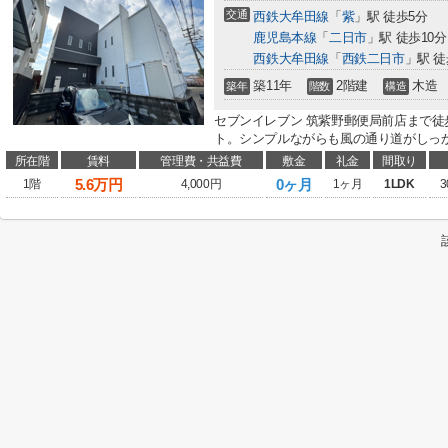
交通
西鉄大牟田線
「
紫
」駅 徒歩5分
鹿児島本線
「
二日市
」駅 徒歩10分
西鉄大牟田線
「
西鉄二日市
」駅 徒
築11年
2階建
木造
築年
階数
構造
セブンイレブン 筑紫野郵便局前店まで徒
ト。シンプルながらも風の通り道がしっか
所在階
賃料
管理費・共益費
敷金
礼金
間取り
5.6
万円
0ヶ月
1階
4,000円
1ヶ月
1LDK
3