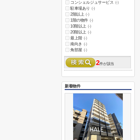
コンシェルジュサービス
(-)
駐車場あり
(-)
2階以上
(-)
1階の物件
(-)
10階以上
(-)
20階以上
(-)
最上階
(-)
南向き
(-)
角部屋
(-)
2
件が該当
新着物件