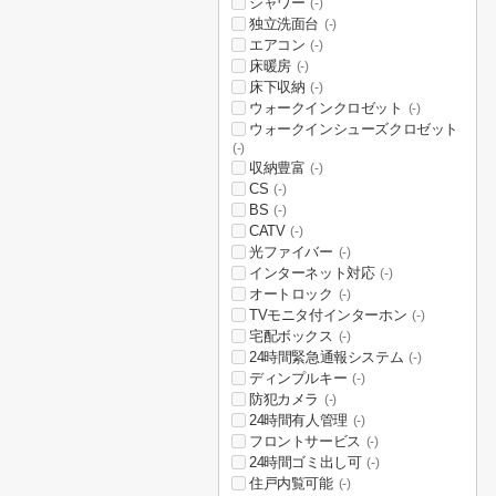
シャワー
(-)
独立洗面台
(-)
エアコン
(-)
床暖房
(-)
床下収納
(-)
ウォークインクロゼット
(-)
ウォークインシューズクロゼット
(-)
収納豊富
(-)
CS
(-)
BS
(-)
CATV
(-)
光ファイバー
(-)
インターネット対応
(-)
オートロック
(-)
TVモニタ付インターホン
(-)
宅配ボックス
(-)
24時間緊急通報システム
(-)
ディンプルキー
(-)
防犯カメラ
(-)
24時間有人管理
(-)
フロントサービス
(-)
24時間ゴミ出し可
(-)
住戸内覧可能
(-)