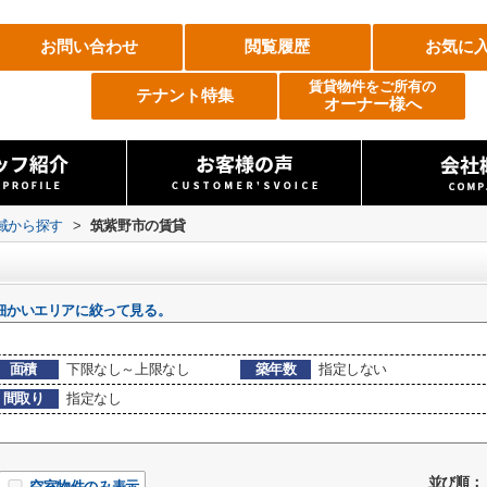
お問い合わせ
閲覧履歴
お気に
賃貸物件をご所有の
テナント特集
オーナー様へ
地域から探す
>
筑紫野市の賃貸
細かいエリアに絞って見る。
面積
下限なし～上限なし
築年数
指定しない
間取り
指定なし
並び順：
空室物件のみ表示