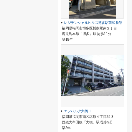
レジデンシャルヒルズ博多駅前弐番館
福岡県福岡市博多区博多駅南２丁目
鹿児島本線「博多」駅 徒歩11分
築18年
エフパルク大橋Ⅱ
福岡県福岡市南区塩原４丁目25-3
西鉄大牟田線「大橋」駅 徒歩9分
築3年