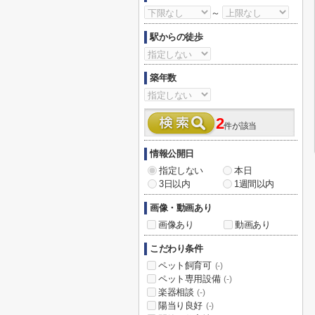
～
駅からの徒歩
築年数
2
件が該当
情報公開日
指定しない
本日
3日以内
1週間以内
画像・動画あり
画像あり
動画あり
こだわり条件
ペット飼育可
(-)
ペット専用設備
(-)
楽器相談
(-)
陽当り良好
(-)