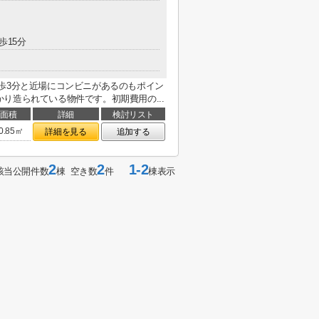
歩15分
歩3分と近場にコンビニがあるのもポイン
り造られている物件です。初期費用の...
面積
詳細
検討リスト
0.85㎡
詳細を見る
追加する
2
2
1-2
該当公開件数
棟 空き数
件
棟表示