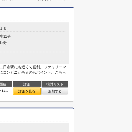
-１５
歩11分
13分
鉄二日市駅にも近くて便利。ファミリーマ
場にコンビニがあるのもポイント。こちら
面積
詳細
検討リスト
2.14㎡
詳細を見る
追加する