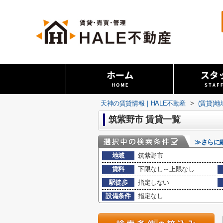
天神の賃貸情報｜HALE不動産
>
(賃貸)
筑紫野市 賃貸一覧
≫さらに
地域
筑紫野市
賃料
下限なし～上限なし
駅徒歩
指定しない
設備条件
指定なし