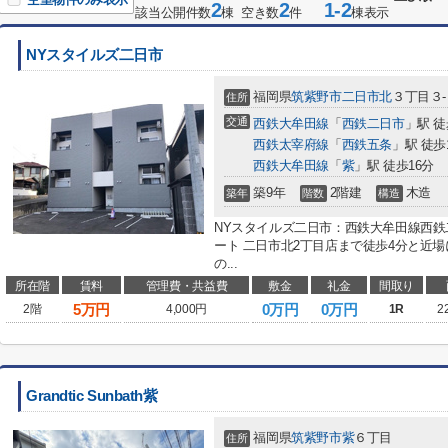
2
2
1-2
該当公開件数
棟 空き数
件
棟表示
NYスタイルズ二日市
福岡県
筑紫野市
二日市北
３丁目３
住所
交通
西鉄大牟田線
「
西鉄二日市
」駅 徒
西鉄太宰府線
「
西鉄五条
」駅 徒歩
西鉄大牟田線
「
紫
」駅 徒歩16分
築9年
2階建
木造
築年
階数
構造
NYスタイルズ二日市：西鉄大牟田線西
ート 二日市北2丁目店まで徒歩4分と近
の...
所在階
賃料
管理費・共益費
敷金
礼金
間取り
5
万円
0万円
0万円
2階
4,000円
1R
2
Grandtic Sunbath紫
福岡県
筑紫野市
紫
６丁目
住所