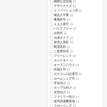
閑静な住宅地
(-)
デザイナーズ
(-)
リノベーション済
(-)
保証人不要
(-)
事務所可
(-)
２人入居可
(-)
バリアフリー
(-)
分割可
(-)
分譲タイプ
(-)
管理人常駐
(-)
眺望良好
(-)
二世帯住宅
(-)
フリーレント
(-)
カードキー
(-)
オープンハウス
(-)
外国人可
(-)
ガスコンロ設置可
(-)
ルームシェア可
(-)
学生向け
(-)
カップル向け
(-)
女性向け
(-)
ファミリー向け
(-)
室内洗濯機置場
(-)
フローリング
(-)