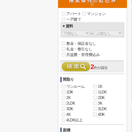
アパート
マンション
一戸建て
▼賃料
～
敷金・保証金なし
礼金・敷引なし
共益費・管理費込み
2
件が該当
間取り
ワンルーム
1K
1DK
1LDK
2K
2DK
2LDK
3K
3DK
3LDK
4K
4DK
4LDK以上
面積