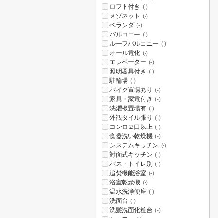
ロフト付き
(-)
メゾネット
(-)
ベランダ
(-)
バルコニー
(-)
ルーフバルコニー
(-)
オール電化
(-)
エレベーター
(-)
照明器具付き
(-)
駐輪場
(-)
バイク置場あり
(-)
家具・家電付き
(-)
洗濯機置場有
(-)
外観タイル張り
(-)
コンロ２口以上
(-)
食器洗い乾燥機
(-)
システムキッチン
(-)
対面式キッチン
(-)
バス・トイレ別
(-)
追焚機能浴室
(-)
浴室乾燥機
(-)
温水洗浄便座
(-)
洗面台
(-)
洗髪洗面化粧台
(-)