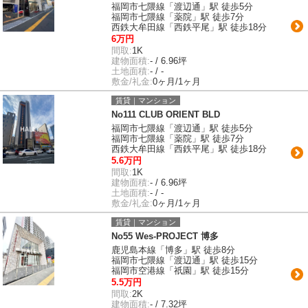
福岡市七隈線「渡辺通」駅 徒歩5分
福岡市七隈線「薬院」駅 徒歩7分
西鉄大牟田線「西鉄平尾」駅 徒歩18分
6万円
間取:
1K
建物面積:
- / 6.96坪
土地面積:
- / -
敷金/礼金:
0ヶ月/1ヶ月
賃貸｜マンション
No111 CLUB ORIENT BLD
福岡市七隈線「渡辺通」駅 徒歩5分
福岡市七隈線「薬院」駅 徒歩7分
西鉄大牟田線「西鉄平尾」駅 徒歩18分
5.6万円
間取:
1K
建物面積:
- / 6.96坪
土地面積:
- / -
敷金/礼金:
0ヶ月/1ヶ月
賃貸｜マンション
No55 Wes-PROJECT 博多
鹿児島本線「博多」駅 徒歩8分
福岡市七隈線「渡辺通」駅 徒歩15分
福岡市空港線「祇園」駅 徒歩15分
5.5万円
間取:
2K
建物面積:
- / 7.32坪