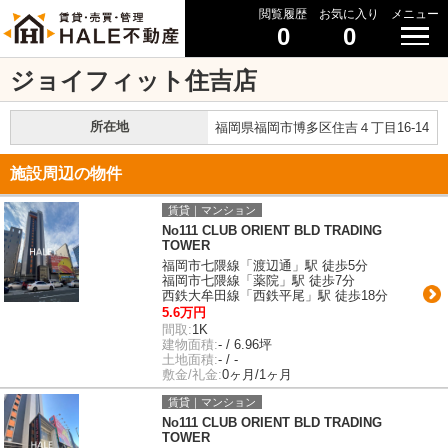
閲覧履歴
お気に入り
メニュー
0
0
ジョイフィット住吉店
所在地
福岡県福岡市博多区住吉４丁目16-14
施設周辺の物件
賃貸｜マンション
No111 CLUB ORIENT BLD TRADING
TOWER
福岡市七隈線「渡辺通」駅 徒歩5分
福岡市七隈線「薬院」駅 徒歩7分
西鉄大牟田線「西鉄平尾」駅 徒歩18分
5.6万円
間取:
1K
建物面積:
- / 6.96坪
土地面積:
- / -
敷金/礼金:
0ヶ月/1ヶ月
賃貸｜マンション
No111 CLUB ORIENT BLD TRADING
TOWER