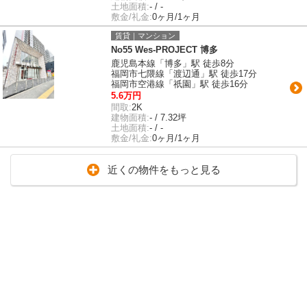
土地面積:
- / -
敷金/礼金:
0ヶ月/1ヶ月
賃貸｜マンション
No55 Wes-PROJECT 博多
鹿児島本線「博多」駅 徒歩8分
福岡市七隈線「渡辺通」駅 徒歩17分
福岡市空港線「祇園」駅 徒歩16分
5.6万円
間取:
2K
建物面積:
- / 7.32坪
土地面積:
- / -
敷金/礼金:
0ヶ月/1ヶ月
近くの物件をもっと見る