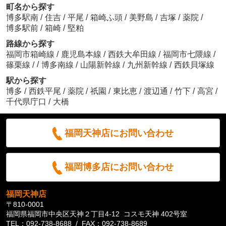
町名から探す
博多駅南
/
住吉
/
平尾
/
箱崎ふ頭
/
美野島
/
吉塚
/
薬院
/
博多駅前
/
箱崎
/
堅粕
路線から探す
福岡市箱崎線
/
鹿児島本線
/
西鉄大牟田線
/
福岡市七隈線
/
/
篠栗線
/
博多南線
/
山陽新幹線
/
九州新幹線
/
西鉄貝塚線
駅から探す
博多
/
西鉄平尾
/
薬院
/
祇園
/
東比恵
/
渡辺通
/
竹下
/
高宮
/
千代県庁口
/
大橋
福岡天神店にお問い合わせ
福岡博多店にお問い合わせ
福岡天神店
〒810-0001
福岡県福岡市中央区天神２丁目4-12 コスモ天神 402号室
TEL：092-738-8688 / FAX：092-738-8689