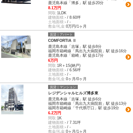
鹿児島本線「博多」駅 徒歩20分
8.1万円
間取:
1LDK
建物面積:
- / 8.60坪
土地面積:
- / -
敷金/礼金:
0万円/1ヶ月
賃貸｜アパート
COMFORTIA Ⅱ
鹿児島本線「吉塚」駅 徒歩8分
福岡市箱崎線「馬出九大病院前」駅 徒歩16分
鹿児島本線「箱崎」駅 徒歩17分
6万円
間取:
1R＋1S(納戸)
建物面積:
- / 6.56坪
土地面積:
- / -
敷金/礼金:
0ヶ月/0ヶ月
賃貸｜マンション
レジデンシャルヒルズ博多東
鹿児島本線「吉塚」駅 徒歩6分
福岡市箱崎線「馬出九大病院前」駅 徒歩13分
福岡市箱崎線「千代県庁口」駅 徒歩19分
6.2万円
間取:
1K
建物面積:
- / 7.31坪
土地面積:
- / -
敷金/礼金:
0ヶ月/1ヶ月