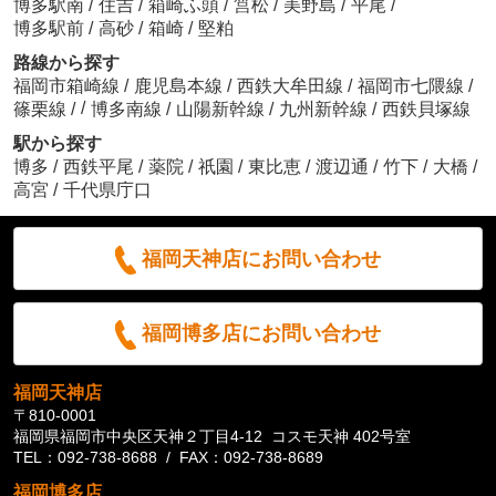
博多駅南
/
住吉
/
箱崎ふ頭
/
筥松
/
美野島
/
平尾
/
博多駅前
/
高砂
/
箱崎
/
堅粕
路線から探す
福岡市箱崎線
/
鹿児島本線
/
西鉄大牟田線
/
福岡市七隈線
/
/
篠栗線
/
博多南線
/
山陽新幹線
/
九州新幹線
/
西鉄貝塚線
駅から探す
博多
/
西鉄平尾
/
薬院
/
祇園
/
東比恵
/
渡辺通
/
竹下
/
大橋
/
高宮
/
千代県庁口
福岡天神店にお問い合わせ
福岡博多店にお問い合わせ
福岡天神店
〒810-0001
福岡県福岡市中央区天神２丁目4-12 コスモ天神 402号室
TEL：092-738-8688 / FAX：092-738-8689
福岡博多店