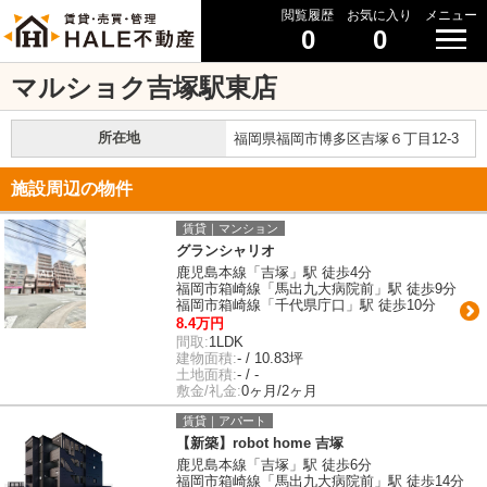
閲覧履歴
お気に入り
メニュー
0
0
マルショク吉塚駅東店
所在地
福岡県福岡市博多区吉塚６丁目12-3
施設周辺の物件
賃貸｜マンション
グランシャリオ
鹿児島本線「吉塚」駅 徒歩4分
福岡市箱崎線「馬出九大病院前」駅 徒歩9分
福岡市箱崎線「千代県庁口」駅 徒歩10分
8.4万円
間取:
1LDK
建物面積:
- / 10.83坪
土地面積:
- / -
敷金/礼金:
0ヶ月/2ヶ月
賃貸｜アパート
【新築】robot home 吉塚
鹿児島本線「吉塚」駅 徒歩6分
福岡市箱崎線「馬出九大病院前」駅 徒歩14分