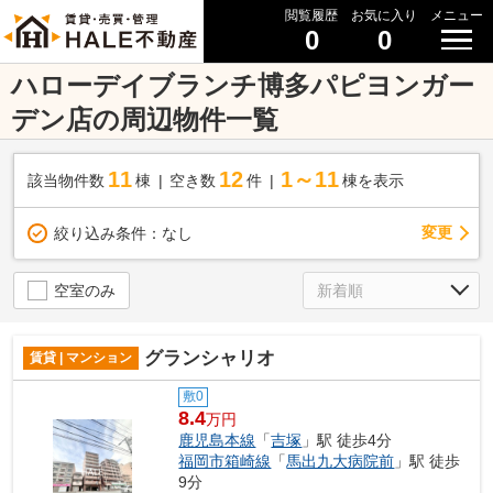
閲覧履歴
お気に入り
メニュー
0
0
ハローデイブランチ博多パピヨンガー
デン店の周辺物件一覧
11
12
1～11
該当物件数
棟
空き数
件
棟を表示
変更
絞り込み条件：
なし
空室のみ
グランシャリオ
賃貸 | マンション
敷0
8.4
万円
鹿児島本線
「
吉塚
」駅 徒歩4分
福岡市箱崎線
「
馬出九大病院前
」駅 徒歩
9分