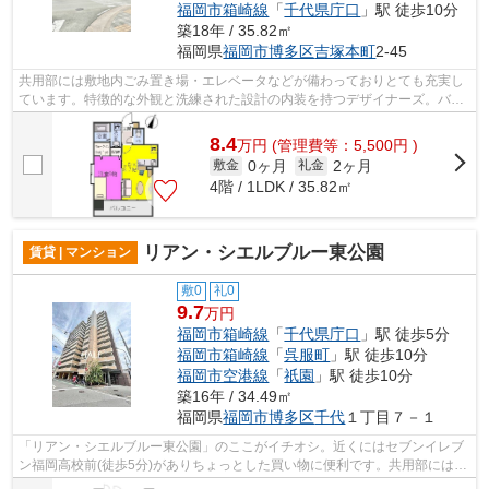
福岡市箱崎線
「
千代県庁口
」駅 徒歩10分
築18年 / 35.82㎡
福岡県
福岡市博多区
吉塚本町
2-45
共用部には敷地内ごみ置き場・エレベータなどが備わっておりとても充実し
ています。特徴的な外観と洗練された設計の内装を持つデザイナーズ。バス
停徒歩3分以内なので利便性が高く外出...
8.4
万
円
(管理費等：5,500円 )
0ヶ月
2ヶ月
敷金
礼金
4階 / 1LDK / 35.82㎡
リアン・シエルブルー東公園
賃貸 | マンション
敷0
礼0
9.7
万円
福岡市箱崎線
「
千代県庁口
」駅 徒歩5分
福岡市箱崎線
「
呉服町
」駅 徒歩10分
福岡市空港線
「
祇園
」駅 徒歩10分
築16年 / 34.49㎡
福岡県
福岡市博多区
千代
１丁目７－１
「リアン・シエルブルー東公園」のここがイチオシ。近くにはセブンイレブ
ン福岡高校前(徒歩5分)がありちょっとした買い物に便利です。共用部にはエ
レベータ・敷地内ごみ置き場などが備...