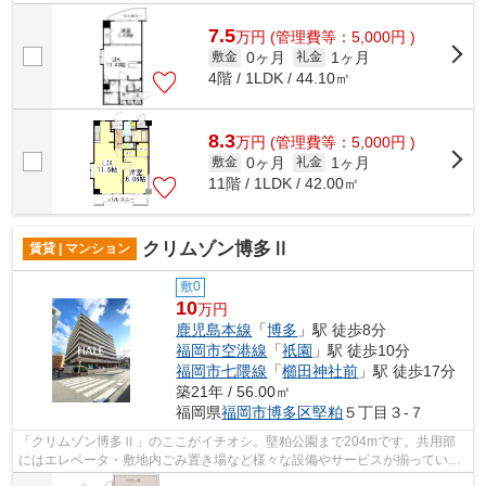
エレベータ・敷地内ごみ置き場などが...
7.5
万
円
(管理費等：5,000円 )
0ヶ月
1ヶ月
敷金
礼金
4階 / 1LDK / 44.10㎡
8.3
万
円
(管理費等：5,000円 )
0ヶ月
1ヶ月
敷金
礼金
11階 / 1LDK / 42.00㎡
クリムゾン博多Ⅱ
賃貸 | マンション
敷0
10
万円
鹿児島本線
「
博多
」駅 徒歩8分
福岡市空港線
「
祇園
」駅 徒歩10分
福岡市七隈線
「
櫛田神社前
」駅 徒歩17分
築21年 / 56.00㎡
福岡県
福岡市博多区
堅粕
５丁目３-７
「クリムゾン博多Ⅱ」のここがイチオシ。堅粕公園まで204mです。共用部
にはエレベータ・敷地内ごみ置き場など様々な設備やサービスが揃っている
ので便利です。こちらは初期費用をカード...