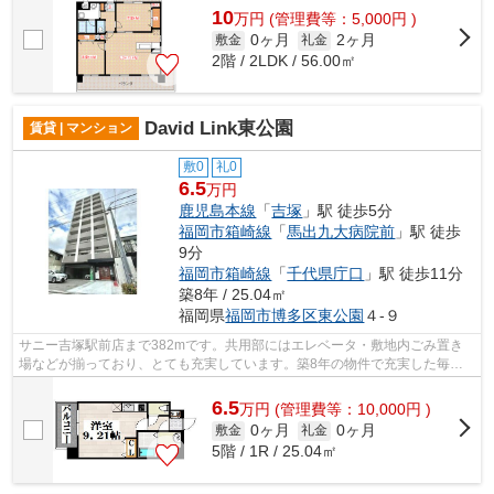
10
万
円
(管理費等：5,000円 )
0ヶ月
2ヶ月
敷金
礼金
2階 / 2LDK / 56.00㎡
David Link東公園
賃貸 | マンション
敷0
礼0
6.5
万円
鹿児島本線
「
吉塚
」駅 徒歩5分
福岡市箱崎線
「
馬出九大病院前
」駅 徒歩
9分
福岡市箱崎線
「
千代県庁口
」駅 徒歩11分
築8年 / 25.04㎡
福岡県
福岡市博多区
東公園
４-９
サニー吉塚駅前店まで382mです。共用部にはエレベータ・敷地内ごみ置き
場などが揃っており、とても充実しています。築8年の物件で充実した毎日
を過ごしませんか。こちらは初期費用をカ...
6.5
万
円
(管理費等：10,000円 )
0ヶ月
0ヶ月
敷金
礼金
5階 / 1R / 25.04㎡