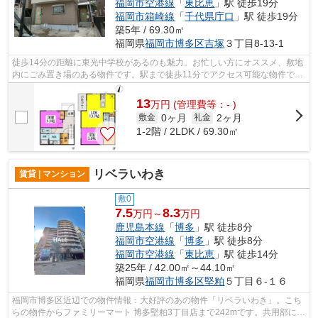
福岡市空港線
「
東比恵
」駅 徒歩19分
福岡市箱崎線
「
千代県庁口
」駅 徒歩19分
築5年 / 69.30㎡
福岡県
福岡市博多区
吉塚
３丁目8-13-1
徒歩14分の距離に東光中学校があるのも魅力。お忙しい方にオススメ、敷地
内にごみ置き場のある物件です。駅まで徒歩11分でアクセス可能な物件で
す。賃料は高いですが、その分設備は充...
13
万
円
(管理費等：- )
0ヶ月
2ヶ月
敷金
礼金
1-2階 / 2LDK / 69.30㎡
リベラいわき
賃貸 | マンション
敷0
7.5
8.3
万円～
万円
鹿児島本線
「
博多
」駅 徒歩8分
福岡市空港線
「
博多
」駅 徒歩8分
福岡市空港線
「
東比恵
」駅 徒歩14分
築25年 / 42.00㎡～44.10㎡
福岡県
福岡市博多区
堅粕
５丁目６-１６
福岡市博多区近辺での物件情報：大好評のあの物件「リベラいわき」。こち
らの物件からファミリーマート 博多堅粕3丁目店まで242mです。共用部には