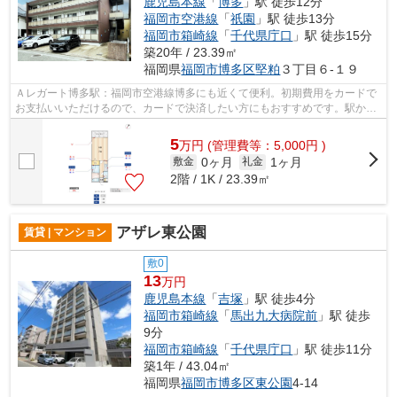
鹿児島本線
「
博多
」駅 徒歩12分
福岡市空港線
「
祇園
」駅 徒歩13分
福岡市箱崎線
「
千代県庁口
」駅 徒歩15分
築20年 / 23.39㎡
福岡県
福岡市博多区
堅粕
３丁目６-１９
Ａレガート博多駅：福岡市空港線博多にも近くて便利。初期費用をカードで
お支払いいただけるので、カードで決済したい方にもおすすめです。駅から
徒歩10分に立地する物件です。一階に...
5
万
円
(管理費等：5,000円 )
0ヶ月
1ヶ月
敷金
礼金
2階 / 1K / 23.39㎡
アザレ東公園
賃貸 | マンション
敷0
13
万円
鹿児島本線
「
吉塚
」駅 徒歩4分
福岡市箱崎線
「
馬出九大病院前
」駅 徒歩
9分
福岡市箱崎線
「
千代県庁口
」駅 徒歩11分
築1年 / 43.04㎡
福岡県
福岡市博多区
東公園
4-14