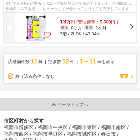
歩いて徒歩6分の場所にサニー吉塚駅前店があるのもポイント。共用部には
敷地内ごみ置き場・エレベータなどが備わっておりとても充実しています。
目立つ外観と洗練された設計の内装を持...
13
万
円
(管理費等：5,500円 )
0ヶ月
2ヶ月
敷金
礼金
7階 / 2LDK / 43.04㎡
11
12
1～11
該当物件数
棟
空き数
件
棟を表示
変更
絞り込み条件：
なし
ページトップへ
市区町村から探す
福岡市博多区
/
福岡市中央区
/
福岡市東区
/
福岡市南区
/
福岡市西区
/
福岡市早良区
/
福岡市城南区
/
春日市
/