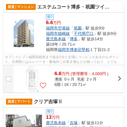
エステムコート博多・祇園ツインタワーファーストステージ
賃貸 | マンション
敷0
6.6
万円
福岡市空港線
「
祇園
」駅 徒歩9分
福岡市箱崎線
「
千代県庁口
」駅 徒歩9分
鹿児島本線
「
博多
」駅 徒歩14分
築18年 / 20.71㎡
福岡県
福岡市博多区
堅粕
１丁目21-2
セブンイレブン福岡高校前まで徒歩2分と近場にコンビニがあるのもポイン
ト。共用部にはエレベータ・敷地内ごみ置き場などが揃っており、とても充
実しています。今注目を集めている物件...
6.6
万
円
(管理費等：4,000円 )
0ヶ月
2ヶ月
敷金
礼金
6階 / 1K / 20.71㎡
クリア吉塚Ⅱ
賃貸 | アパート
敷0
13
万円
鹿児島本線
「
吉塚
」駅 徒歩11分