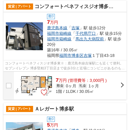
コンフォートベネフィスジオ博多東Ⅱ
賃貸 | アパート
敷0
7
万円
鹿児島本線
「
吉塚
」駅 徒歩12分
福岡市箱崎線
「
千代県庁口
」駅 徒歩15分
福岡市箱崎線
「
馬出九大病院前
」駅 徒歩
20分
築16年 / 30.05㎡
福岡県
福岡市博多区
吉塚
１丁目43-18
コンフォートベネフィスジオ博多東Ⅱ：鹿児島本線吉塚駅にも近くて便利。
セブンイレブン 博多堅粕3丁目店まで徒歩3分と近場にコンビニがあるのもポ
イント。2沿線利用可能な利便性の高い...
7
万
円
(管理費等：3,000円 )
0ヶ月
1ヶ月
敷金
礼金
1階 / 1LDK / 30.05㎡
Ａレガート博多駅
賃貸 | アパート
敷0
5
万円