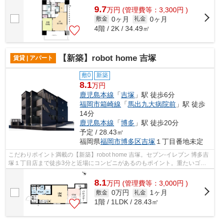
9.7
万
円
(管理費等：3,300円 )
0ヶ月
0ヶ月
敷金
礼金
4階 / 2K / 34.49㎡
【新築】robot home 吉塚
賃貸 | アパート
敷0
新築
8.1
万円
鹿児島本線
「
吉塚
」駅 徒歩6分
福岡市箱崎線
「
馬出九大病院前
」駅 徒歩
14分
鹿児島本線
「
博多
」駅 徒歩20分
予定 / 28.43㎡
福岡県
福岡市博多区
吉塚
１丁目番地未定
こだわりポイント満載の【新築】robot home 吉塚。セブン-イレブン 博多吉
塚１丁目店まで徒歩3分と近場にコンビニがあるのもポイント。重たいゴミ
の持ち運びがしやすく、敷地内にごみ...
8.1
万
円
(管理費等：3,000円 )
0万円
1ヶ月
敷金
礼金
1階 / 1LDK / 28.43㎡