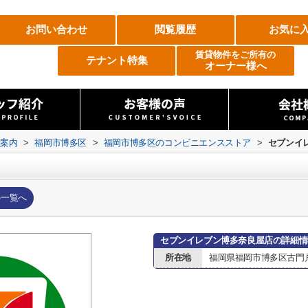
お問い合わせ
閲覧履歴
お気に
賃貸物件をご所有の
テナント特集
オーナー様へ
設案内
>
福岡市博多区
>
福岡市博多区のコンビニエンスストア
>
セブンイ
の一覧へ
セブンイレブン博多奈良屋店の詳細情
所在地
福岡県福岡市博多区古門戸町