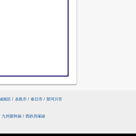
城南区
/
糸島市
/
春日市
/
那珂川市
/
九州新幹線
/
西鉄貝塚線