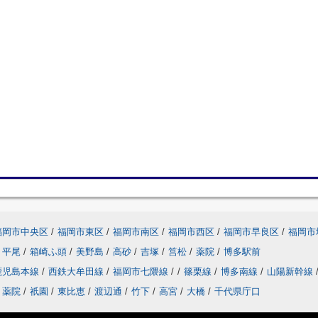
福岡市中央区
/
福岡市東区
/
福岡市南区
/
福岡市西区
/
福岡市早良区
/
福岡市
平尾
/
箱崎ふ頭
/
美野島
/
高砂
/
吉塚
/
筥松
/
薬院
/
博多駅前
鹿児島本線
/
西鉄大牟田線
/
福岡市七隈線
/
/
篠栗線
/
博多南線
/
山陽新幹線
薬院
/
祇園
/
東比恵
/
渡辺通
/
竹下
/
高宮
/
大橋
/
千代県庁口