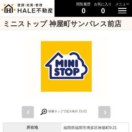
閲覧履歴
お気に入り
メニュー
0
0
ミニストップ 神屋町サンパレス前店
前
次
画像タップで拡大表示【
1
/1】
所在地
福岡県福岡市博多区神屋町9-21