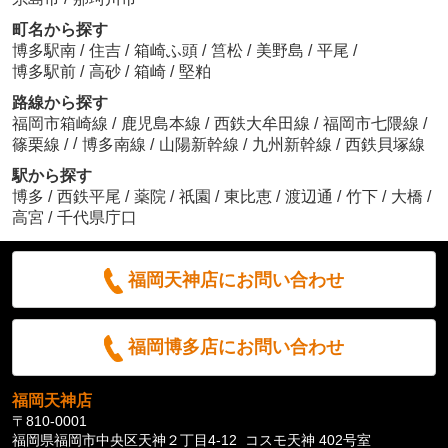
町名から探す
博多駅南
/
住吉
/
箱崎ふ頭
/
筥松
/
美野島
/
平尾
/
博多駅前
/
高砂
/
箱崎
/
堅粕
路線から探す
福岡市箱崎線
/
鹿児島本線
/
西鉄大牟田線
/
福岡市七隈線
/
/
篠栗線
/
博多南線
/
山陽新幹線
/
九州新幹線
/
西鉄貝塚線
駅から探す
博多
/
西鉄平尾
/
薬院
/
祇園
/
東比恵
/
渡辺通
/
竹下
/
大橋
/
高宮
/
千代県庁口
福岡天神店にお問い合わせ
福岡博多店にお問い合わせ
福岡天神店
〒810-0001
福岡県福岡市中央区天神２丁目4-12 コスモ天神 402号室