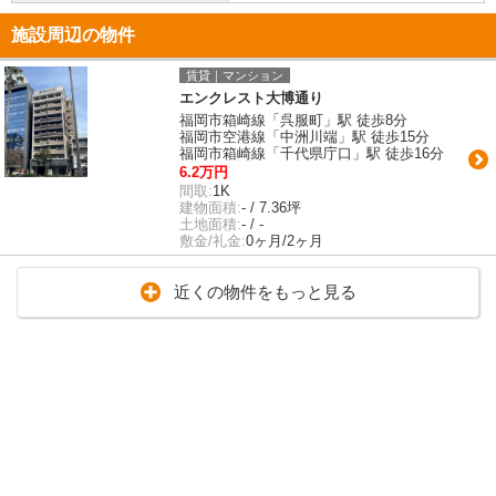
施設周辺の物件
賃貸｜マンション
エンクレスト大博通り
福岡市箱崎線「呉服町」駅 徒歩8分
福岡市空港線「中洲川端」駅 徒歩15分
福岡市箱崎線「千代県庁口」駅 徒歩16分
6.2万円
間取:
1K
建物面積:
- / 7.36坪
土地面積:
- / -
敷金/礼金:
0ヶ月/2ヶ月
近くの物件をもっと見る