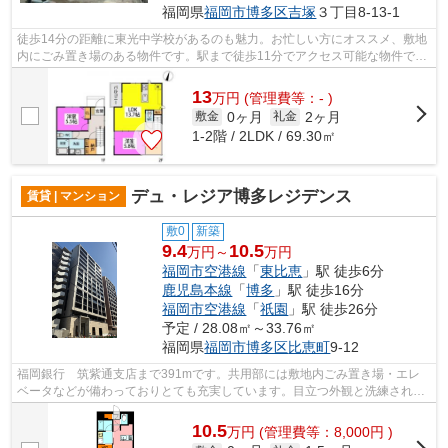
福岡県
福岡市博多区
吉塚
３丁目8-13-1
徒歩14分の距離に東光中学校があるのも魅力。お忙しい方にオススメ、敷地
内にごみ置き場のある物件です。駅まで徒歩11分でアクセス可能な物件で
す。賃料は高いですが、その分設備は充...
13
万
円
(管理費等：- )
0ヶ月
2ヶ月
敷金
礼金
1-2階 / 2LDK / 69.30㎡
デュ・レジア博多レジデンス
賃貸 | マンション
敷0
新築
9.4
10.5
万円～
万円
福岡市空港線
「
東比恵
」駅 徒歩6分
鹿児島本線
「
博多
」駅 徒歩16分
福岡市空港線
「
祇園
」駅 徒歩26分
予定 / 28.08㎡～33.76㎡
福岡県
福岡市博多区
比恵町
9-12
福岡銀行 筑紫通支店まで391mです。共用部には敷地内ごみ置き場・エレ
ベータなどが備わっておりとても充実しています。目立つ外観と洗練された
設計の内装を持つデザイナーズ。こちら...
10.5
万
円
(管理費等：8,000円 )