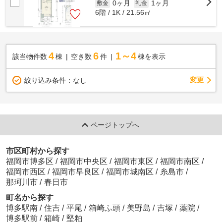
0ヶ月
1ヶ月
敷金
礼金
6階 / 1K / 21.56㎡
4
6
1～4
該当物件数
棟
空き数
件
棟を表示
変更
絞り込み条件：
なし
ページトップへ
市区町村から探す
福岡市博多区
/
福岡市中央区
/
福岡市東区
/
福岡市南区
/
福岡市西区
/
福岡市早良区
/
福岡市城南区
/
糸島市
/
那珂川市
/
春日市
町名から探す
博多駅南
/
住吉
/
平尾
/
箱崎ふ頭
/
美野島
/
吉塚
/
薬院
/
博多駅前
/
箱崎
/
堅粕