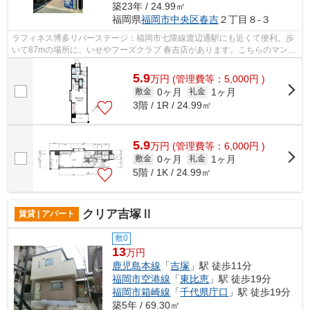
築23年 / 24.99㎡
福岡県
福岡市中央区
春吉
２丁目８-３
ラフィネス博多リバーステージ：福岡市七隈線渡辺通駅にも近くて便利。歩
いて87mの場所に、いせやフーズクラブ 春吉店があります。こちらのマンシ
ョンは、敷地内ごみ置き場のある物件...
5.9
万
円
(管理費等：5,000円 )
0ヶ月
1ヶ月
敷金
礼金
3階 / 1R / 24.99㎡
5.9
万
円
(管理費等：6,000円 )
0ヶ月
1ヶ月
敷金
礼金
5階 / 1K / 24.99㎡
クリア吉塚Ⅱ
賃貸 | アパート
敷0
13
万円
鹿児島本線
「
吉塚
」駅 徒歩11分
福岡市空港線
「
東比恵
」駅 徒歩19分
福岡市箱崎線
「
千代県庁口
」駅 徒歩19分
築5年 / 69.30㎡