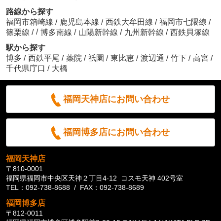
路線から探す
福岡市箱崎線
/
鹿児島本線
/
西鉄大牟田線
/
福岡市七隈線
/
/
篠栗線
/
博多南線
/
山陽新幹線
/
九州新幹線
/
西鉄貝塚線
駅から探す
博多
/
西鉄平尾
/
薬院
/
祇園
/
東比恵
/
渡辺通
/
竹下
/
高宮
/
千代県庁口
/
大橋
福岡天神店にお問い合わせ
福岡博多店にお問い合わせ
福岡天神店
〒810-0001
福岡県福岡市中央区天神２丁目4-12 コスモ天神 402号室
TEL：092-738-8688 / FAX：092-738-8689
福岡博多店
〒812-0011