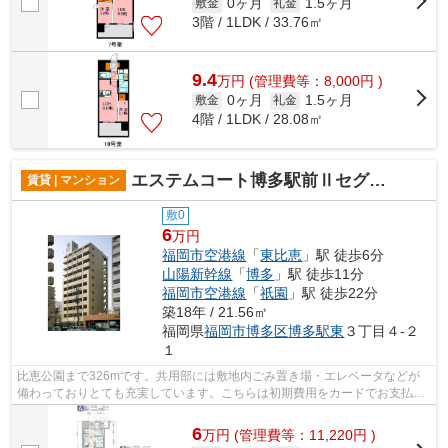
0ヶ月
1.5ヶ月
敷金
礼金
3階 / 1LDK / 33.76㎡
9.4
万
円
(管理費等：8,000円 )
0ヶ月
1.5ヶ月
敷金
礼金
4階 / 1LDK / 28.08㎡
エステムコート博多駅前Ⅱセグティス
賃貸 | マンション
敷0
6
万円
福岡市空港線
「
東比恵
」駅 徒歩6分
山陽新幹線
「
博多
」駅 徒歩11分
福岡市空港線
「
祇園
」駅 徒歩22分
築18年 / 21.56㎡
福岡県
福岡市博多区
博多駅東
３丁目４-２
１
比恵公園まで326mです。共用部には敷地内ごみ置き場・エレベータなどが
備わっておりとても充実しています。こちらは初期費用をカードでお支払い
いただける物件です。マンションはバス...
6
万
円
(管理費等：11,220円 )