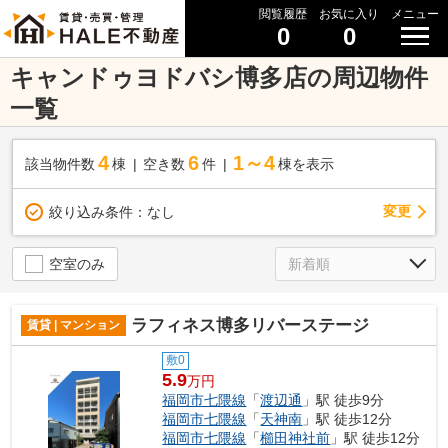
閲覧履歴
お気に入り
メニュー
0
0
キャンドゥヨドバシ博多店の周辺物件
一覧
4
6
1～4
該当物件数
棟
空き数
件
棟を表示
変更
絞り込み条件：
なし
空室のみ
ラフィネス博多リバーステージ
賃貸 | マンション
敷0
5.9
万円
福岡市七隈線
「
渡辺通
」駅 徒歩9分
福岡市七隈線
「
天神南
」駅 徒歩12分
福岡市七隈線
「
櫛田神社前
」駅 徒歩12分