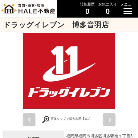
閲覧履歴
お気に入り
メニュー
0
0
ドラッグイレブン 博多音羽店
前
次
画像タップで拡大表示【
1
/1】
福岡県福岡市博多区博多駅南１丁目3