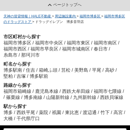
ページトップへ
天神の賃貸情報｜HALE不動産
>
周辺施設案内
>
福岡市博多区
>
福岡市博多区
のドラッグストア
>
ドラッグイレブン 博多音羽店
市区町村から探す
福岡市博多区
/
福岡市中央区
/
福岡市東区
/
福岡市南区
/
福岡市西区
/
福岡市早良区
/
福岡市城南区
/
春日市
/
糸島市
/
那珂川市
町名から探す
博多駅南
/
住吉
/
箱崎ふ頭
/
筥松
/
美野島
/
平尾
/
高砂
/
堅粕
/
吉塚
/
博多駅前
路線から探す
福岡市箱崎線
/
鹿児島本線
/
西鉄大牟田線
/
福岡市七隈線
/
/
篠栗線
/
博多南線
/
山陽新幹線
/
九州新幹線
/
西鉄貝塚線
駅から探す
博多
/
西鉄平尾
/
薬院
/
祇園
/
東比恵
/
渡辺通
/
竹下
/
高宮
/
大橋
/
千代県庁口