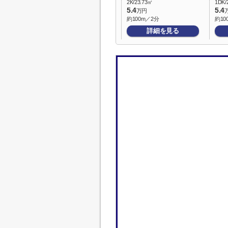
2K/23.73㎡
1DK/
5.4
5.4
万円
約100m／2分
約10
詳細を見る