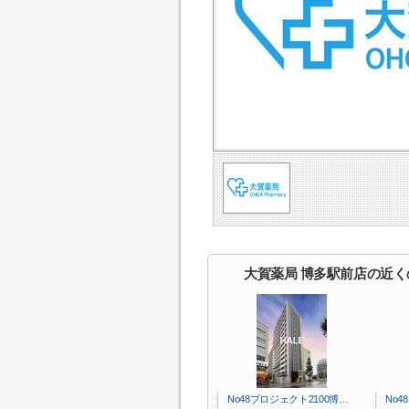
大賀薬局 博多駅前店の近く
No48プロジェクト2100博…
No4