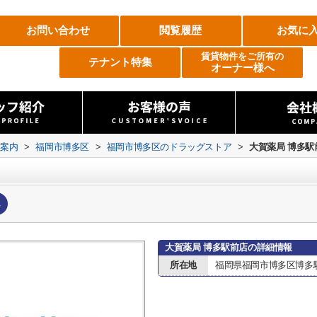
お問い合わせ
閲覧履歴
お気に
賃貸物件をご所有の
テナント特集
オーナー様へ
設案内
>
福岡市博多区
>
福岡市博多区のドラッグストア
>
大賀薬局 博多駅
へ
大賀薬局 博多駅前店の詳細情報
所在地
福岡県福岡市博多区博多駅