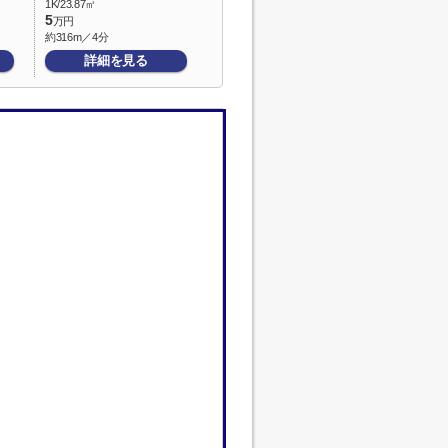
1K/23.87㎡
5
万円
約316m／4分
詳細を見る