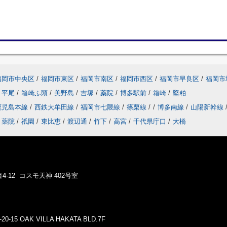
福岡市中央区
/
福岡市東区
/
福岡市南区
/
福岡市西区
/
福岡市早良区
/
福岡市
平尾
/
箱崎ふ頭
/
美野島
/
吉塚
/
薬院
/
博多駅前
/
箱崎
/
堅粕
鹿児島本線
/
西鉄大牟田線
/
福岡市七隈線
/
篠栗線
/
/
博多南線
/
山陽新幹線
薬院
/
祇園
/
東比恵
/
渡辺通
/
竹下
/
高宮
/
千代県庁口
/
大橋
4-12 コスモ天神 402号室
5 OAK VILLA HAKATA BLD.7F