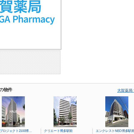
の物件
大賀薬局
8プロジェクト2100博…
クリエート博多駅前
エンクレストNEO博多駅