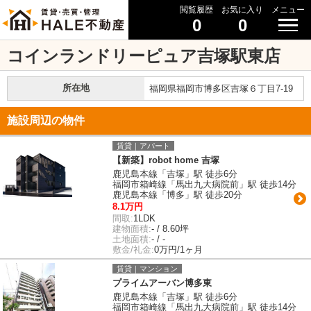
閲覧履歴
お気に入り
メニュー
0
0
コインランドリーピュア吉塚駅東店
所在地
福岡県福岡市博多区吉塚６丁目7-19
施設周辺の物件
賃貸｜アパート
【新築】robot home 吉塚
鹿児島本線「吉塚」駅 徒歩6分
福岡市箱崎線「馬出九大病院前」駅 徒歩14分
鹿児島本線「博多」駅 徒歩20分
8.1万円
間取:
1LDK
建物面積:
- / 8.60坪
土地面積:
- / -
敷金/礼金:
0万円/1ヶ月
賃貸｜マンション
プライムアーバン博多東
鹿児島本線「吉塚」駅 徒歩6分
福岡市箱崎線「馬出九大病院前」駅 徒歩14分