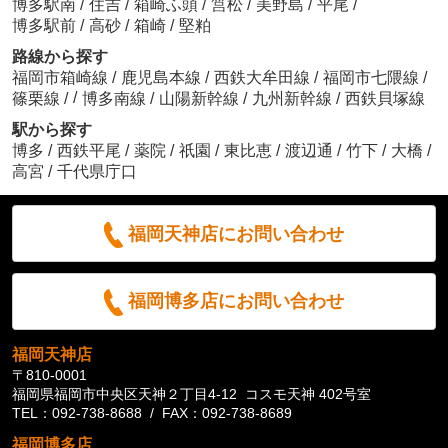
博多駅南
/
住吉
/
箱崎ふ頭
/
筥松
/
美野島
/
平尾
/
博多駅前
/
高砂
/
箱崎
/
堅粕
路線から探す
福岡市箱崎線
/
鹿児島本線
/
西鉄大牟田線
/
福岡市七隈線
/
/
篠栗線
/
博多南線
/
山陽新幹線
/
九州新幹線
/
西鉄貝塚線
駅から探す
博多
/
西鉄平尾
/
薬院
/
祇園
/
東比恵
/
渡辺通
/
竹下
/
大橋
/
高宮
/
千代県庁口
福岡天神店にお問い合わせ
福岡博多店にお問い合わせ
福岡天神店
〒810-0001
福岡県福岡市中央区天神２丁目4-12 コスモ天神 402号室
TEL：092-738-8688 / FAX：092-738-8689
福岡博多店