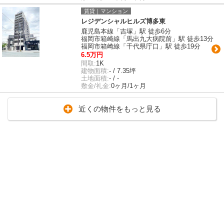
賃貸｜マンション
レジデンシャルヒルズ博多東
鹿児島本線「吉塚」駅 徒歩6分
福岡市箱崎線「馬出九大病院前」駅 徒歩13分
福岡市箱崎線「千代県庁口」駅 徒歩19分
6.5万円
間取:
1K
建物面積:
- / 7.35坪
土地面積:
- / -
敷金/礼金:
0ヶ月/1ヶ月
近くの物件をもっと見る