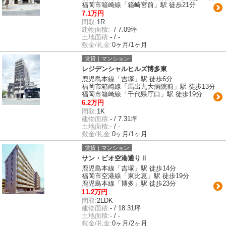
福岡市箱崎線「箱崎宮前」駅 徒歩21分
7.1万円
間取:
1R
建物面積:
- / 7.09坪
土地面積:
- / -
敷金/礼金:
0ヶ月/1ヶ月
賃貸｜マンション
レジデンシャルヒルズ博多東
鹿児島本線「吉塚」駅 徒歩6分
福岡市箱崎線「馬出九大病院前」駅 徒歩13分
福岡市箱崎線「千代県庁口」駅 徒歩19分
6.2万円
間取:
1K
建物面積:
- / 7.31坪
土地面積:
- / -
敷金/礼金:
0ヶ月/1ヶ月
賃貸｜マンション
サン・ビオ空港通りⅡ
鹿児島本線「吉塚」駅 徒歩14分
福岡市空港線「東比恵」駅 徒歩19分
鹿児島本線「博多」駅 徒歩23分
11.2万円
間取:
2LDK
建物面積:
- / 18.31坪
土地面積:
- / -
敷金/礼金:
0ヶ月/2ヶ月