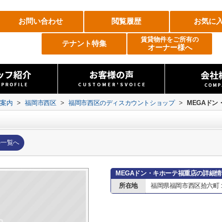
お問い合わせ
閲覧履歴
お気に
賃貸物件をご所有の
テナント特集
オーナー様へ
設案内
>
福岡市西区
>
福岡市西区のディスカウントショップ
>
MEGAドン
の一覧へ
MEGAドン・キホーテ福重店の詳細情
所在地
福岡県福岡市西区拾六町１