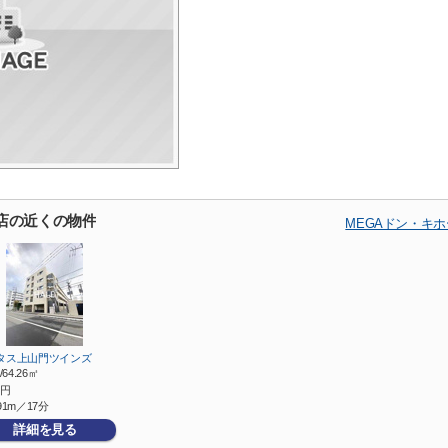
店の近くの物件
MEGAドン・キ
タス上山門ツインズ
/64.26㎡
円
91m／17分
詳細を見る