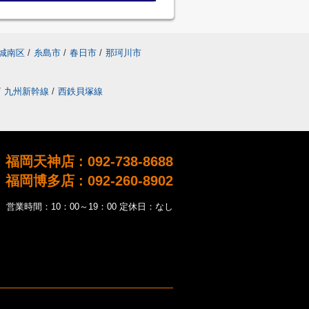
城南区
/
糸島市
/
春日市
/
那珂川市
/
九州新幹線
/
西鉄貝塚線
福岡天神店 : 092-738-8688
福岡博多店 : 092-260-8902
営業時間：10：00～19：00 定休日：なし