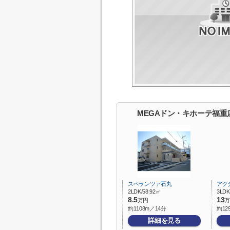
MEGAドン・キホーテ福重
スペランツァ石丸
アク
2LDK/58.92㎡
3LDK
8.5
13
万円
万
約1108m／14分
約12
詳細を見る