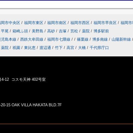
福岡市中央区
/
福岡市東区
/
福岡市南区
/
福岡市西区
/
福岡市早良区
/
福岡市
平尾
/
箱崎ふ頭
/
美野島
/
高砂
/
吉塚
/
筥松
/
薬院
/
博多駅前
鹿児島本線
/
西鉄大牟田線
/
福岡市七隈線
/
/
篠栗線
/
博多南線
/
山陽新幹線
薬院
/
祇園
/
東比恵
/
渡辺通
/
竹下
/
高宮
/
大橋
/
千代県庁口
4-12 コスモ天神 402号室
5 OAK VILLA HAKATA BLD.7F