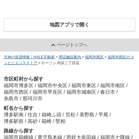
地図アプリで開く
ページトップへ
天神の賃貸情報｜HALE不動産
>
周辺施設案内
>
福岡市西区
>
福岡市西区のコ
ンビニエンスストア
>
ローソン 内浜二丁目店
市区町村から探す
福岡市博多区
/
福岡市中央区
/
福岡市東区
/
福岡市南区
/
福岡市西区
/
福岡市早良区
/
福岡市城南区
/
春日市
/
糸島市
/
那珂川市
町名から探す
博多駅南
/
住吉
/
箱崎ふ頭
/
筥松
/
美野島
/
平尾
/
博多駅前
/
高砂
/
箱崎
/
堅粕
路線から探す
福岡市箱崎線
/
鹿児島本線
/
西鉄大牟田線
/
福岡市七隈線
/