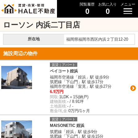
閲覧履歴
お気に入り
メニュー
0
0
ローソン 内浜二丁目店
所在地
福岡県福岡市西区内浜２丁目12-20
施設周辺の物件
賃貸｜アパート
ベイコート姪浜
福岡市空港線「姪浜」駅 徒歩9分
筑肥線「下山門」駅 徒歩17分
福岡市空港線「室見」駅 徒歩27分
6.9万円
間取:
1LDK＋1S(納戸)
建物面積:
- / 8.91坪
土地面積:
- / -
敷金/礼金:
0万円/1ヶ月
賃貸｜アパート
MAISONETIC 姪浜
筑肥線「姪浜」駅 徒歩9分
筑肥線「下山門」駅 徒歩15分