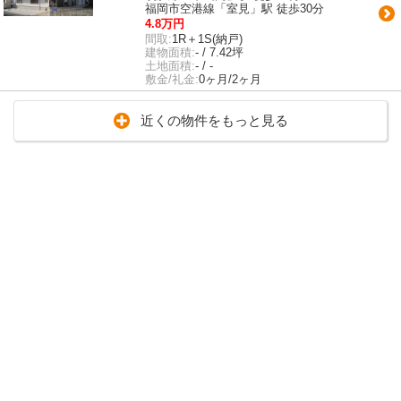
福岡市空港線「室見」駅 徒歩30分
4.8万円
間取:
1R＋1S(納戸)
建物面積:
- / 7.42坪
土地面積:
- / -
敷金/礼金:
0ヶ月/2ヶ月
近くの物件をもっと見る