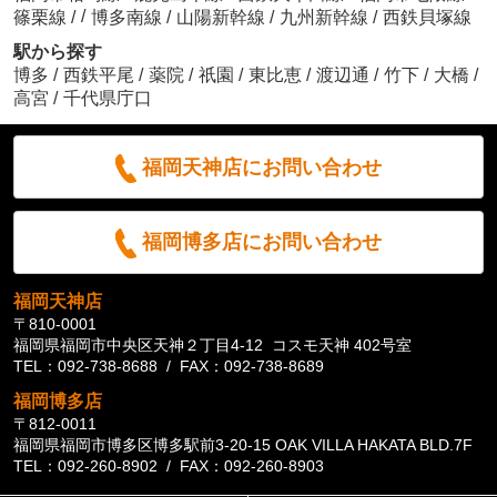
/
篠栗線
/
博多南線
/
山陽新幹線
/
九州新幹線
/
西鉄貝塚線
駅から探す
博多
/
西鉄平尾
/
薬院
/
祇園
/
東比恵
/
渡辺通
/
竹下
/
大橋
/
高宮
/
千代県庁口
福岡天神店にお問い合わせ
福岡博多店にお問い合わせ
福岡天神店
〒810-0001
福岡県福岡市中央区天神２丁目4-12 コスモ天神 402号室
TEL：092-738-8688 / FAX：092-738-8689
福岡博多店
〒812-0011
福岡県福岡市博多区博多駅前3-20-15 OAK VILLA HAKATA BLD.7F
TEL：092-260-8902 / FAX：092-260-8903