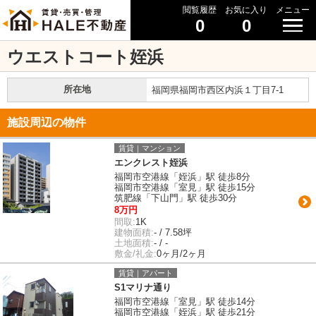
閲覧履歴
お気に入り
メニュー
0
0
ウエストコート姪浜
所在地
福岡県福岡市西区内浜１丁目7-1
施設周辺の物件
賃貸｜マンション
エンクレスト姪浜
福岡市空港線「姪浜」駅 徒歩8分
福岡市空港線「室見」駅 徒歩15分
筑肥線「下山門」駅 徒歩30分
8万円
間取:
1K
建物面積:
- / 7.58坪
土地面積:
- / -
敷金/礼金:
0ヶ月/2ヶ月
賃貸｜アパート
S1マリナ通り
福岡市空港線「室見」駅 徒歩14分
福岡市空港線「姪浜」駅 徒歩21分