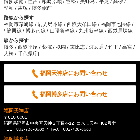
博多駅南
/
住吉
/
箱崎ふ頭
/
筥松
/
美野島
/
平尾
/
高砂
/
堅粕
/
吉塚
/
博多駅前
路線から探す
福岡市箱崎線
/
鹿児島本線
/
西鉄大牟田線
/
福岡市七隈線
/
/
篠栗線
/
博多南線
/
山陽新幹線
/
九州新幹線
/
西鉄貝塚線
駅から探す
博多
/
西鉄平尾
/
薬院
/
祇園
/
東比恵
/
渡辺通
/
竹下
/
高宮
/
大橋
/
千代県庁口
福岡天神店にお問い合わせ
福岡博多店にお問い合わせ
福岡天神店
〒810-0001
福岡県福岡市中央区天神２丁目4-12 コスモ天神 402号室
TEL：092-738-8688 / FAX：092-738-8689
福岡博多店