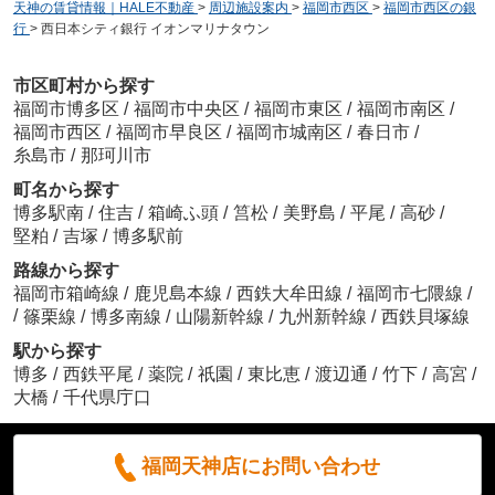
天神の賃貸情報｜HALE不動産
>
周辺施設案内
>
福岡市西区
>
福岡市西区の銀
行
>
西日本シティ銀行 イオンマリナタウン
市区町村から探す
福岡市博多区
/
福岡市中央区
/
福岡市東区
/
福岡市南区
/
福岡市西区
/
福岡市早良区
/
福岡市城南区
/
春日市
/
糸島市
/
那珂川市
町名から探す
博多駅南
/
住吉
/
箱崎ふ頭
/
筥松
/
美野島
/
平尾
/
高砂
/
堅粕
/
吉塚
/
博多駅前
路線から探す
福岡市箱崎線
/
鹿児島本線
/
西鉄大牟田線
/
福岡市七隈線
/
/
篠栗線
/
博多南線
/
山陽新幹線
/
九州新幹線
/
西鉄貝塚線
駅から探す
博多
/
西鉄平尾
/
薬院
/
祇園
/
東比恵
/
渡辺通
/
竹下
/
高宮
/
大橋
/
千代県庁口
福岡天神店にお問い合わせ