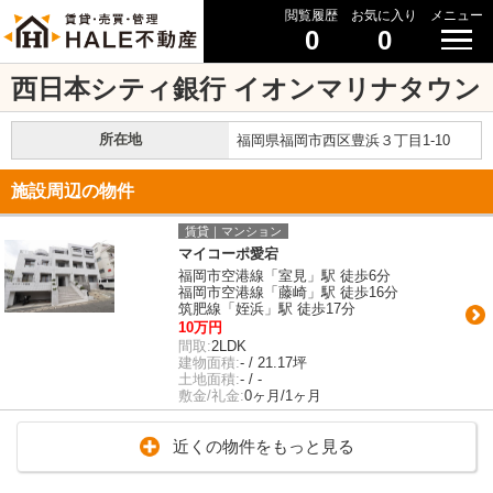
閲覧履歴
お気に入り
メニュー
0
0
西日本シティ銀行 イオンマリナタウン
所在地
福岡県福岡市西区豊浜３丁目1-10
施設周辺の物件
賃貸｜マンション
マイコーポ愛宕
福岡市空港線「室見」駅 徒歩6分
福岡市空港線「藤崎」駅 徒歩16分
筑肥線「姪浜」駅 徒歩17分
10万円
間取:
2LDK
建物面積:
- / 21.17坪
土地面積:
- / -
敷金/礼金:
0ヶ月/1ヶ月
近くの物件をもっと見る