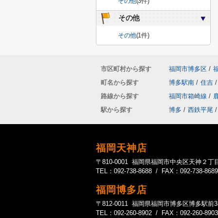
その他
(3件)
その他
その他
(1件)
市区町村から探す
福岡市博多区
/
町名から探す
博多駅南
/
住吉
/
路線から探す
福岡市箱崎線
/
駅から探す
博多
/
西鉄平尾
/
福岡天神店
〒810-0001 福岡県福岡市中央区天神２丁目
TEL：092-738-8688 / FAX：092-738-8689
福岡博多店
〒812-0011 福岡県福岡市博多区博多駅前3-20-1
TEL：092-260-8902 / FAX：092-260-8903