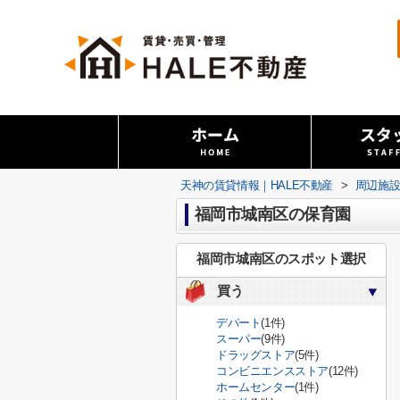
天神の賃貸情報｜HALE不動産
>
周辺施
福岡市城南区の保育園
福岡市城南区のスポット選択
買う
デパート
(1件)
スーパー
(9件)
ドラッグストア
(5件)
コンビニエンスストア
(12件)
ホームセンター
(1件)