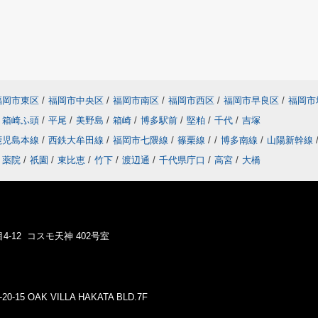
福岡市東区
/
福岡市中央区
/
福岡市南区
/
福岡市西区
/
福岡市早良区
/
福岡市
箱崎ふ頭
/
平尾
/
美野島
/
箱崎
/
博多駅前
/
堅粕
/
千代
/
吉塚
鹿児島本線
/
西鉄大牟田線
/
福岡市七隈線
/
篠栗線
/
/
博多南線
/
山陽新幹線
薬院
/
祇園
/
東比恵
/
竹下
/
渡辺通
/
千代県庁口
/
高宮
/
大橋
4-12 コスモ天神 402号室
5 OAK VILLA HAKATA BLD.7F