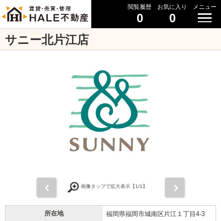
閲覧履歴
お気に入り
メニュー
0
0
サニー北片江店
前
次
画像タップで拡大表示【
1
/1】
所在地
福岡県福岡市城南区片江１丁目4-3