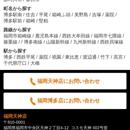
町名から探す
博多駅南
/
住吉
/
平尾
/
箱崎ふ頭
/
美野島
/
吉塚
/
薬院
/
博多駅前
/
箱崎
/
堅粕
路線から探す
福岡市箱崎線
/
鹿児島本線
/
西鉄大牟田線
/
福岡市七隈線
/
/
篠栗線
/
博多南線
/
山陽新幹線
/
九州新幹線
/
西鉄貝塚線
駅から探す
博多
/
西鉄平尾
/
薬院
/
祇園
/
東比恵
/
渡辺通
/
竹下
/
高宮
/
千代県庁口
/
大橋
福岡天神店にお問い合わせ
福岡博多店にお問い合わせ
福岡天神店
〒810-0001
福岡県福岡市中央区天神２丁目4-12 コスモ天神 402号室