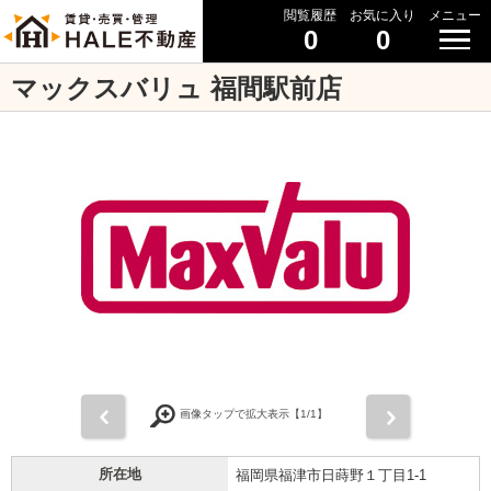
閲覧履歴
お気に入り
メニュー
0
0
マックスバリュ 福間駅前店
前
次
画像タップで拡大表示【
1
/1】
所在地
福岡県福津市日蒔野１丁目1-1