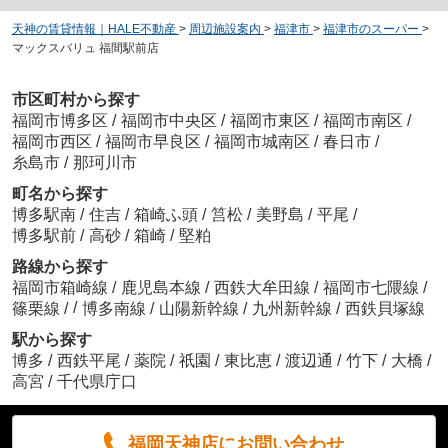
天神の賃貸情報｜HALE不動産
>
周辺施設案内
>
福津市
>
福津市のスーパー
>
マックスバリュ 福間駅前店
市区町村から探す
福岡市博多区
/
福岡市中央区
/
福岡市東区
/
福岡市南区
/
福岡市西区
/
福岡市早良区
/
福岡市城南区
/
春日市
/
糸島市
/
那珂川市
町名から探す
博多駅南
/
住吉
/
箱崎ふ頭
/
筥松
/
美野島
/
平尾
/
博多駅前
/
高砂
/
箱崎
/
堅粕
路線から探す
福岡市箱崎線
/
鹿児島本線
/
西鉄大牟田線
/
福岡市七隈線
/
/
篠栗線
/
博多南線
/
山陽新幹線
/
九州新幹線
/
西鉄貝塚線
駅から探す
博多
/
西鉄平尾
/
薬院
/
祇園
/
東比恵
/
渡辺通
/
竹下
/
大橋
/
高宮
/
千代県庁口
福岡天神店にお問い合わせ