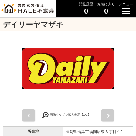
閲覧履歴
お気に入り
メニュー
0
0
デイリーヤマザキ
前
次
画像タップで拡大表示【
1
/1】
所在地
福岡県福津市福間駅東３丁目2-7