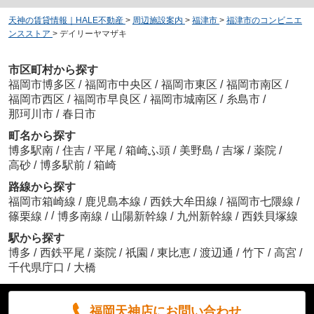
天神の賃貸情報｜HALE不動産
>
周辺施設案内
>
福津市
>
福津市のコンビニエ
ンスストア
>
デイリーヤマザキ
市区町村から探す
福岡市博多区
/
福岡市中央区
/
福岡市東区
/
福岡市南区
/
福岡市西区
/
福岡市早良区
/
福岡市城南区
/
糸島市
/
那珂川市
/
春日市
町名から探す
博多駅南
/
住吉
/
平尾
/
箱崎ふ頭
/
美野島
/
吉塚
/
薬院
/
高砂
/
博多駅前
/
箱崎
路線から探す
福岡市箱崎線
/
鹿児島本線
/
西鉄大牟田線
/
福岡市七隈線
/
/
篠栗線
/
博多南線
/
山陽新幹線
/
九州新幹線
/
西鉄貝塚線
駅から探す
博多
/
西鉄平尾
/
薬院
/
祇園
/
東比恵
/
渡辺通
/
竹下
/
高宮
/
千代県庁口
/
大橋
福岡天神店にお問い合わせ