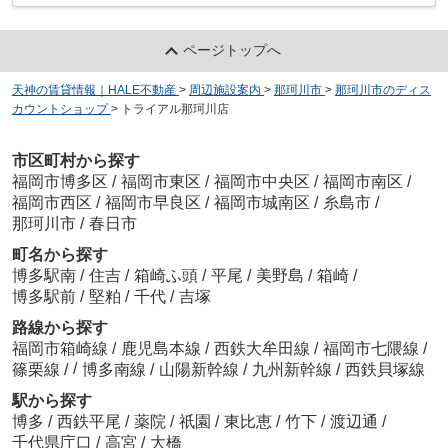
ページトップへ
天神の賃貸情報｜HALE不動産
>
周辺施設案内
>
那珂川市
>
那珂川市のディス
カウントショップ
>
トライアル那珂川店
市区町村から探す
福岡市博多区
/
福岡市東区
/
福岡市中央区
/
福岡市南区
/
福岡市西区
/
福岡市早良区
/
福岡市城南区
/
糸島市
/
那珂川市
/
春日市
町名から探す
博多駅南
/
住吉
/
箱崎ふ頭
/
平尾
/
美野島
/
箱崎
/
博多駅前
/
堅粕
/
千代
/
吉塚
路線から探す
福岡市箱崎線
/
鹿児島本線
/
西鉄大牟田線
/
福岡市七隈線
/
/
篠栗線
/
博多南線
/
山陽新幹線
/
九州新幹線
/
西鉄貝塚線
駅から探す
博多
/
西鉄平尾
/
薬院
/
祇園
/
東比恵
/
竹下
/
渡辺通
/
千代県庁口
/
高宮
/
大橋