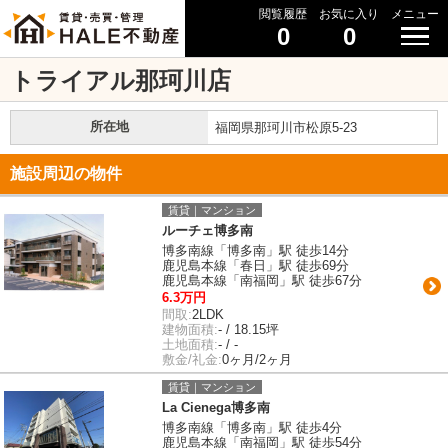
閲覧履歴
お気に入り
メニュー
0
0
トライアル那珂川店
所在地
福岡県那珂川市松原5-23
施設周辺の物件
賃貸｜マンション
ルーチェ博多南
博多南線「博多南」駅 徒歩14分
鹿児島本線「春日」駅 徒歩69分
鹿児島本線「南福岡」駅 徒歩67分
6.3万円
間取:
2LDK
建物面積:
- / 18.15坪
土地面積:
- / -
敷金/礼金:
0ヶ月/2ヶ月
賃貸｜マンション
La Cienega博多南
博多南線「博多南」駅 徒歩4分
鹿児島本線「南福岡」駅 徒歩54分