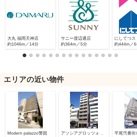
大丸 福岡天神店
サニー渡辺通店
にしてつス
約1046m／14分
約364m／5分
約444m／
エリアの近い物件
Modern palazzo警固
アソシアグロッツォ平尾駅前
平尾弐番街