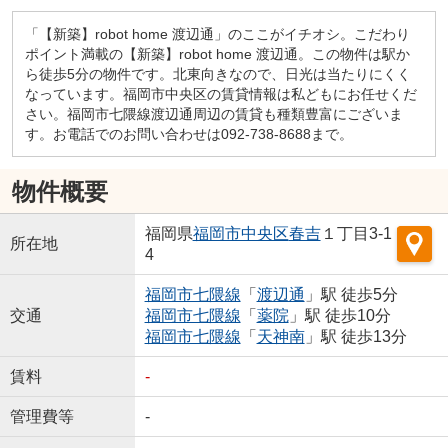
「【新築】robot home 渡辺通」のここがイチオシ。こだわり
ポイント満載の【新築】robot home 渡辺通。この物件は駅か
ら徒歩5分の物件です。北東向きなので、日光は当たりにくく
なっています。福岡市中央区の賃貸情報は私どもにお任せくだ
さい。福岡市七隈線渡辺通周辺の賃貸も種類豊富にございま
す。お電話でのお問い合わせは092-738-8688まで。
物件概要
福岡県
福岡市中央区
春吉
１丁目3-1
所在地
4
福岡市七隈線
「
渡辺通
」駅 徒歩5分
交通
福岡市七隈線
「
薬院
」駅 徒歩10分
福岡市七隈線
「
天神南
」駅 徒歩13分
賃料
-
管理費等
-