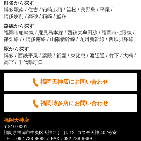
町名から探す
博多駅南
/
住吉
/
箱崎ふ頭
/
筥松
/
美野島
/
平尾
/
博多駅前
/
高砂
/
箱崎
/
堅粕
路線から探す
福岡市箱崎線
/
鹿児島本線
/
西鉄大牟田線
/
福岡市七隈線
/
/
篠栗線
/
博多南線
/
山陽新幹線
/
九州新幹線
/
西鉄貝塚線
駅から探す
博多
/
西鉄平尾
/
薬院
/
祇園
/
東比恵
/
渡辺通
/
竹下
/
大橋
/
高宮
/
千代県庁口
福岡天神店にお問い合わせ
福岡博多店にお問い合わせ
福岡天神店
〒810-0001
福岡県福岡市中央区天神２丁目4-12 コスモ天神 402号室
TEL：092-738-8688 / FAX：092-738-8689