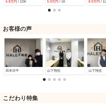
6.8
万
円
/ 1DK
5.9
万
円
/ 1K
8.9
万
円
/ 1
お客様の声
田本宗平
山下翔也
山下翔也
こだわり特集