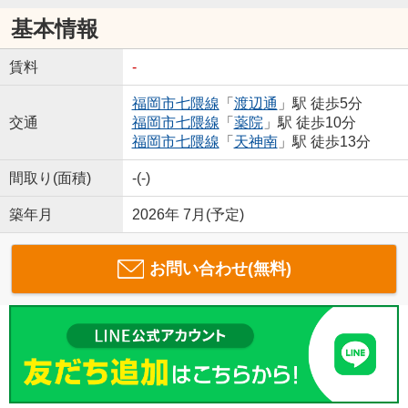
基本情報
賃料
-
福岡市七隈線
「
渡辺通
」駅 徒歩5分
交通
福岡市七隈線
「
薬院
」駅 徒歩10分
福岡市七隈線
「
天神南
」駅 徒歩13分
間取り(面積)
-(-)
築年月
2026年 7月(予定)
お問い合わせ(無料)