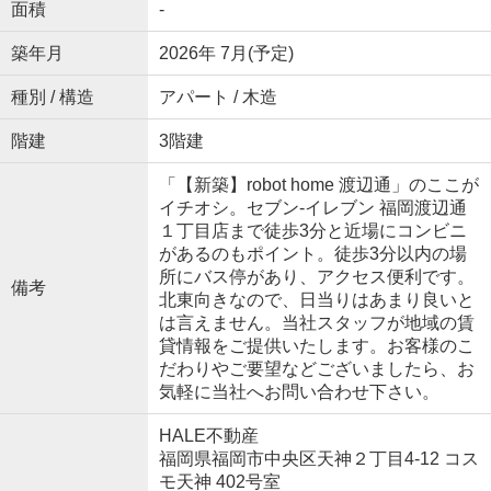
面積
-
築年月
2026年 7月(予定)
種別 / 構造
アパート / 木造
階建
3階建
「【新築】robot home 渡辺通」のここが
イチオシ。セブン-イレブン 福岡渡辺通
１丁目店まで徒歩3分と近場にコンビニ
があるのもポイント。徒歩3分以内の場
所にバス停があり、アクセス便利です。
備考
北東向きなので、日当りはあまり良いと
は言えません。当社スタッフが地域の賃
貸情報をご提供いたします。お客様のこ
だわりやご要望などございましたら、お
気軽に当社へお問い合わせ下さい。
HALE不動産
福岡県福岡市中央区天神２丁目4-12 コス
モ天神 402号室