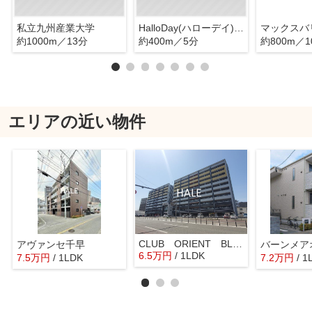
私立九州産業大学
HalloDay(ハローデイ) 香椎店
約1000m／13分
約400m／5分
約800m／1
エリアの近い物件
CLUB ORIENT BLD №82 EMPRESS
アヴァンセ千早
6.5
万
円
/ 1LDK
7.5
万
円
/ 1LDK
7.2
万
円
/ 1