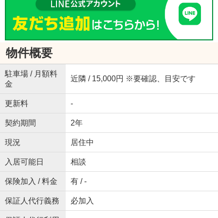
物件概要
駐車場 / 月額料
近隣 / 15,000円 ※要確認、目安です
金
更新料
-
契約期間
2年
現況
居住中
入居可能日
相談
保険加入 / 料金
有 / -
保証人代行義務
必加入