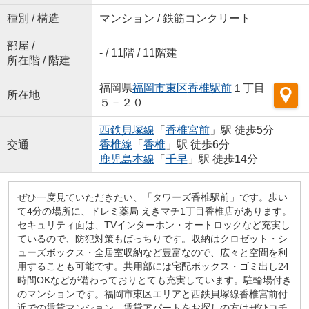
種別 / 構造
マンション / 鉄筋コンクリート
部屋 /
- / 11階 / 11階建
所在階 / 階建
福岡県
福岡市東区
香椎駅前
１丁目
所在地
５－２０
西鉄貝塚線
「
香椎宮前
」駅 徒歩5分
交通
香椎線
「
香椎
」駅 徒歩6分
鹿児島本線
「
千早
」駅 徒歩14分
ぜひ一度見ていただきたい、「タワーズ香椎駅前」です。歩い
て4分の場所に、ドレミ薬局 えきマチ1丁目香椎店があります。
セキュリティ面は、TVインターホン・オートロックなど充実し
ているので、防犯対策もばっちりです。収納はクロゼット・シ
ューズボックス・全居室収納など豊富なので、広々と空間を利
用することも可能です。共用部には宅配ボックス・ゴミ出し24
時間OKなどが備わっておりとても充実しています。駐輪場付き
のマンションです。福岡市東区エリアと西鉄貝塚線香椎宮前付
近での賃貸マンション、賃貸アパートをお探しの方はぜひコチ