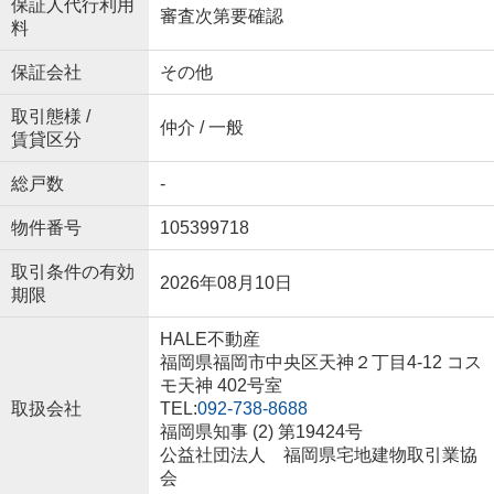
保証人代行利用
審査次第要確認
料
保証会社
その他
取引態様 /
仲介 / 一般
賃貸区分
総戸数
-
物件番号
105399718
取引条件の有効
2026年08月10日
期限
HALE不動産
福岡県福岡市中央区天神２丁目4-12 コス
モ天神 402号室
取扱会社
TEL:
092-738-8688
福岡県知事 (2) 第19424号
公益社団法人 福岡県宅地建物取引業協
会