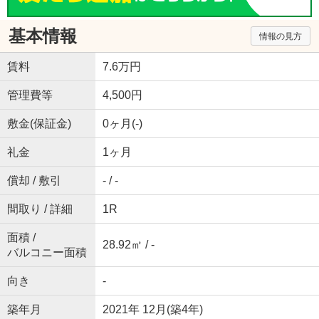
基本情報
情報の見方
賃料
7.6万円
管理費等
4,500円
敷金(保証金)
0ヶ月(-)
礼金
1ヶ月
償却 / 敷引
- / -
間取り / 詳細
1R
面積 /
28.92㎡ / -
バルコニー面積
向き
-
築年月
2021年 12月(築4年)