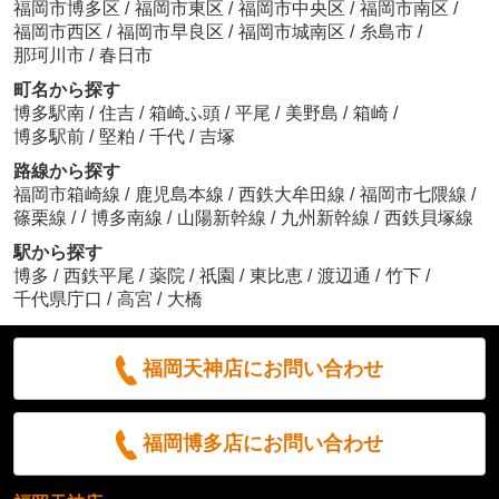
福岡市博多区
/
福岡市東区
/
福岡市中央区
/
福岡市南区
/
福岡市西区
/
福岡市早良区
/
福岡市城南区
/
糸島市
/
那珂川市
/
春日市
町名から探す
博多駅南
/
住吉
/
箱崎ふ頭
/
平尾
/
美野島
/
箱崎
/
博多駅前
/
堅粕
/
千代
/
吉塚
路線から探す
福岡市箱崎線
/
鹿児島本線
/
西鉄大牟田線
/
福岡市七隈線
/
/
篠栗線
/
博多南線
/
山陽新幹線
/
九州新幹線
/
西鉄貝塚線
駅から探す
博多
/
西鉄平尾
/
薬院
/
祇園
/
東比恵
/
渡辺通
/
竹下
/
千代県庁口
/
高宮
/
大橋
福岡天神店にお問い合わせ
福岡博多店にお問い合わせ